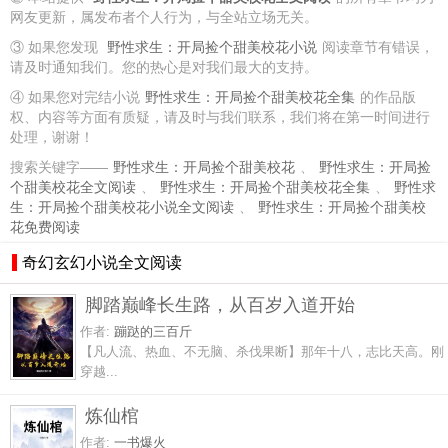
网友更新，属发布者个人行为，与全站立场无关。
③ 如果您发现
野性求生：开局捡个甜美校花小说
阅读章节有错误，
请及时通知我们。您的热心是对我们最大的支持。
④ 如果您对完结小说
野性求生：开局捡个甜美校花全集
的作品版
权、内容等方面有质疑，请及时与我们联系，我们将在第一时间进行
处理，谢谢！
搜索关键字——
野性求生：开局捡个甜美校花
、
野性求生：开局捡
个甜美校花全文阅读
、
野性求生：开局捡个甜美校花全集
、
野性求
生：开局捡个甜美校花小说全文阅读
、
野性求生：开局捡个甜美校
花免费阅读
奇幻玄幻小说全文阅读
脚踏巅峰长生路，从百岁入道开始
作者:
蹦跶的三百斤
【凡人流、热血、不无脑、杀伐果断】那年十八，志比天高。刚
穿越...
炼仙棺
作者:
一书爆火