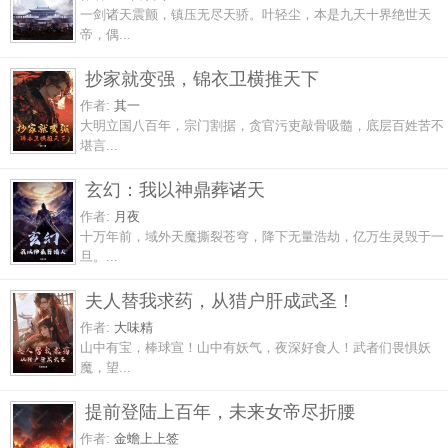
一剑诸天震颤，镇压无尽天骄。叶轻尘，本是九天十界绝世天
帝，偶...
抄家就变强，锦衣卫横推天下
作者:
其一
大明立国八百年，宗门割据，贪官污吏敲骨吸髓，底层百姓苦不
堪言...
玄幻：我以神鼎葬诸天
作者:
月夜
十万年前，域外天魔撕裂苍穹，降下无量浩劫，亿万生灵毁于一
旦。...
夫人替我求药，从猎户肝成武圣！
作者:
大味精
山中有宝，棒球宣！山中有妖气，夜深好食人！武者们畏惧妖
魔，望...
提前登陆上百年，未来女帝尽折腰
作者:
金蟾上上签