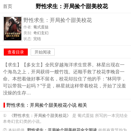
野性求生：开局捡个甜美校花
首页
野性求生：开局捡个甜美校花
作者:
葡式蛋挞
类别:
奇幻玄幻
状态:
完结
查看目录
开始阅读
【求生】【多女主】全民穿越海洋求生世界。林星出现在一
个海岛之上，开局获得一艘竹筏。还顺手救了校花李晚音一
命。本想着做好事不留名，校花却拉住了他的手：“林同学，
可以带我一起吗？”于是，林星就这样带着校花，开始了没羞
没燥的生存…
野性求生：开局捡个甜美校花小说 相关
①
《野性求生：开局捡个甜美校花》
是 葡式蛋挞 所写的一本完结全
本奇幻玄幻类的小说。
② 本站提供
野性求生：开局捡个甜美校花全文阅读
的所有章节均为