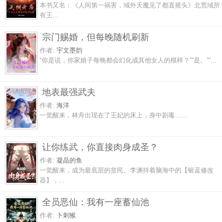
本书又名：《人间第一祸害，域外天魔见了都直摇头》北荒域所
有王...
宗门赐婚，但每晚随机刷新
作者:
宇文墨韵
“你是说，你家娘子每晚都会幻化成其他女人的模样？”“是。”“...
地表最强武夫
作者:
海洋
一觉醒来，林舟出现在了王妃的床上，身中剧毒……
让你练武，你直接肉身成圣？
作者:
凝晶的鱼
一觉醒来，成为最底层的贫民。李渊持着脑海中的【银蓝修改
器】，...
全员恶仙：我有一座蓄仙池
作者:
卜刺猴