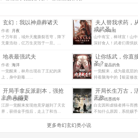
玄幻：我以神鼎葬诸天
夫人替我求药，
成武圣！
作者:
月夜
作者:
大味精
十万年前，域外天魔撕裂苍穹，降下
山中有宝，棒球宣！山中
无量浩劫，亿万生灵毁于一旦。...
深好食人！武者们畏惧妖魔
地表最强武夫
让你练武，你直
圣？
作者:
海洋
作者:
凝晶的鱼
一觉醒来，林舟出现在了王妃的床
一觉醒来，成为最底层的
上，身中剧毒……
持着脑海中的【银蓝修改器
开局手拿反派剧本，强抢
开局长生万古，
主角未婚妻
无敌
作者:
七绝散人
作者:
纸墨残年
江辞一觉醒来发现他竟穿越到了天玄
白玄因和虐猫者搏斗而携
界，获得金手指后，走上了和当...
不知什么原因，系统赐予白
更多奇幻玄幻类小说