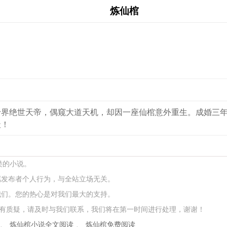
炼仙棺
十界绝世天帝，偶窥大道天机，却因一座仙棺意外重生。成婚三
天！
类的小说。
属发布者个人行为，与全站立场无关。
我们。您的热心是对我们最大的支持。
有质疑，请及时与我们联系，我们将在第一时间进行处理，谢谢！
、
炼仙棺小说全文阅读
、
炼仙棺免费阅读