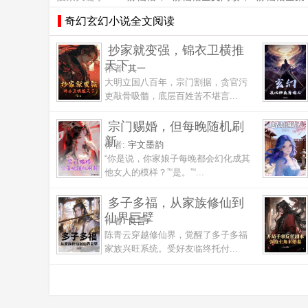
奇幻玄幻小说全文阅读
抄家就变强，锦衣卫横推
天下
作者:
其一
大明立国八百年，宗门割据，贪官污
吏敲骨吸髓，底层百姓苦不堪言...
宗门赐婚，但每晚随机刷
新
作者:
宇文墨韵
“你是说，你家娘子每晚都会幻化成其
他女人的模样？”“是。”“...
多子多福，从家族修仙到
仙界巨擘
作者:
良言
陈青云穿越修仙界，觉醒了多子多福
家族兴旺系统。受好友临终托付...