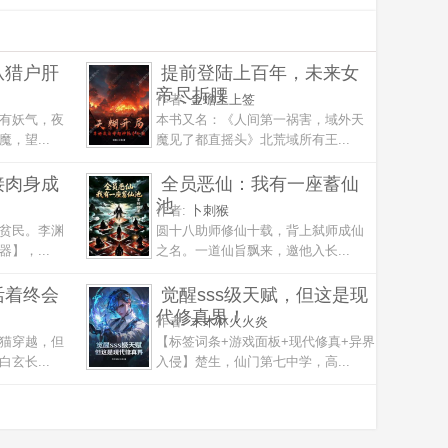
从猎户肝
提前登陆上百年，未来女
帝尽折腰
作者:
金蟾上上签
有妖气，夜
本书又名：《人间第一祸害，域外天
，望...
魔见了都直摇头》北荒域所有王...
接肉身成
全员恶仙：我有一座蓄仙
池
作者:
卜刺猴
贫民。李渊
圆十八助师修仙十载，背上弑师成仙
】，...
之名。一道仙旨飘来，邀他入长...
活着终会
觉醒sss级天赋，但这是现
代修真界！
作者:
木木林火火炎
猫穿越，但
【标签词条+游戏面板+现代修真+异界
玄长...
入侵】楚生，仙门第七中学，高...