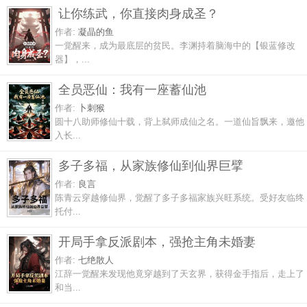
让你练武，你直接肉身成圣？
作者:
凝晶的鱼
一觉醒来，成为最底层的贫民。李渊持着脑海中的【银蓝修改
器】，...
全员恶仙：我有一座蓄仙池
作者:
卜刺猴
圆十八助师修仙十载，背上弑师成仙之名。一道仙旨飘来，邀他
入长...
多子多福，从家族修仙到仙界巨擘
作者:
良言
陈青云穿越修仙界，觉醒了多子多福家族兴旺系统。受好友临终
托付...
开局手拿反派剧本，强抢主角未婚妻
作者:
七绝散人
江辞一觉醒来发现他竟穿越到了天玄界，获得金手指后，走上了
和当...