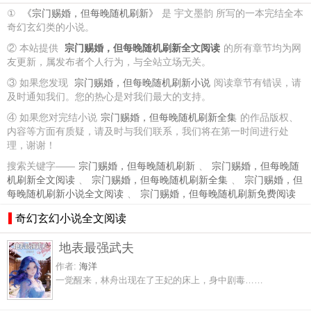
①
《宗门赐婚，但每晚随机刷新》
是 宇文墨韵 所写的一本完结全本
奇幻玄幻类的小说。
② 本站提供
宗门赐婚，但每晚随机刷新全文阅读
的所有章节均为网
友更新，属发布者个人行为，与全站立场无关。
③ 如果您发现
宗门赐婚，但每晚随机刷新小说
阅读章节有错误，请
及时通知我们。您的热心是对我们最大的支持。
④ 如果您对完结小说
宗门赐婚，但每晚随机刷新全集
的作品版权、
内容等方面有质疑，请及时与我们联系，我们将在第一时间进行处
理，谢谢！
搜索关键字——
宗门赐婚，但每晚随机刷新
、
宗门赐婚，但每晚随
机刷新全文阅读
、
宗门赐婚，但每晚随机刷新全集
、
宗门赐婚，但
每晚随机刷新小说全文阅读
、
宗门赐婚，但每晚随机刷新免费阅读
奇幻玄幻小说全文阅读
地表最强武夫
作者:
海洋
一觉醒来，林舟出现在了王妃的床上，身中剧毒……