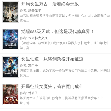
开局长生万古，活着终会无敌
作者:
纸墨残年
白玄因和虐猫者搏斗而携猫穿越，但不知什么原因，系统赐予白
玄长...
觉醒sss级天赋，但这是现代修真界！
作者:
木木林火火炎
【标签词条+游戏面板+现代修真+异界入侵】楚生，仙门第七中
学，高...
长生仙道：从铸剑杂役开始证道
作者:
忘尘子
陈峰穿越而来，成为了云州修仙界青炎门的底层小杂役。刚来到
这方...
开局征服女魔头，苟在魔门成仙
作者:
韩公子
炼天魔帝江凡被兄弟红颜背叛，携神器炼天鼎重回少年！上一
世，他...