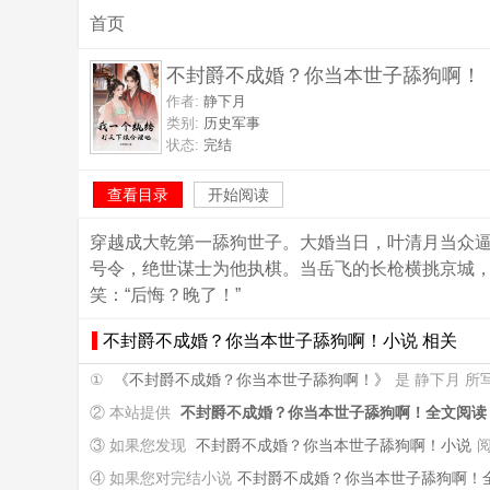
首页
不封爵不成婚？你当本世子舔狗啊！
作者:
静下月
类别:
历史军事
状态:
完结
查看目录
开始阅读
穿越成大乾第一舔狗世子。大婚当日，叶清月当众
号令，绝世谋士为他执棋。当岳飞的长枪横挑京城
笑：“后悔？晚了！”
不封爵不成婚？你当本世子舔狗啊！小说 相关
①
《不封爵不成婚？你当本世子舔狗啊！》
是 静下月 
② 本站提供
不封爵不成婚？你当本世子舔狗啊！全文阅读
③ 如果您发现
不封爵不成婚？你当本世子舔狗啊！小说
④ 如果您对完结小说
不封爵不成婚？你当本世子舔狗啊！