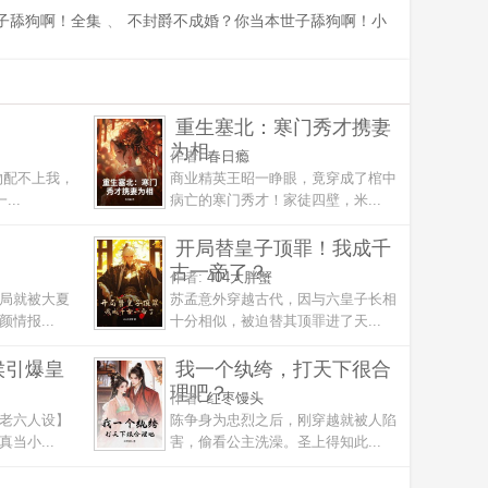
子舔狗啊！全集
、
不封爵不成婚？你当本世子舔狗啊！小
重生塞北：寒门秀才携妻
为相
作者:
春日瘾
物配不上我，
商业精英王昭一睁眼，竟穿成了棺中
..
病亡的寒门秀才！家徒四壁，米...
开局替皇子顶罪！我成千
古一帝了？
作者:
404大胖蟹
局就被大夏
苏孟意外穿越古代，因与六皇子长相
情报...
十分相似，被迫替其顶罪进了天...
侯引爆皇
我一个纨绔，打天下很合
理吧？
作者:
红枣馒头
老六人设】
陈争身为忠烈之后，刚穿越就被人陷
当小...
害，偷看公主洗澡。圣上得知此...