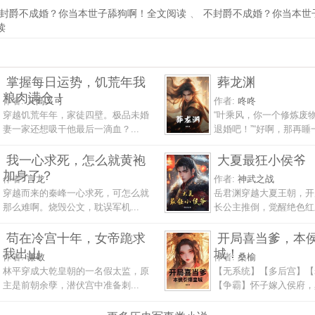
封爵不成婚？你当本世子舔狗啊！全文阅读
、
不封爵不成婚？你当本世
读
掌握每日运势，饥荒年我
葬龙渊
粮肉满仓！
作者:
又高又可
作者:
咚咚
穿越饥荒年年，家徒四壁。极品未婚
“叶乘风，你一个修炼废
妻一家还想吸干他最后一滴血？...
退婚吧！”“好啊，那再睡一.
我一心求死，怎么就黄袍
大夏最狂小侯爷
加身了？
作者:
言龙
作者:
神武之战
穿越而来的秦峰一心求死，可怎么就
岳君渊穿越大夏王朝，开
那么难啊。烧毁公文，耽误军机...
长公主推倒，觉醒绝色红颜
苟在冷宫十年，女帝跪求
开局喜当爹，本
我出山
城！
作者:
谦敬
作者:
桑榆
林平穿成大乾皇朝的一名假太监，原
【无系统】【多后宫】【
主是前朝余孽，潜伏宫中准备刺...
【争霸】怀子嫁入侯府，真