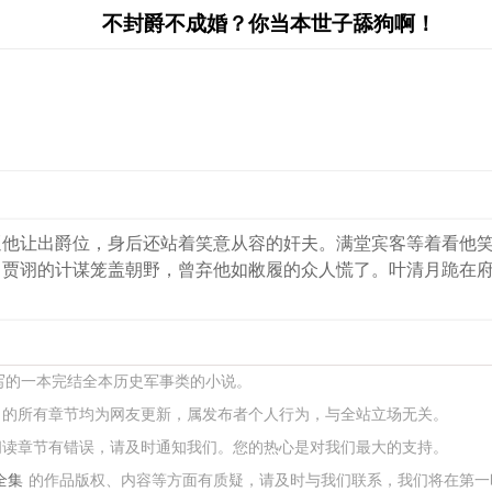
不封爵不成婚？你当本世子舔狗啊！
逼他让出爵位，身后还站着笑意从容的奸夫。满堂宾客等着看他
，贾诩的计谋笼盖朝野，曾弃他如敝履的众人慌了。叶清月跪在
所写的一本完结全本历史军事类的小说。
的所有章节均为网友更新，属发布者个人行为，与全站立场无关。
阅读章节有错误，请及时通知我们。您的热心是对我们最大的支持。
全集
的作品版权、内容等方面有质疑，请及时与我们联系，我们将在第一