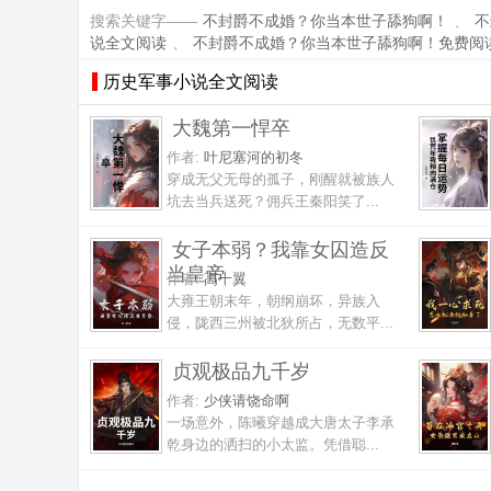
搜索关键字——
不封爵不成婚？你当本世子舔狗啊！
、
不
说全文阅读
、
不封爵不成婚？你当本世子舔狗啊！免费阅
历史军事小说全文阅读
大魏第一悍卒
作者:
叶尼塞河的初冬
穿成无父无母的孤子，刚醒就被族人
坑去当兵送死？佣兵王秦阳笑了...
女子本弱？我靠女囚造反
当皇帝
作者:
高十翼
大雍王朝末年，朝纲崩坏，异族入
侵，陇西三州被北狄所占，无数平...
贞观极品九千岁
作者:
少侠请饶命啊
一场意外，陈曦穿越成大唐太子李承
乾身边的洒扫的小太监。凭借聪...