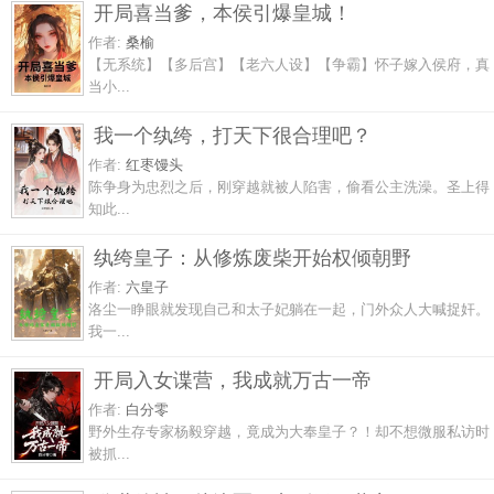
开局喜当爹，本侯引爆皇城！
作者:
桑榆
【无系统】【多后宫】【老六人设】【争霸】怀子嫁入侯府，真
当小...
我一个纨绔，打天下很合理吧？
作者:
红枣馒头
陈争身为忠烈之后，刚穿越就被人陷害，偷看公主洗澡。圣上得
知此...
纨绔皇子：从修炼废柴开始权倾朝野
作者:
六皇子
洛尘一睁眼就发现自己和太子妃躺在一起，门外众人大喊捉奸。
我一...
开局入女谍营，我成就万古一帝
作者:
白分零
野外生存专家杨毅穿越，竟成为大奉皇子？！却不想微服私访时
被抓...