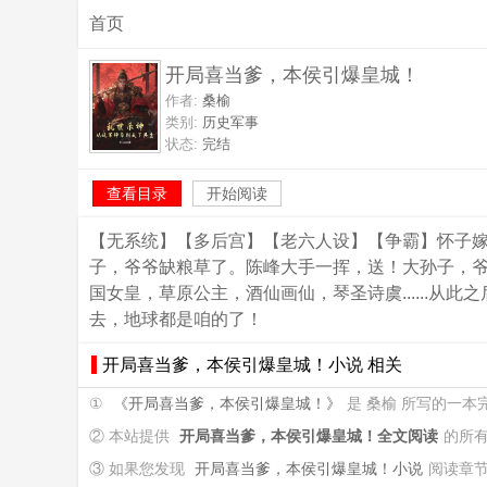
首页
开局喜当爹，本侯引爆皇城！
作者:
桑榆
类别:
历史军事
状态:
完结
查看目录
开始阅读
【无系统】【多后宫】【老六人设】【争霸】怀子
子，爷爷缺粮草了。陈峰大手一挥，送！大孙子，爷爷
国女皇，草原公主，酒仙画仙，琴圣诗虞......
去，地球都是咱的了！
开局喜当爹，本侯引爆皇城！小说 相关
①
《开局喜当爹，本侯引爆皇城！》
是 桑榆 所写的一
② 本站提供
开局喜当爹，本侯引爆皇城！全文阅读
的所
③ 如果您发现
开局喜当爹，本侯引爆皇城！小说
阅读章