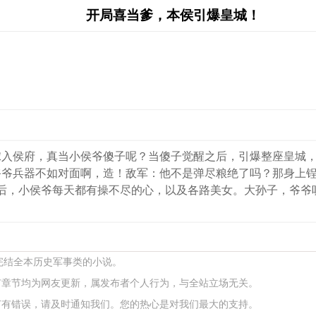
开局喜当爹，本侯引爆皇城！
嫁入侯府，真当小侯爷傻子呢？当傻子觉醒之后，引爆整座皇城
兵器不如对面啊，造！敌军：他不是弹尽粮绝了吗？那身上锃光瓦
从此之后，小侯爷每天都有操不尽的心，以及各路美女。大孙子，爷
本完结全本历史军事类的小说。
有章节均为网友更新，属发布者个人行为，与全站立场无关。
节有错误，请及时通知我们。您的热心是对我们最大的支持。