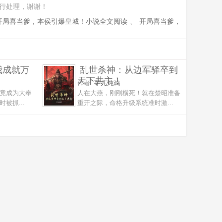
行处理，谢谢！
开局喜当爹，本侯引爆皇城！小说全文阅读
、
开局喜当爹，
我成就万
乱世杀神：从边军驿卒到
天下共主！
作者:
芋儿炖鸡
竟成为大奉
人在大燕，刚刚横死！就在楚昭准备
被抓...
重开之际，命格升级系统准时激...