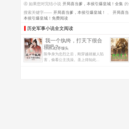
④ 如果您对完结小说
开局喜当爹，本侯引爆皇城！全集
的
搜索关键字——
开局喜当爹，本侯引爆皇城！
、
开局喜当
本侯引爆皇城！免费阅读
历史军事小说全文阅读
我一个纨绔，打天下很合
理吧？
作者:
红枣馒头
陈争身为忠烈之后，刚穿越就被人陷
害，偷看公主洗澡。圣上得知此...