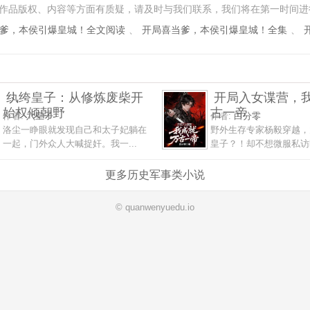
作品版权、内容等方面有质疑，请及时与我们联系，我们将在第一时间进
爹，本侯引爆皇城！全文阅读
、
开局喜当爹，本侯引爆皇城！全集
、
纨绔皇子：从修炼废柴开
开局入女谍营，
始权倾朝野
古一帝
作者:
六皇子
作者:
白分零
洛尘一睁眼就发现自己和太子妃躺在
野外生存专家杨毅穿越，
一起，门外众人大喊捉奸。我一...
皇子？！却不想微服私访时
更多历史军事类小说
© quanwenyuedu.io