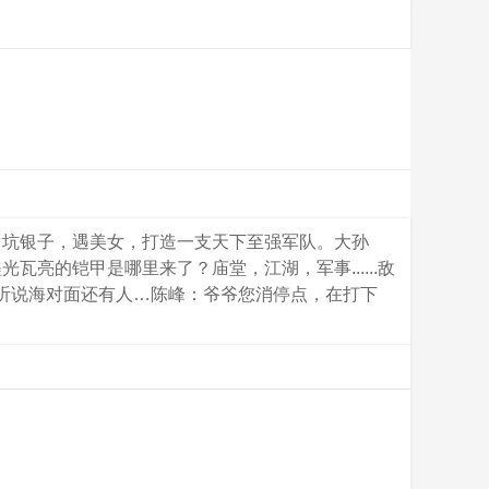
，坑银子，遇美女，打造一支天下至强军队。大孙
亮的铠甲是哪里来了？庙堂，江湖，军事......敌
爷听说海对面还有人…陈峰：爷爷您消停点，在打下