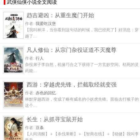
武侠仙侠小说全文阅读
趋吉避凶：从重生魔门开始
作者:
我爱吃汉堡
【我叫林洋，当你看到这句话的时候，我已经死了】好消息：穿
越了...
凡人修仙：从宗门杂役证道不灭魔尊
作者:
行人
杂役弟子李自然，机缘巧合之下获得了一方玄妙空间。枯死的灵
药能...
西游：穿越虎先锋，拦截取经就变强
作者:
赤色的回忆
林默穿越西游，变成了略有威名的小妖虎先锋。面临去打猴子的
这个...
长生：从抓寻宝鼠开始
作者:
豆条
【人间清醒】＋【杀伐果断】＋【智商在线】＋【稳健】我叫李