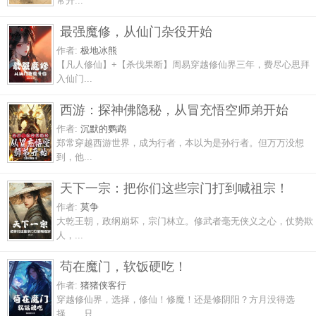
常升...
最强魔修，从仙门杂役开始
作者:
极地冰熊
【凡人修仙】+【杀伐果断】周易穿越修仙界三年，费尽心思拜
入仙门...
西游：探神佛隐秘，从冒充悟空师弟开始
作者:
沉默的鹦鹉
郑常穿越西游世界，成为行者，本以为是孙行者。但万万没想
到，他...
天下一宗：把你们这些宗门打到喊祖宗！
作者:
莫争
大乾王朝，政纲崩坏，宗门林立。修武者毫无侠义之心，仗势欺
人，...
苟在魔门，软饭硬吃！
作者:
猪猪侠客行
穿越修仙界，选择，修仙！修魔！还是修阴阳？方月没得选
择……只...