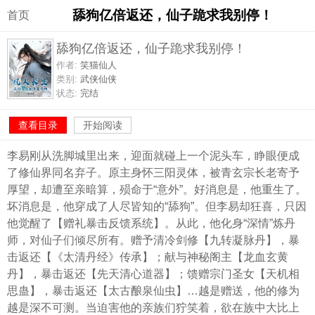
舔狗亿倍返还，仙子跪求我别停！
首页
舔狗亿倍返还，仙子跪求我别停！
作者:
笑猫仙人
类别:
武侠仙侠
状态:
完结
查看目录
开始阅读
李易刚从洗脚城里出来，迎面就碰上一个泥头车，睁眼便成
了修仙界同名弃子。原主身怀三阳灵体，被青玄宗长老寄予
厚望，却遭至亲暗算，殒命于“意外”。好消息是，他重生了。
坏消息是，他穿成了人尽皆知的“舔狗”。但李易却狂喜，只因
他觉醒了【赠礼暴击反馈系统】。从此，他化身“深情”炼丹
师，对仙子们倾尽所有。赠予清冷剑修【九转凝脉丹】，暴
击返还【《太清丹经》传承】；献与神秘阁主【龙血玄黄
丹】，暴击返还【先天清心道器】；馈赠宗门圣女【天机相
思蛊】，暴击返还【太古酿泉仙虫】…越是赠送，他的修为
越是深不可测。当迫害他的亲族们狞笑着，欲在族中大比上