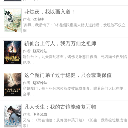
花烛夜，我以画入道！
作者:
混沌钟
“秦风，我后悔了！”林语嫣跟废柴未婚夫退婚后，发现他不仅立
刻...
斩仙台上何人，我乃万仙之祖师
作者:
赵家枪法
斩仙台上，九天雷劫将至，诸佛龙象怒目低眉。死囚顾长夜身陷
绝境...
这个魔门弟子过于稳健，只会套期保值
作者:
赵家枪法
穿越魔门，每月积分末位就要被炼成血食。眼看宗门大比在即，
金手...
凡人长生：我的古镜能修复万物
作者:
飞鱼浅白
又名：《苟在仙途：从修复神药开始》《长生：我靠捡垃圾成仙
帝》...