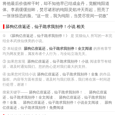
将他最后价值榨干时，却不知他早已结成金丹，觉醒纯阳道
体。李易缓缓抬眸，焚尽诸邪的纯阳灵焰冲天而起，照亮了
一张张惊恐的脸。“这一世，我为纯阳，当焚尽世间一切敌”
舔狗亿倍返还，仙子跪求我别停！小说 相关
①
《舔狗亿倍返还，仙子跪求我别停！》
是 笑猫仙人 所写的一本完
结全本武侠仙侠类的小说。
② 本站提供
舔狗亿倍返还，仙子跪求我别停！全文阅读
的所有章节
均为网友更新，属发布者个人行为，与全站立场无关。
③ 如果您发现
舔狗亿倍返还，仙子跪求我别停！小说
阅读章节有错
误，请及时通知我们。您的热心是对我们最大的支持。
④ 如果您对完结小说
舔狗亿倍返还，仙子跪求我别停！全集
的作品
版权、内容等方面有质疑，请及时与我们联系，我们将在第一时间进
行处理，谢谢！
搜索关键字——
舔狗亿倍返还，仙子跪求我别停！
、
舔狗亿倍返
还，仙子跪求我别停！全文阅读
、
舔狗亿倍返还，仙子跪求我别
停！全集
、
舔狗亿倍返还，仙子跪求我别停！小说全文阅读
、
舔狗
亿倍返还，仙子跪求我别停！免费阅读