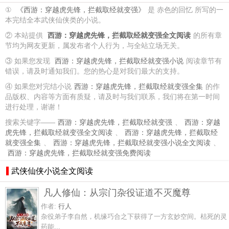
①
《西游：穿越虎先锋，拦截取经就变强》
是 赤色的回忆 所写的一
本完结全本武侠仙侠类的小说。
② 本站提供
西游：穿越虎先锋，拦截取经就变强全文阅读
的所有章
节均为网友更新，属发布者个人行为，与全站立场无关。
③ 如果您发现
西游：穿越虎先锋，拦截取经就变强小说
阅读章节有
错误，请及时通知我们。您的热心是对我们最大的支持。
④ 如果您对完结小说
西游：穿越虎先锋，拦截取经就变强全集
的作
品版权、内容等方面有质疑，请及时与我们联系，我们将在第一时间
进行处理，谢谢！
搜索关键字——
西游：穿越虎先锋，拦截取经就变强
、
西游：穿越
虎先锋，拦截取经就变强全文阅读
、
西游：穿越虎先锋，拦截取经
就变强全集
、
西游：穿越虎先锋，拦截取经就变强小说全文阅读
、
西游：穿越虎先锋，拦截取经就变强免费阅读
武侠仙侠小说全文阅读
凡人修仙：从宗门杂役证道不灭魔尊
作者:
行人
杂役弟子李自然，机缘巧合之下获得了一方玄妙空间。枯死的灵
药能...