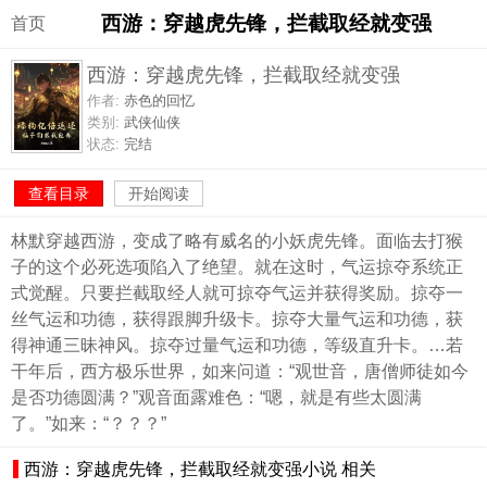
西游：穿越虎先锋，拦截取经就变强
首页
西游：穿越虎先锋，拦截取经就变强
作者:
赤色的回忆
类别:
武侠仙侠
状态:
完结
查看目录
开始阅读
林默穿越西游，变成了略有威名的小妖虎先锋。面临去打猴
子的这个必死选项陷入了绝望。就在这时，气运掠夺系统正
式觉醒。只要拦截取经人就可掠夺气运并获得奖励。掠夺一
丝气运和功德，获得跟脚升级卡。掠夺大量气运和功德，获
得神通三昧神风。掠夺过量气运和功德，等级直升卡。…若
干年后，西方极乐世界，如来问道：“观世音，唐僧师徒如今
是否功德圆满？”观音面露难色：“嗯，就是有些太圆满
了。”如来：“？？？”
西游：穿越虎先锋，拦截取经就变强小说 相关