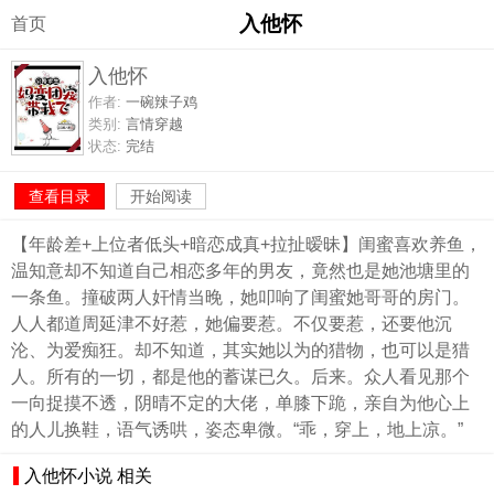
入他怀
首页
入他怀
作者:
一碗辣子鸡
类别:
言情穿越
状态:
完结
查看目录
开始阅读
【年龄差+上位者低头+暗恋成真+拉扯暧昧】闺蜜喜欢养鱼，
温知意却不知道自己相恋多年的男友，竟然也是她池塘里的
一条鱼。撞破两人奸情当晚，她叩响了闺蜜她哥哥的房门。
人人都道周延津不好惹，她偏要惹。不仅要惹，还要他沉
沦、为爱痴狂。却不知道，其实她以为的猎物，也可以是猎
人。所有的一切，都是他的蓄谋已久。后来。众人看见那个
一向捉摸不透，阴晴不定的大佬，单膝下跪，亲自为他心上
的人儿换鞋，语气诱哄，姿态卑微。“乖，穿上，地上凉。”
入他怀小说 相关