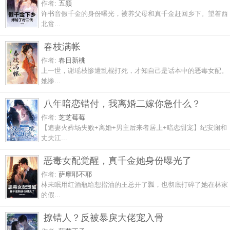
作者:
五颜
许书音假千金的身份曝光，被养父母和真千金赶回乡下。望着西
北贫...
春枝满帐
作者:
春日新桃
上一世，谢瑶枝惨遭乱棍打死，才知自己是话本中的恶毒女配。
她惨...
八年暗恋错付，我离婚二嫁你急什么？
作者:
芝芝莓莓
【追妻火葬场失败+离婚+男主后来者居上+暗恋甜宠】纪安澜和
丈夫江...
恶毒女配觉醒，真千金她身份曝光了
作者:
萨摩耶不耶
林未眠用红酒瓶给想揩油的王总开了瓢，也彻底打碎了她在林家
的假...
撩错人？反被暴戾大佬宠入骨