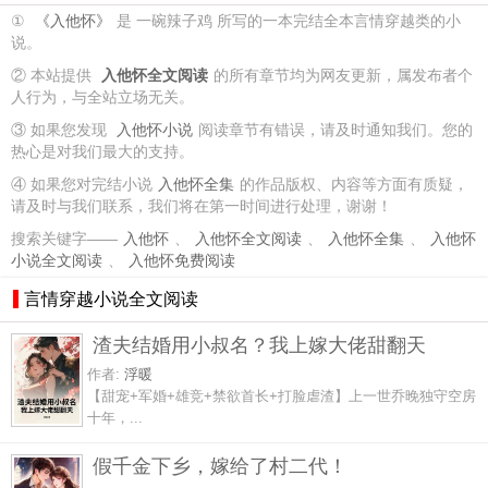
①
《入他怀》
是 一碗辣子鸡 所写的一本完结全本言情穿越类的小
说。
② 本站提供
入他怀全文阅读
的所有章节均为网友更新，属发布者个
人行为，与全站立场无关。
③ 如果您发现
入他怀小说
阅读章节有错误，请及时通知我们。您的
热心是对我们最大的支持。
④ 如果您对完结小说
入他怀全集
的作品版权、内容等方面有质疑，
请及时与我们联系，我们将在第一时间进行处理，谢谢！
搜索关键字——
入他怀
、
入他怀全文阅读
、
入他怀全集
、
入他怀
小说全文阅读
、
入他怀免费阅读
言情穿越小说全文阅读
渣夫结婚用小叔名？我上嫁大佬甜翻天
作者:
浮暖
【甜宠+军婚+雄竞+禁欲首长+打脸虐渣】上一世乔晚独守空房
十年，...
假千金下乡，嫁给了村二代！