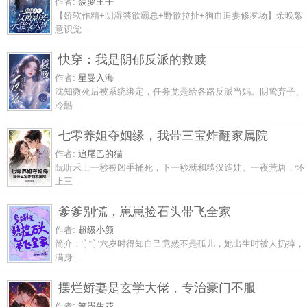
作者:
菠萝王子
【娇软作精+阴湿禁欲霸总+野欲拉扯+狗血追妻修罗场】余晚絮
意识觉...
快穿：我是阴郁反派的救赎
作者:
星曼入海
沈知微死后被系统绑定，任务竟是给各路反派当妈。阴鸷弃子、
冷酷...
七零养姐夺姻缘，我带三宝炸翻家属院
作者:
追尾巴的猫
阮听禾上一秒被凶手捅死，下一秒就和糙汉造娃。一夜荒唐，怀
上三...
爹爹别慌，崽崽捡石头带飞全家
作者:
超级小颜
简介：宁宁六岁时得知自己竟然不是孤儿，她出生时被人扔掉，
满身...
摆烂娇妻是玄学大佬，专治豪门不服
作者:
笔墨生花