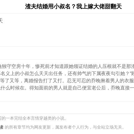
渣夫结婚用小叔名？我上嫁大佬甜翻天
天
乔晚独守空房十年，惨死前才知道跟她领证结婚的人压根就不是那
名义上的小叔怎么天天出任务，还有帅气的下属夜夜勾引她？“
晚等了又等，离婚报告打了又打。忍无可忍的乔晚揪着男人的衣服
他什么时候在。得知面前的男人就是自己便宜老公后，乔晚直接
所写的一本完结全本言情穿越类的小说。
读
的所有章节均为网友更新，属发布者个人行为，与全站立场无关。