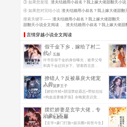
③ 如果您发现
渣夫结婚用小叔名？我上嫁大佬甜翻天小说
④ 如果您对完结小说
渣夫结婚用小叔名？我上嫁大佬甜翻
搜索关键字——
渣夫结婚用小叔名？我上嫁大佬甜翻天
、
甜翻天小说全文阅读
、
渣夫结婚用小叔名？我上嫁大佬甜
言情穿越小说全文阅读
假千金下乡，嫁给了村二
代！
作者:
五颜
许书音假千金的身份曝光，被养父母
和真千金赶回乡下。望着西北贫...
撩错人？反被暴戾大佬宠
入骨
作者:
菠萝王子
【娇软作精+阴湿禁欲霸总+野欲拉扯
+狗血追妻修罗场】余晚絮意识觉...
摆烂娇妻是玄学大佬，专
治豪门不服
作者:
笔墨生花
【玄学+豪门打脸+娱乐圈+前世今生】