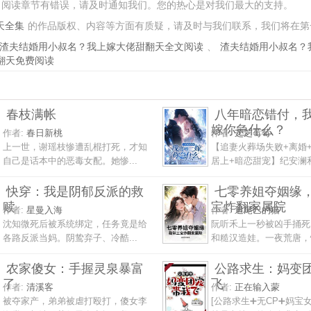
阅读章节有错误，请及时通知我们。您的热心是对我们最大的支持。
天全集
的作品版权、内容等方面有质疑，请及时与我们联系，我们将在第
渣夫结婚用小叔名？我上嫁大佬甜翻天全文阅读
、
渣夫结婚用小叔名？
翻天免费阅读
春枝满帐
八年暗恋错付，
嫁你急什么？
作者:
春日新桃
作者:
芝芝莓莓
上一世，谢瑶枝惨遭乱棍打死，才知
【追妻火葬场失败+离婚
自己是话本中的恶毒女配。她惨...
居上+暗恋甜宠】纪安澜和
快穿：我是阴郁反派的救
七零养姐夺姻缘
赎
宝炸翻家属院
作者:
星曼入海
作者:
追尾巴的猫
沈知微死后被系统绑定，任务竟是给
阮听禾上一秒被凶手捅死
各路反派当妈。阴鸷弃子、冷酷...
和糙汉造娃。一夜荒唐，怀
农家傻女：手握灵泉暴富
公路求生：妈变
了
飞
作者:
清溪客
作者:
正在输入蒙
被夺家产，弟弟被虐打殴打，傻女李
[公路求生➕无CP➕妈宝