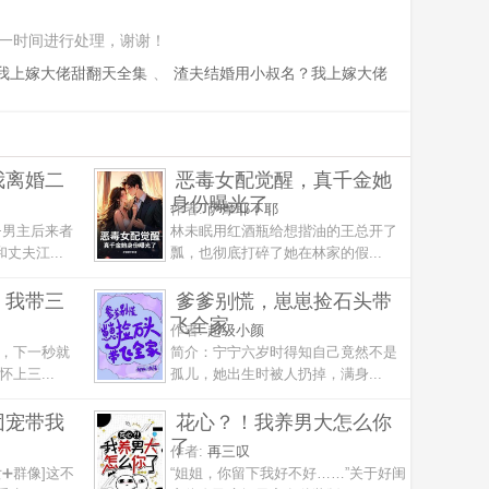
一时间进行处理，谢谢！
我上嫁大佬甜翻天全集
、
渣夫结婚用小叔名？我上嫁大佬
我离婚二
恶毒女配觉醒，真千金她
身份曝光了
作者:
萨摩耶不耶
+男主后来者
林未眠用红酒瓶给想揩油的王总开了
丈夫江...
瓢，也彻底打碎了她在林家的假...
，我带三
爹爹别慌，崽崽捡石头带
飞全家
作者:
超级小颜
，下一秒就
简介：宁宁六岁时得知自己竟然不是
上三...
孤儿，她出生时被人扔掉，满身...
团宠带我
花心？！我养男大怎么你
了
作者:
再三叹
女➕群像]这不
“姐姐，你留下我好不好……”关于好闺