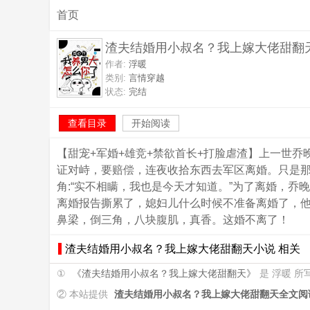
首页
渣夫结婚用小叔名？我上嫁大佬甜翻
作者:
浮暖
类别:
言情穿越
状态:
完结
查看目录
开始阅读
【甜宠+军婚+雄竞+禁欲首长+打脸虐渣】上一世
证对峙，要赔偿，连夜收拾东西去军区离婚。只是那
角:“实不相瞒，我也是今天才知道。”为了离婚，乔
离婚报告撕累了，媳妇儿什么时候不准备离婚了，
鼻梁，倒三角，八块腹肌，真香。这婚不离了！
渣夫结婚用小叔名？我上嫁大佬甜翻天小说 相关
①
《渣夫结婚用小叔名？我上嫁大佬甜翻天》
是 浮暖 
② 本站提供
渣夫结婚用小叔名？我上嫁大佬甜翻天全文阅