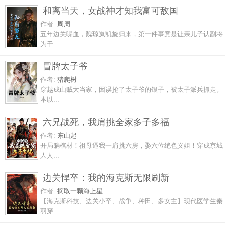
和离当天，女战神才知我富可敌国
作者:
周周
五年边关喋血，魏琼岚凯旋归来，第一件事竟是让亲儿子认副将
为干...
冒牌太子爷
作者:
猪爬树
穿越成山贼大当家，因误抢了太子爷的银子，被太子派兵抓走。
本以...
六兄战死，我肩挑全家多子多福
作者:
东山起
开局躺棺材！祖母逼我一肩挑六房，娶六位绝色义姐！穿成京城
人人...
边关悍卒：我的海克斯无限刷新
作者:
摘取一颗海上星
【海克斯科技、边关小卒、战争、种田、多女主】现代医学生秦
羽穿...