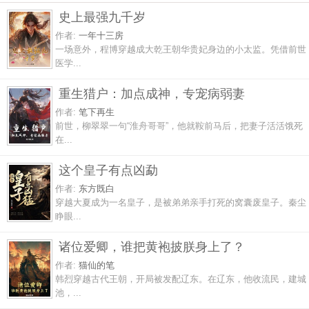
史上最强九千岁
作者:
一年十三房
一场意外，程博穿越成大乾王朝华贵妃身边的小太监。凭借前世
医学...
重生猎户：加点成神，专宠病弱妻
作者:
笔下再生
前世，柳翠翠一句“淮舟哥哥”，他就鞍前马后，把妻子活活饿死
在...
这个皇子有点凶勐
作者:
东方既白
穿越大夏成为一名皇子，是被弟弟亲手打死的窝囊废皇子。秦尘
睁眼...
诸位爱卿，谁把黄袍披朕身上了？
作者:
猫仙的笔
韩烈穿越古代王朝，开局被发配辽东。在辽东，他收流民，建城
池，...