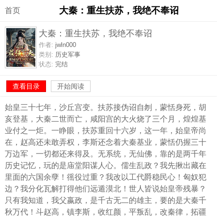
大秦：重生扶苏，我绝不奉诏
首页
大秦：重生扶苏，我绝不奉诏
作者:
jwln000
类别:
历史军事
状态:
完结
查看目录
开始阅读
始皇三十七年，沙丘宫变。扶苏接伪诏自刎，蒙恬身死，胡
亥登基，大秦二世而亡，咸阳宫的大火烧了三个月，煌煌基
业付之一炬。一睁眼，扶苏重回十六岁，这一年，始皇帝尚
在，赵高还未敢弄权，李斯还念着大秦基业，蒙恬仍握三十
万边军，一切都还来得及。无系统，无仙佛，靠的是两千年
历史记忆，玩的是庙堂阳谋人心。儒生乱政？我先揪出藏在
里面的六国余孽！徭役过重？我改以工代爵稳民心！匈奴犯
边？我分化瓦解打得他们远遁漠北！世人皆说始皇帝残暴？
只有我知道，我父嬴政，是千古无二的雄主，要的是大秦千
秋万代！斗赵高，镇李斯，收红颜，平叛乱，改秦律，拓疆