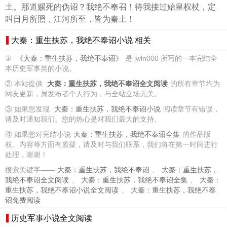
土。那道赐死的伪诏？我绝不奉召！待我接过始皇权杖，定
叫日月所照，江河所至，皆为秦土！
大秦：重生扶苏，我绝不奉诏小说 相关
①
《大秦：重生扶苏，我绝不奉诏》
是 jwln000 所写的一本完结全
本历史军事类的小说。
② 本站提供
大秦：重生扶苏，我绝不奉诏全文阅读
的所有章节均为
网友更新，属发布者个人行为，与全站立场无关。
③ 如果您发现
大秦：重生扶苏，我绝不奉诏小说
阅读章节有错误，
请及时通知我们。您的热心是对我们最大的支持。
④ 如果您对完结小说
大秦：重生扶苏，我绝不奉诏全集
的作品版
权、内容等方面有质疑，请及时与我们联系，我们将在第一时间进行
处理，谢谢！
搜索关键字——
大秦：重生扶苏，我绝不奉诏
、
大秦：重生扶苏，
我绝不奉诏全文阅读
、
大秦：重生扶苏，我绝不奉诏全集
、
大秦：
重生扶苏，我绝不奉诏小说全文阅读
、
大秦：重生扶苏，我绝不奉
诏免费阅读
历史军事小说全文阅读