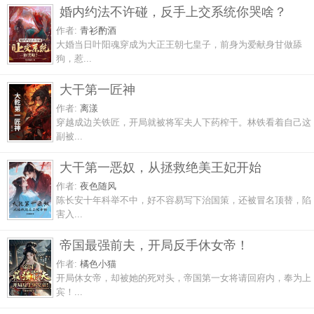
婚内约法不许碰，反手上交系统你哭啥？
作者:
青衫酌酒
大婚当日叶阳魂穿成为大正王朝七皇子，前身为爱献身甘做舔
狗，惹...
大干第一匠神
作者:
离漾
穿越成边关铁匠，开局就被将军夫人下药榨干。林铁看着自己这
副被...
大干第一恶奴，从拯救绝美王妃开始
作者:
夜色随风
陈长安十年科举不中，好不容易写下治国策，还被冒名顶替，陷
害入...
帝国最强前夫，开局反手休女帝！
作者:
橘色小猫
开局休女帝，却被她的死对头，帝国第一女将请回府内，奉为上
宾！...