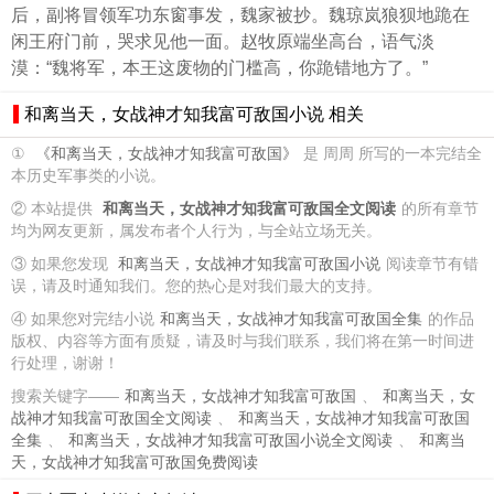
后，副将冒领军功东窗事发，魏家被抄。魏琼岚狼狈地跪在
闲王府门前，哭求见他一面。赵牧原端坐高台，语气淡
漠：“魏将军，本王这废物的门槛高，你跪错地方了。”
和离当天，女战神才知我富可敌国小说 相关
①
《和离当天，女战神才知我富可敌国》
是 周周 所写的一本完结全
本历史军事类的小说。
② 本站提供
和离当天，女战神才知我富可敌国全文阅读
的所有章节
均为网友更新，属发布者个人行为，与全站立场无关。
③ 如果您发现
和离当天，女战神才知我富可敌国小说
阅读章节有错
误，请及时通知我们。您的热心是对我们最大的支持。
④ 如果您对完结小说
和离当天，女战神才知我富可敌国全集
的作品
版权、内容等方面有质疑，请及时与我们联系，我们将在第一时间进
行处理，谢谢！
搜索关键字——
和离当天，女战神才知我富可敌国
、
和离当天，女
战神才知我富可敌国全文阅读
、
和离当天，女战神才知我富可敌国
全集
、
和离当天，女战神才知我富可敌国小说全文阅读
、
和离当
天，女战神才知我富可敌国免费阅读