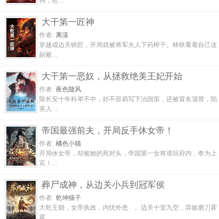
狗，惹...
大干第一匠神
作者:
离漾
穿越成边关铁匠，开局就被将军夫人下药榨干。林铁看着自己这
副被...
大干第一恶奴，从拯救绝美王妃开始
作者:
夜色随风
陈长安十年科举不中，好不容易写下治国策，还被冒名顶替，陷
害入...
帝国最强前夫，开局反手休女帝！
作者:
橘色小猫
开局休女帝，却被她的死对头，帝国第一女将请回府内，奉为上
宾！...
葬尸成神，从边关小兵到冠军侯
作者:
乾坤猫子
大乾王朝，女帝执政，内忧外患 。边关十室九空，异族磨刀霍
霍 ...