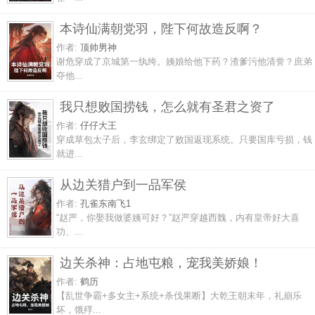
本诗仙满朝党羽，陛下何故造反啊？
作者:
顶帅男神
谢危穿成了京城第一纨绔。姨娘给他下药？渣爹污他清誉？庶弟
夺他...
我只想败国捞钱，怎么就有圣君之资了
作者:
仔仔大王
穿成草包太子后，李玄绑定了败国返现系统。只要国库亏损，钱
就进...
从边关猎户到一品军侯
作者:
孔雀东南飞1
“赵严，你娶我做婆姨可好？”赵严穿越西魏，内有皇帝好大喜
功、...
边关杀神：占地屯粮，宠我美娇娘！
作者:
鹤历
【乱世争霸+多女主+系统+杀伐果断】大乾王朝末年，礼崩乐
坏，饿殍...