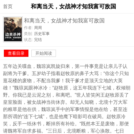
和离当天，女战神才知我富可敌国
首页
和离当天，女战神才知我富可敌国
作者:
周周
类别:
历史军事
状态:
完结
查看目录
开始阅读
五年边关喋血，魏琼岚凯旋归来，第一件事竟是让亲儿子认
副将为干爹。五岁幼子指着赵牧原的鼻子大骂：“你这个只知
逛花楼的废物，不配当我爹！我干爹才是顶天立地的大英
雄！”魏琼岚眼神冰冷：“赵牧原，这五年我连下七城，权倾朝
野。你我已是云泥之别，和离吧。”世人皆笑闲王赵牧原丢了
皇室脸面，被女战神当街休弃。却无人知晓，北境十万大军
的粮草是他在供，魏琼岚手中的军事情报是他在给，甚至连
那所谓的“连下七城”，也是他麾下暗影司在破局。赵牧原冷
笑，反手一纸休书，断掉所有补给。“既然本王是废物，那便
请魏将军自求多福。”三日后，北境断粮，军心涣散。七日