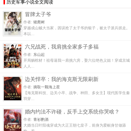
历史军事小说全文阅读
冒牌太子爷
作者:
猪爬树
穿越成山贼大当家，因误抢了太子爷的银子，被太子派兵抓走。
本以...
六兄战死，我肩挑全家多子多福
作者:
东山起
开局躺棺材！祖母逼我一肩挑六房，娶六位绝色义姐！穿成京城
人人...
边关悍卒：我的海克斯无限刷新
作者:
摘取一颗海上星
【海克斯科技、边关小卒、战争、种田、多女主】现代医学生秦
羽穿...
婚内约法不许碰，反手上交系统你哭啥？
作者:
青衫酌酒
大婚当日叶阳魂穿成为大正王朝七皇子，前身为爱献身甘做舔