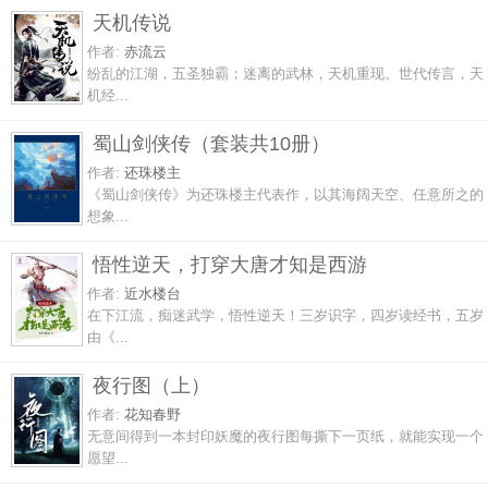
天机传说
作者:
赤流云
纷乱的江湖，五圣独霸；迷离的武林，天机重现。世代传言，天
机经...
蜀山剑侠传（套装共10册）
作者:
还珠楼主
《蜀山剑侠传》为还珠楼主代表作，以其海阔天空、任意所之的
想象...
悟性逆天，打穿大唐才知是西游
作者:
近水楼台
在下江流，痴迷武学，悟性逆天！三岁识字，四岁读经书，五岁
由《...
夜行图（上）
作者:
花知春野
无意间得到一本封印妖魔的夜行图每撕下一页纸，就能实现一个
愿望...