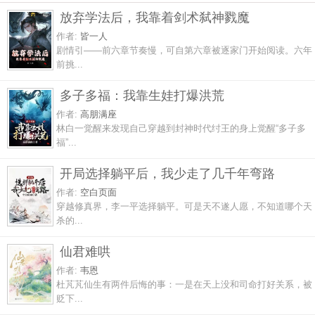
放弃学法后，我靠着剑术弑神戮魔
作者:
皆一人
剧情引——前六章节奏慢，可自第六章被逐家门开始阅读。六年
前挑...
多子多福：我靠生娃打爆洪荒
作者:
高朋满座
林白一觉醒来发现自己穿越到封神时代纣王的身上觉醒“多子多
福”...
开局选择躺平后，我少走了几千年弯路
作者:
空白页面
穿越修真界，李一平选择躺平。可是天不遂人愿，不知道哪个天
杀的...
仙君难哄
作者:
韦恩
杜芃芃仙生有两件后悔的事：一是在天上没和司命打好关系，被
贬下...