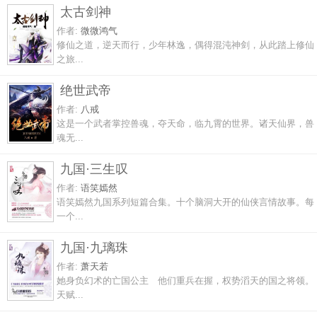
太古剑神
作者:
微微鸿气
修仙之道，逆天而行，少年林逸，偶得混沌神剑，从此踏上修仙
之旅...
绝世武帝
作者:
八戒
这是一个武者掌控兽魂，夺天命，临九霄的世界。诸天仙界，兽
魂无...
九国·三生叹
作者:
语笑嫣然
语笑嫣然九国系列短篇合集。十个脑洞大开的仙侠言情故事。每
一个...
九国·九璃珠
作者:
萧天若
她身负幻术的亡国公主 他们重兵在握，权势滔天的国之将领。
天赋...