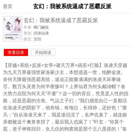
玄幻：我被系统逼成了恶霸反派
首页
玄幻：我被系统逼成了恶霸反派
作者:
纲门翩佐
类别:
武侠仙侠
状态:
完结
查看目录
开始阅读
【穿越+系统+反派+女帝+诸天万界+搞笑+打脸】洛凌天穿越
为九天万界最强世家洛家少主，本想逍遥一世，纸醉金迷。
奈何天降最强恶霸系统，逼迫正能量满满的洛凌天坏事做
尽。数万头灵兽为何半夜惨叫？上界仙君为何头戴绿帽？各
大势力后院为何天天“不要”？这一切的背后，究竟是人性的扭
曲，还是恶霸的沦丧。气运之子们：“我们感觉自己一直都活
在洛凌天的阴影下，他有钱，有地位，长得帅，还好色！”唐
凡：“自从洛凌天来了，我是道侣没了，名声也臭了，就连娘
亲都被这个禽兽拿捏了，最后我人也疯了！”叶玄：“你算个
屁，老子神将回归，女儿住的狗窝就是那个王八蛋搭的！”各