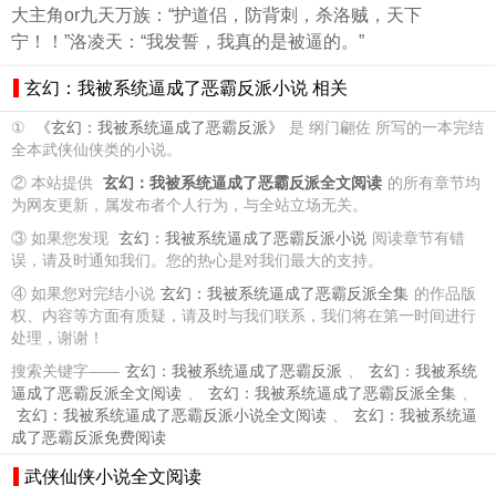
大主角or九天万族：“护道侣，防背刺，杀洛贼，天下
宁！！”洛凌天：“我发誓，我真的是被逼的。”
玄幻：我被系统逼成了恶霸反派小说 相关
①
《玄幻：我被系统逼成了恶霸反派》
是 纲门翩佐 所写的一本完结
全本武侠仙侠类的小说。
② 本站提供
玄幻：我被系统逼成了恶霸反派全文阅读
的所有章节均
为网友更新，属发布者个人行为，与全站立场无关。
③ 如果您发现
玄幻：我被系统逼成了恶霸反派小说
阅读章节有错
误，请及时通知我们。您的热心是对我们最大的支持。
④ 如果您对完结小说
玄幻：我被系统逼成了恶霸反派全集
的作品版
权、内容等方面有质疑，请及时与我们联系，我们将在第一时间进行
处理，谢谢！
搜索关键字——
玄幻：我被系统逼成了恶霸反派
、
玄幻：我被系统
逼成了恶霸反派全文阅读
、
玄幻：我被系统逼成了恶霸反派全集
、
玄幻：我被系统逼成了恶霸反派小说全文阅读
、
玄幻：我被系统逼
成了恶霸反派免费阅读
武侠仙侠小说全文阅读