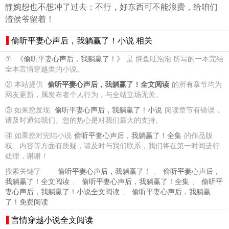
静婉想也不想冲了过去：不行，好东西可不能浪费，给咱们
渣侯爷留着！
偷听平妻心声后，我躺赢了！小说 相关
①
《偷听平妻心声后，我躺赢了！》
是 胖鱼吐泡泡 所写的一本完结
全本言情穿越类的小说。
② 本站提供
偷听平妻心声后，我躺赢了！全文阅读
的所有章节均为
网友更新，属发布者个人行为，与全站立场无关。
③ 如果您发现
偷听平妻心声后，我躺赢了！小说
阅读章节有错误，
请及时通知我们。您的热心是对我们最大的支持。
④ 如果您对完结小说
偷听平妻心声后，我躺赢了！全集
的作品版
权、内容等方面有质疑，请及时与我们联系，我们将在第一时间进行
处理，谢谢！
搜索关键字——
偷听平妻心声后，我躺赢了！
、
偷听平妻心声后，
我躺赢了！全文阅读
、
偷听平妻心声后，我躺赢了！全集
、
偷听平
妻心声后，我躺赢了！小说全文阅读
、
偷听平妻心声后，我躺赢
了！免费阅读
言情穿越小说全文阅读