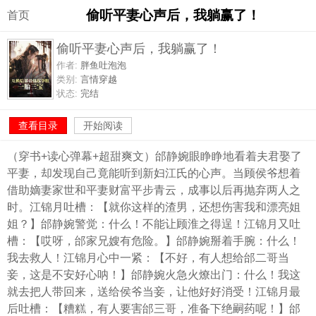
偷听平妻心声后，我躺赢了！
首页
偷听平妻心声后，我躺赢了！
作者:
胖鱼吐泡泡
类别:
言情穿越
状态:
完结
查看目录
开始阅读
（穿书+读心弹幕+超甜爽文）邰静婉眼睁睁地看着夫君娶了
平妻，却发现自己竟能听到新妇江氏的心声。当顾侯爷想着
借助嫡妻家世和平妻财富平步青云，成事以后再抛弃两人之
时。江锦月吐槽：【就你这样的渣男，还想伤害我和漂亮姐
姐？】邰静婉警觉：什么！不能让顾淮之得逞！江锦月又吐
槽：【哎呀，邰家兄嫂有危险。】邰静婉掰着手腕：什么！
我去救人！江锦月心中一紧：【不好，有人想给邰二哥当
妾，这是不安好心呐！】邰静婉火急火燎出门：什么！我这
就去把人带回来，送给侯爷当妾，让他好好消受！江锦月最
后吐槽：【糟糕，有人要害邰三哥，准备下绝嗣药呢！】邰