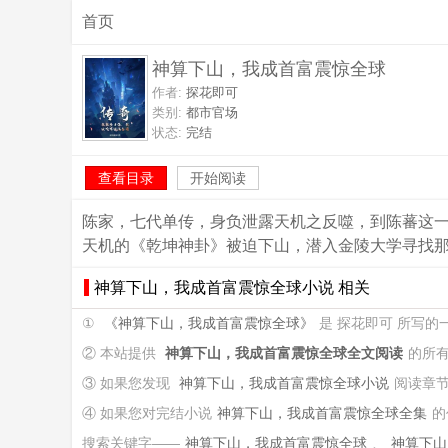
首页
神算下山，我成首富震惊全球
作者:
探花即可
类别:
都市官场
状态:
完结
查看目录
开始阅读
陈家，七代单传，身负泄露天机之反噬，到陈蕃这一
天机的《乾坤神卦》被迫下山，潜入金陵大学寻找
神算下山，我成首富震惊全球小说 相关
①
《神算下山，我成首富震惊全球》
是 探花即可 所写
② 本站提供
神算下山，我成首富震惊全球全文阅读
的所
③ 如果您发现
神算下山，我成首富震惊全球小说
阅读章
④ 如果您对完结小说
神算下山，我成首富震惊全球全集
的
搜索关键字——
神算下山，我成首富震惊全球
、
神算下山