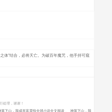
阴之体”结合，必将夭亡。为破百年魔咒，他手持可窥
行处理，谢谢！
神算下山，我成首富震惊全球小说全文阅读
、
神算下山，我