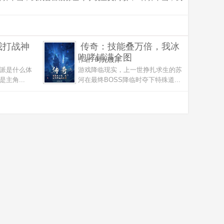
我打战神
传奇：技能叠万倍，我冰
咆哮铺满全图
作者:
时光彼岸
派是什么体
游戏降临现实，上一世挣扎求生的苏
主角...
河在最终BOSS降临时夺下特殊道...