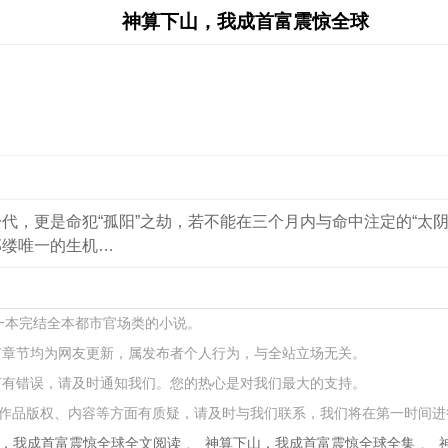
神算下山，我成首富震惊全球
代，更是命犯“孤阳”之劫，若不能在三个月内与命中注定的“太
那缕唯一的生机…
的一本完结全本都市官场类的小说。
有章节均为网友更新，属发布者个人行为，与全站立场无关。
节有错误，请及时通知我们。您的热心是对我们最大的支持。
作品版权、内容等方面有质疑，请及时与我们联系，我们将在第一时间进
，我成首富震惊全球全文阅读
、
神算下山，我成首富震惊全球全集
、