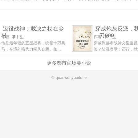
退役战神：裁决之杖在乡
穿成炮灰反派，
村
一刀999
作者:
掌中生
作者:
掌中生
他是最年轻的五星战将，统领十万兵
穿越到都市战神文里当反
马，令境外暗势力闻风丧胆。如...
验？陆沉表示：还行，就是
更多都市官场类小说
© quanwenyuedu.io