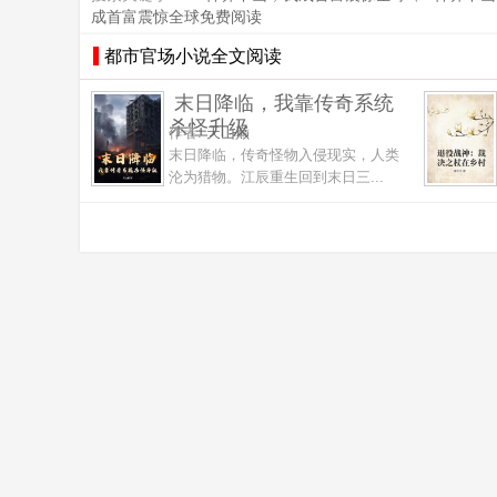
成首富震惊全球免费阅读
都市官场小说全文阅读
末日降临，我靠传奇系统
杀怪升级
作者:
天山巅
末日降临，传奇怪物入侵现实，人类
沦为猎物。江辰重生回到末日三...