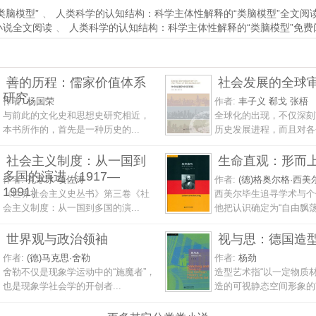
类脑模型”
、
人类科学的认知结构：科学主体性解释的“类脑模型”全文阅
小说全文阅读
、
人类科学的认知结构：科学主体性解释的“类脑模型”免费
善的历程：儒家价值体系
社会发展的全球
研究
作者:
杨国荣
作者:
丰子义 郗戈 张梧
与前此的文化史和思想史研究相近，
全球化的出现，不仅深刻
本书所作的，首先是一种历史的...
历史发展进程，而且对各个
社会主义制度：从一国到
生命直观：形而
多国的演进（1917—
作者:
孔寒冰 项佐涛
作者:
(德)格奥尔格·西美
1991）
《世界社会主义史丛书》第三卷《社
西美尔毕生追寻学术与个
会主义制度：从一国到多国的演...
他把认识确定为“自由飘荡的
世界观与政治领袖
视与思：德国造
作者:
(德)马克思·舍勒
作者:
杨劲
舍勒不仅是现象学运动中的“施魔者”，
造型艺术指“以一定物质
也是现象学社会学的开创者...
造的可视静态空间形象的艺