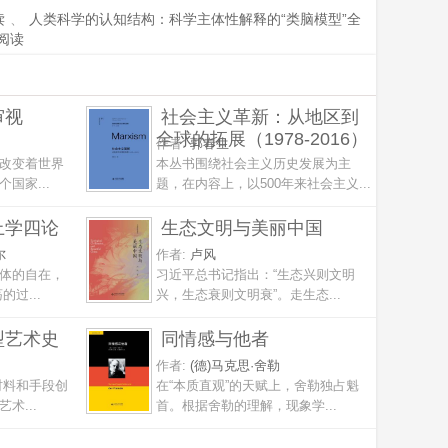
读
、
人类科学的认知结构：科学主体性解释的“类脑模型”全
阅读
审视
社会主义革新：从地区到
全球的拓展（1978-2016）
作者:
郭春生
改变着世界
本丛书围绕社会主义历史发展为主
国家...
题，在内容上，以500年来社会主义...
上学四论
生态文明与美丽中国
尔
作者:
卢风
体的自在，
习近平总书记指出：“生态兴则文明
过...
兴，生态衰则文明衰”。走生态...
型艺术史
同情感与他者
作者:
(德)马克思·舍勒
材料和手段创
在“本质直观”的天赋上，舍勒独占魁
术...
首。根据舍勒的理解，现象学...