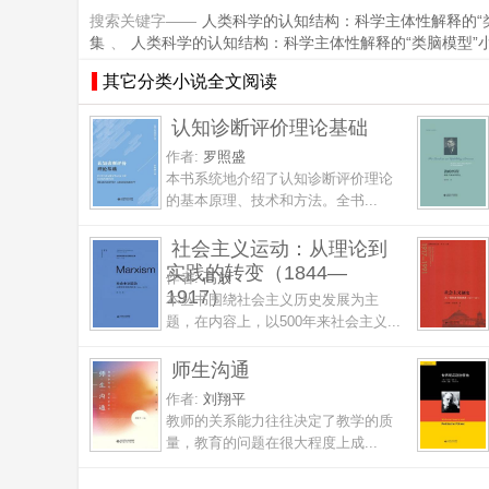
搜索关键字——
人类科学的认知结构：科学主体性解释的“
集
、
人类科学的认知结构：科学主体性解释的“类脑模型”
其它分类小说全文阅读
认知诊断评价理论基础
作者:
罗照盛
本书系统地介绍了认知诊断评价理论
的基本原理、技术和方法。全书...
社会主义运动：从理论到
实践的转变（1844—
作者:
高放
1917）
本丛书围绕社会主义历史发展为主
题，在内容上，以500年来社会主义...
师生沟通
作者:
刘翔平
教师的关系能力往往决定了教学的质
量，教育的问题在很大程度上成...