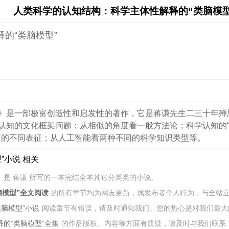
人类科学的认知结构：科学主体性解释的“类脑模型
的“类脑模型”
型》是一部极富创造性和启发性的著作，它是蒋谦先生二三十年
学认知的文化框架问题；从相似的角度看一般方法论；科学认知的
言的不同表征；从人工智能看两种不同的科学知识类型等。
”小说 相关
》
是 蒋谦 所写的一本完结全本其它分类类的小说。
脑模型”全文阅读
的所有章节均为网友更新，属发布者个人行为，与全站
脑模型”小说
阅读章节有错误，请及时通知我们。您的热心是对我们最大
的“类脑模型”全集
的作品版权、内容等方面有质疑，请及时与我们联系