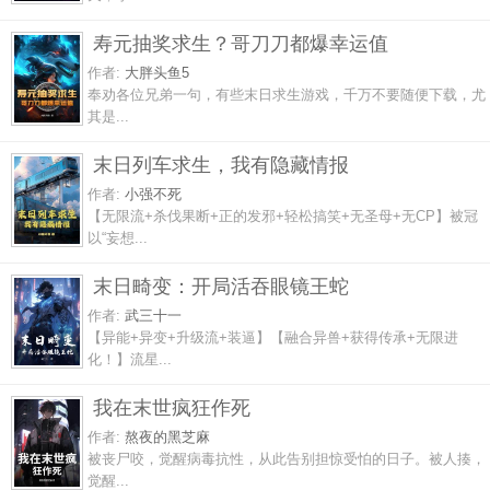
寿元抽奖求生？哥刀刀都爆幸运值
作者:
大胖头鱼5
奉劝各位兄弟一句，有些末日求生游戏，千万不要随便下载，尤
其是...
末日列车求生，我有隐藏情报
作者:
小强不死
【无限流+杀伐果断+正的发邪+轻松搞笑+无圣母+无CP】被冠
以“妄想...
末日畸变：开局活吞眼镜王蛇
作者:
武三十一
【异能+异变+升级流+装逼】【融合异兽+获得传承+无限进
化！】流星...
我在末世疯狂作死
作者:
熬夜的黑芝麻
被丧尸咬，觉醒病毒抗性，从此告别担惊受怕的日子。被人揍，
觉醒...