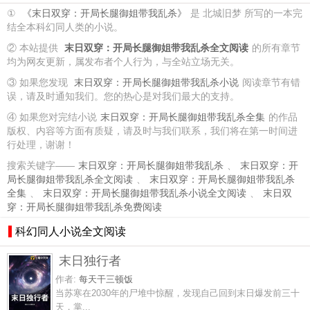
①
《末日双穿：开局长腿御姐带我乱杀》
是 北城旧梦 所写的一本完
结全本科幻同人类的小说。
② 本站提供
末日双穿：开局长腿御姐带我乱杀全文阅读
的所有章节
均为网友更新，属发布者个人行为，与全站立场无关。
③ 如果您发现
末日双穿：开局长腿御姐带我乱杀小说
阅读章节有错
误，请及时通知我们。您的热心是对我们最大的支持。
④ 如果您对完结小说
末日双穿：开局长腿御姐带我乱杀全集
的作品
版权、内容等方面有质疑，请及时与我们联系，我们将在第一时间进
行处理，谢谢！
搜索关键字——
末日双穿：开局长腿御姐带我乱杀
、
末日双穿：开
局长腿御姐带我乱杀全文阅读
、
末日双穿：开局长腿御姐带我乱杀
全集
、
末日双穿：开局长腿御姐带我乱杀小说全文阅读
、
末日双
穿：开局长腿御姐带我乱杀免费阅读
科幻同人小说全文阅读
末日独行者
作者:
每天干三顿饭
当苏寒在2030年的尸堆中惊醒，发现自己回到末日爆发前三十
天，掌...