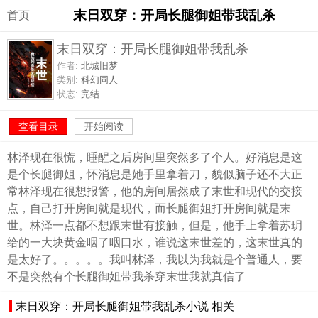
末日双穿：开局长腿御姐带我乱杀
首页
末日双穿：开局长腿御姐带我乱杀
作者:
北城旧梦
类别:
科幻同人
状态:
完结
查看目录
开始阅读
林泽现在很慌，睡醒之后房间里突然多了个人。好消息是这
是个长腿御姐，怀消息是她手里拿着刀，貌似脑子还不大正
常林泽现在很想报警，他的房间居然成了末世和现代的交接
点，自己打开房间就是现代，而长腿御姐打开房间就是末
世。林泽一点都不想跟末世有接触，但是，他手上拿着苏玥
给的一大块黄金咽了咽口水，谁说这末世差的，这末世真的
是太好了。。。。。我叫林泽，我以为我就是个普通人，要
不是突然有个长腿御姐带我杀穿末世我就真信了
末日双穿：开局长腿御姐带我乱杀小说 相关