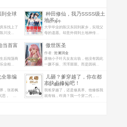
书到全球
种田修仙，我乃SSSS级土
地爷！
作者:
海牛
房东找上了
大学毕业的陈汉东回到家乡，实现父
川没...
母的遗愿。却意外得到土地神传...
开始当首富
傲世医圣
作者:
沧澜润金
生后闯荡商
废物小子叶凡女友出轨，他没有因此
业相...
一蹶不振、浑浑噩噩。而是因祸...
化全靠编
儿砸？爹穿越了，你在都
市快点修仙吧！
作者:
腊月十九
界，张若枫
我爸穿越了，还是修真界。他修炼我
思， ...
就有钱，咋滴？我一个穿二代，...