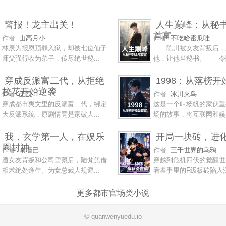
警报！龙主出关！
人生巅峰：从秘
首富
作者:
山高月小
作者:
不吃哈密瓜哇
林辰为报恩顶罪入狱，却被七位仙子
陈川被女友背叛后，
师父强行收为弟子，传尽绝世秘...
他，让他当秘书。 令陈
穿成反派富二代，从拒绝
1998：从落榜
校花开始逆袭
作者:
王旋
作者:
冰川火鸟
穿成都市爽文里的反派富二代，绑定
这是一个叫杨帆的家伙重
大反派系统，原剧情竟是家破人...
场的故事，将互联网和娱乐
我，玄学第一人，在娱乐
开局一块砖，进
圈封神
作者:
南墙已
作者:
三千世界的乌鸦
遭女友背叛和公司雪藏后，陆梵凭借
穿越到危机四伏的觉醒世
相术绝处逢生。为女总裁人规避...
看着手里的F级板砖陷入沉
更多都市官场类小说
© quanwenyuedu.io