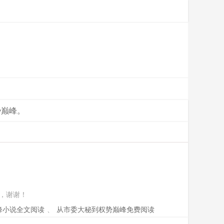
势巅峰。
，谢谢！
峰小说全文阅读
、
从市委大秘到权势巅峰免费阅读