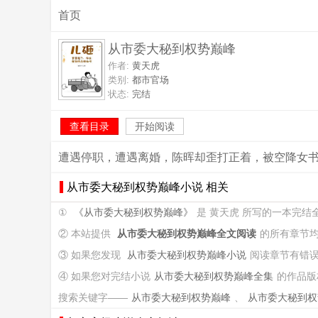
首页
从市委大秘到权势巅峰
作者:
黄天虎
类别:
都市官场
状态:
完结
查看目录
开始阅读
遭遇停职，遭遇离婚，陈晖却歪打正着，被空降女
从市委大秘到权势巅峰小说 相关
①
《从市委大秘到权势巅峰》
是 黄天虎 所写的一本完
② 本站提供
从市委大秘到权势巅峰全文阅读
的所有章节
③ 如果您发现
从市委大秘到权势巅峰小说
阅读章节有错
④ 如果您对完结小说
从市委大秘到权势巅峰全集
的作品版
搜索关键字——
从市委大秘到权势巅峰
、
从市委大秘到权