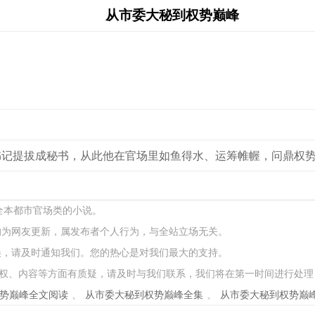
从市委大秘到权势巅峰
书记提拔成秘书，从此他在官场里如鱼得水、运筹帷幄，问鼎权
结全本都市官场类的小说。
均为网友更新，属发布者个人行为，与全站立场无关。
误，请及时通知我们。您的热心是对我们最大的支持。
权、内容等方面有质疑，请及时与我们联系，我们将在第一时间进行处理
势巅峰全文阅读
、
从市委大秘到权势巅峰全集
、
从市委大秘到权势巅