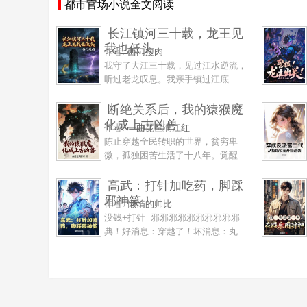
都市官场小说全文阅读
长江镇河三十载，龙王见
我也低头
作者:
西门瘦肉
我守了大江三十载，见过江水逆流，
听过老龙叹息。我亲手镇过江底...
断绝关系后，我的猿猴魔
化成上古凶兽
作者:
一曲琵琶满江红
陈止穿越全民转职的世界，贫穷卑
微，孤独困苦生活了十八年。觉醒...
高武：打针加吃药，脚踩
邪神笑！
作者:
懒惰的帅比
没钱+打针=邪邪邪邪邪邪邪邪邪邪
典！好消息：穿越了！坏消息：丸...