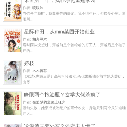
末世第十年，我靠净化重建家园
作者:
暖以沐
当你舍弃我时，我尊重你的决定。我不惧生死，但接受心凉。斯
雨川...
星际种田，从mini菜园开始创业
作者:
柏舟寻木
鹿时雨从没想过，穿越前是个苦哈哈的打工人，穿越后是个破了
产的...
娇枝
作者:
木木苒苒
（双洁x先婚后爱）高智可怜孤女,杀伐果断独臣前世她为裴衍，
出尽...
睁眼两个拖油瓶？玄学大佬杀疯了
作者:
在追梦的道路上狂奔
渡劫失败，她穿成被吃绝户的可怜农女，身边只剩两个只知道哇
哇大...
冷漠渣夫变外室？侯府夫人慌了