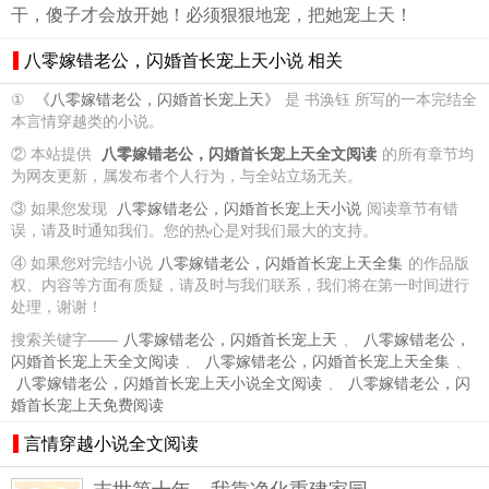
干，傻子才会放开她！必须狠狠地宠，把她宠上天！
八零嫁错老公，闪婚首长宠上天小说 相关
①
《八零嫁错老公，闪婚首长宠上天》
是 书涣钰 所写的一本完结全
本言情穿越类的小说。
② 本站提供
八零嫁错老公，闪婚首长宠上天全文阅读
的所有章节均
为网友更新，属发布者个人行为，与全站立场无关。
③ 如果您发现
八零嫁错老公，闪婚首长宠上天小说
阅读章节有错
误，请及时通知我们。您的热心是对我们最大的支持。
④ 如果您对完结小说
八零嫁错老公，闪婚首长宠上天全集
的作品版
权、内容等方面有质疑，请及时与我们联系，我们将在第一时间进行
处理，谢谢！
搜索关键字——
八零嫁错老公，闪婚首长宠上天
、
八零嫁错老公，
闪婚首长宠上天全文阅读
、
八零嫁错老公，闪婚首长宠上天全集
、
八零嫁错老公，闪婚首长宠上天小说全文阅读
、
八零嫁错老公，闪
婚首长宠上天免费阅读
言情穿越小说全文阅读