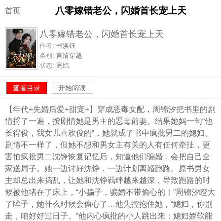
八零嫁错老公，闪婚首长宠上天
首页
八零嫁错老公，闪婚首长宠上天
作者:
书涣钰
类别:
言情穿越
状态:
完结
查看目录
开始阅读
【年代+先婚后爱+甜宠+】穿成恶毒女配，周锦汐把书里的剧
情捋了一遍，按剧情她是男主的恶毒前妻。结果她妈一句“他
长得俊，我女儿喜欢俊的”，她就成了书中疯批男二的媳妇。
剧情不一样了，但她不想和男女主有关的人有任何牵扯，更
害怕疯批男二沈铮恢复记忆后，知道他们骗婚，会把自己全
家送局子。她一边讨好沈铮，一边计划离婚跑路。原书男女
主却总出来捣乱，让她和沈铮羁绊越来越深，导致跑路的时
候被他堵在了床上，“小骗子，骗婚不带偷心的！”周锦汐瞪大
了眸子，她什么时候会偷心了…他失控抱住她，“媳妇，你别
走，咱好好过日子。”他内心疯批的小人跳出来：媳妇娇软能