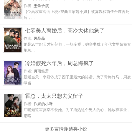
作者:
墨鱼余虞
【位高权重冷面上校×戏曲世家娇小姐】被寡嫂和前任合谋害死
后，...
七零美人离婚后，高冷大佬他急了
作者:
凤晶晶
她是28世纪天才药剂师，一场车祸，她穿书成了年代文里娇娇女
炮灰...
冷婚假死六年后，周总悔疯了
作者:
月雨笙萧
新婚当天，李妍汐成了圈子里最大的笑话。为了青梅竹马，周凌
峥当...
霍总，太太只想去父留子
作者:
作妖的小咪
江暖知道霍宴京不爱她。为了捂热这个男人的心，她放弃事业，
忽略...
更多言情穿越类小说