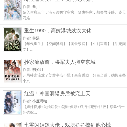
作者:
蘅川
嫁入侯府三年，洛云缨独守空房、贤惠持家，却夫君冷眼、婆母
刁难...
重生1990，高嫁港城残疾大佬
作者:
林溪
【年代重生】【空间异能】【美食致富】【久别重逢】【甜宠爽
文】...
抄家流放前，将军夫人搬空京城
作者:
明如月
开局抄家流放？姜黎半点不慌！皇帝昏聩，奸臣当道，她搬空整
个京...
红温！冲喜洞错房后被宠上天
作者:
小鹿呦呦
【姐妹换嫁+先婚后爱+追妻+救赎+双洁+团宠+姐控】季姝恬一
朝错嫁...
七零闪婚嫁大佬，戏坛娇娇撩到他心慌