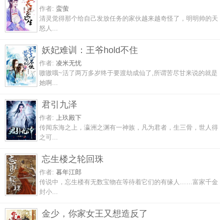
作者:
蛮萤
清灵觉得那个给自己发放任务的家伙越来越奇怪了，明明帅的天
怒人...
妖妃难训：王爷hold不住
作者:
凌米无忧
嗷嗷哦~活了两万多岁终于要渡劫成仙了,所谓苦尽甘来说的就是
她啊...
君引九泽
作者:
上玖殿下
传闻东海之上，瀛洲之渊有一神族，凡为君者，生三骨，世人得
之可...
忘生楼之轮回珠
作者:
暮年江郎
传说中，忘生楼有无数宝物在等待着它们的有缘人……富家千金
封小...
金少，你家女王又想造反了