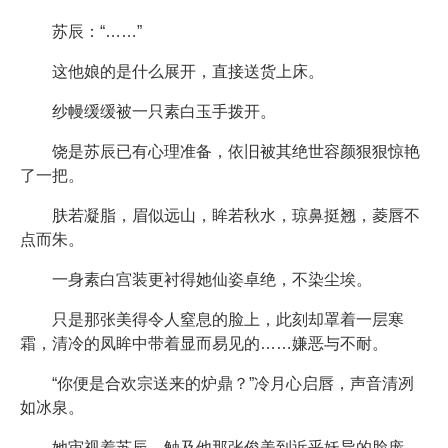
苏辰：“……”
这他娘的是什么展开，直接送货上床。
纱幔缓缓被一只素白玉手拨开。
饶是苏辰已有心理准备，依旧被其绝世容颜狠狠惊艳
了一把。
肤若凝脂，眉似远山，眸若秋水，琼鼻挺翘，菱唇不
点而朱。
一身素白宫装更衬得她仙姿卓绝，不染尘埃。
只是那张美得令人窒息的脸上，此刻却罩着一层寒
霜，清冷的凤眸中带着显而易见的……嫌恶与不耐。
“你便是合欢宗送来的炉鼎？”冷月心启唇，声音清冽
如冰泉。
她审视着苏辰，触及他那张俊美到近乎妖异的脸庞