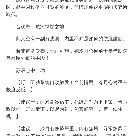
时，眼中闪过微不可察的波澜，但随即便被更深的厌弃所
取代。
合欢宗，藏污纳垢之地。
此人空有一副好皮囊，内里不知是如何的肮脏龌龊。
若非道基受损，无计可施，她冷月心何至于要借助这
等邪魔外道的手段！
苏辰心中一动。
【叮！听劝系统自动触发！当前情境：冷月心对宿主
极度反感。】
【建议一：面对高冷宿主，死缠烂打乃下下策。当示
敌以弱，言语恭谦，以退为进，勾其好奇，方有一线生
机。】
【建议二：冷月心伤势严重，内心焦灼。寻常炉鼎于
事无补。宿主身怀“天赋异禀”，若能巧妙暗示，或可扭转