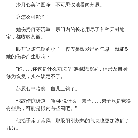
冷月心美眸圆睁，不可思议地看向苏辰。
这怎么可能？！
她伤势何等沉重，宗门内的长老用尽了各种天材地
宝，都收效甚微。
眼前这炼气期的小子，仅仅是散发出的气息，就能对
她的伤势产生影响？
“你……你这是什么功法？”她很想淡定，但涉及自身
修为恢复，实在淡定不了。
苏辰心中暗笑，鱼儿上钩了。
他故作惊讶道：“师姐说什么，弟子……弟子只是觉得
有些热，可能是殿内有些闷吧。”
他抬手扇了扇风，那股阳刚炽热的气息也更加浓郁了
几分。