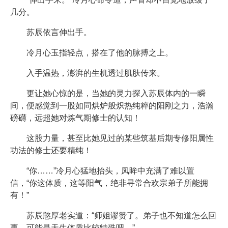
几分。
苏辰依言伸出手。
冷月心玉指轻点，搭在了他的脉搏之上。
入手温热，澎湃的生机透过肌肤传来。
更让她心惊的是，当她的灵力探入苏辰体内的一瞬
间，便感觉到一股如同烘炉般炽热纯粹的阳刚之力，浩瀚
磅礴，远超她对炼气期修士的认知！
这股力量，甚至比她见过的某些筑基后期专修阳属性
功法的修士还要精纯！
“你……”冷月心猛地抬头，凤眸中充满了难以置
信，“你这体质，这等阳气，绝非寻常合欢宗弟子所能拥
有！”
苏辰憨厚老实道：“师姐谬赞了。弟子也不知道怎么回
事，可能是天生体质比较特殊吧。”