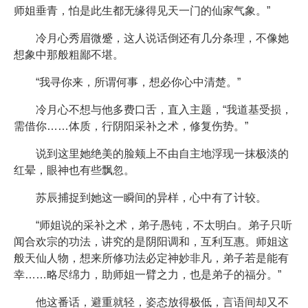
师姐垂青，怕是此生都无缘得见天一门的仙家气象。”
冷月心秀眉微蹙，这人说话倒还有几分条理，不像她
想象中那般粗鄙不堪。
“我寻你来，所谓何事，想必你心中清楚。”
冷月心不想与他多费口舌，直入主题，“我道基受损，
需借你……体质，行阴阳采补之术，修复伤势。”
说到这里她绝美的脸颊上不由自主地浮现一抹极淡的
红晕，眼神也有些飘忽。
苏辰捕捉到她这一瞬间的异样，心中有了计较。
“师姐说的采补之术，弟子愚钝，不太明白。弟子只听
闻合欢宗的功法，讲究的是阴阳调和，互利互惠。师姐这
般天仙人物，想来所修功法必定神妙非凡，弟子若是能有
幸……略尽绵力，助师姐一臂之力，也是弟子的福分。”
他这番话，避重就轻，姿态放得极低，言语间却又不