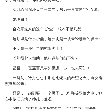
冷月心深深地吸了一口气，努力平复着激**的心绪。
她明白了！
合欢宗送来的这个“炉鼎”，根本不是凡品！
这哪里是什么炉鼎，这分明是一块未经雕琢的璞玉~
不，是一座行走的纯阳火山！
若能得此人相助，她的道基何愁不复~
甚至……甚至百尺竿头更进一步，也未可知！
一瞬间，冷月心心中那刚刚熄灭的希望之火，再次熊
熊燃烧起来。
只是，一想到要与一个男子……行那等双修之事，她
心中依旧充满了挣扎与羞涩。
“师姐，”苏辰见火候差不多了，适时开口，声音温