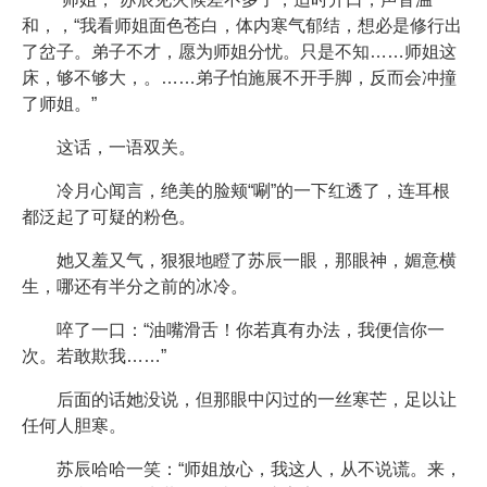
和，，“我看师姐面色苍白，体内寒气郁结，想必是修行出
了岔子。弟子不才，愿为师姐分忧。只是不知……师姐这
床，够不够大，。……弟子怕施展不开手脚，反而会冲撞
了师姐。”
这话，一语双关。
冷月心闻言，绝美的脸颊“唰”的一下红透了，连耳根
都泛起了可疑的粉色。
她又羞又气，狠狠地瞪了苏辰一眼，那眼神，媚意横
生，哪还有半分之前的冰冷。
啐了一口：“油嘴滑舌！你若真有办法，我便信你一
次。若敢欺我……”
后面的话她没说，但那眼中闪过的一丝寒芒，足以让
任何人胆寒。
苏辰哈哈一笑：“师姐放心，我这人，从不说谎。来，