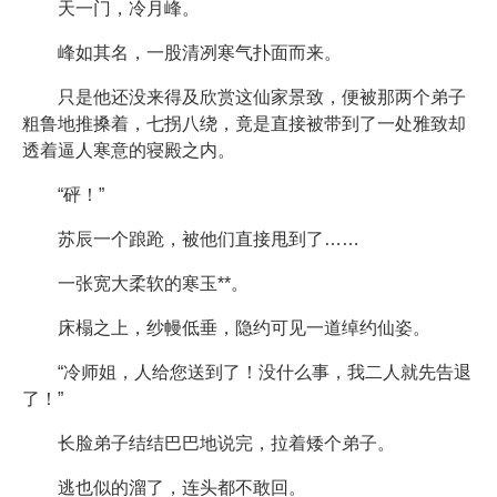
天一门，冷月峰。
峰如其名，一股清冽寒气扑面而来。
只是他还没来得及欣赏这仙家景致，便被那两个弟子
粗鲁地推搡着，七拐八绕，竟是直接被带到了一处雅致却
透着逼人寒意的寝殿之内。
“砰！”
苏辰一个踉跄，被他们直接甩到了……
一张宽大柔软的寒玉**。
床榻之上，纱幔低垂，隐约可见一道绰约仙姿。
“冷师姐，人给您送到了！没什么事，我二人就先告退
了！”
长脸弟子结结巴巴地说完，拉着矮个弟子。
逃也似的溜了，连头都不敢回。