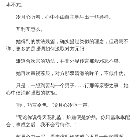
卑不亢。
冷月心听着，心中不由自主地生出一丝异样。
互利互惠么。
她得到的禁法残篇，确实提过类似的理念，但语焉不
详，更多的是强调如何汲取对方元阳。
难道合欢宗的功法，并非外界传言那般邪恶不堪。
她再次审视苏辰，对方那双清澈的眸子，不似作伪。
只是，一想到要与一个男子……行那等亲密之事，她
心中便涌起强烈的抗拒。
“哼，巧言令色。”冷月心冷哼一声。
“无论你说得天花乱坠，炉鼎便是炉鼎。你只需乖乖配
合，事成之后，我不会亏待你。”
苏辰心中一叹，看来这师姐的戒心不是一般的重啊。