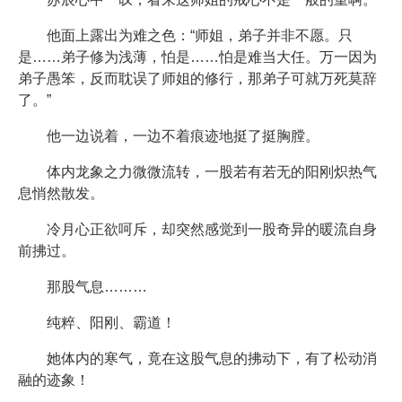
他面上露出为难之色：“师姐，弟子并非不愿。只
是……弟子修为浅薄，怕是……怕是难当大任。万一因为
弟子愚笨，反而耽误了师姐的修行，那弟子可就万死莫辞
了。”
他一边说着，一边不着痕迹地挺了挺胸膛。
体内龙象之力微微流转，一股若有若无的阳刚炽热气
息悄然散发。
冷月心正欲呵斥，却突然感觉到一股奇异的暖流自身
前拂过。
那股气息………
纯粹、阳刚、霸道！
她体内的寒气，竟在这股气息的拂动下，有了松动消
融的迹象！