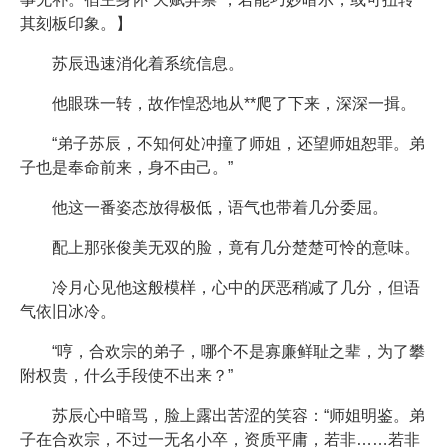
其刻板印象。】
苏辰迅速消化着系统信息。
他眼珠一转，故作惶恐地从**爬了下来，深深一揖。
“弟子苏辰，不知何处冲撞了师姐，还望师姐恕罪。弟
子也是奉命前来，身不由己。”
他这一番姿态放得极低，语气也带着几分委屈。
配上那张俊美无双的脸，竟有几分楚楚可怜的意味。
冷月心见他这般模样，心中的厌恶稍减了几分，但语
气依旧冰冷。
“哼，合欢宗的弟子，哪个不是寡廉鲜耻之辈，为了攀
附权贵，什么手段使不出来？”
苏辰心中暗骂，脸上露出苦涩的笑容：“师姐明鉴。弟
子在合欢宗，不过一无名小卒，资质平庸，若非……若非