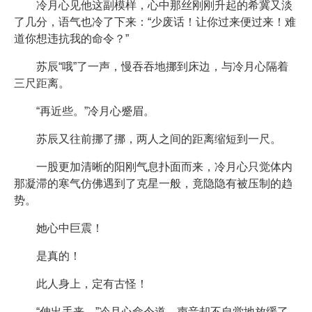
冷月心见他这副模样，心中那丝刚刚升起的希冀又淡
了几分，语气也冷了下来：“少废话！让你过来便过来！难
道你想违抗我的命令？”
苏辰“哦”了一声，慢吞吞地挪到床边，与冷月心隔着
三尺距离。
“再近些。”冷月心蹙眉。
苏辰又往前挪了挪，两人之间的距离缩短到一尺。
一股更加清晰的阳刚气息扑面而来，冷月心只觉体内
那凝滞的寒气仿佛遇到了克星一般，竟隐隐有被压制的趋
势。
她心中巨震！
是真的！
此人身上，定有古怪！
“伸出手来。”冷月心命令道，声音却不自觉地放缓了