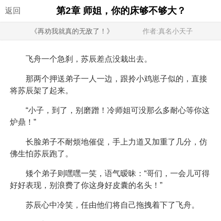
第2章 师姐，你的床够不够大？
返回
《再劝我就真的无敌了！》
作者:真名小天子
飞舟一个急刹，苏辰差点没栽出去。
那两个押送弟子一人一边，跟拎小鸡崽子似的，直接
将苏辰架了起来。
“小子，到了，别磨蹭！冷师姐可没那么多耐心等你这
炉鼎！”
长脸弟子不耐烦地催促，手上力道又加重了几分，仿
佛生怕苏辰跑了。
矮个弟子则嘿嘿一笑，语气暧昧：“哥们，一会儿可得
好好表现，别浪费了你这身好皮囊的名头！”
苏辰心中冷笑，任由他们将自己拖拽着下了飞舟。