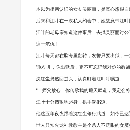
本以为相亲认识的女友吴丽丽，是真心想跟自
后来和江叶在一次私人约会中，她故意带江叶
江叶的老母亲知道这件事后，去找吴丽丽讨公
这一笔仇！
江叶每天都在脑海里翻转，发誓只要出狱，一
“乖徒儿，你出狱后，定不可忘记我对你的教诲
沈红尘忽然回过头，认真盯着江叶叮嘱道。
“二师父放心，你传承我的通天武道，我定会
江叶十分恭敬地起身，拱手鞠躬道。
他这五年夜夜跟着沈红尘修行武道，如今已达
世人只知火龙神教教主是个杀人不眨眼的女魔