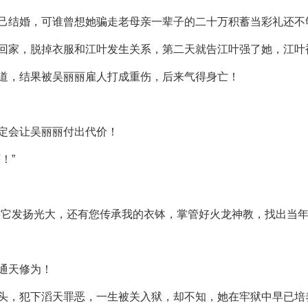
己结婚，可谁曾想她骗走老母亲一辈子的二十万积蓄当彩礼还不
回家，脱掉衣服和江叶发生关系，第二天就告江叶强了她，江叶
道，结果被吴丽丽雇人打成重伤，后来气得身亡！
定会让吴丽丽付出代价！
！”
将它发扬光大，还有您传承我的衣钵，掌管好火龙神教，找出当年
通天修为！
头，犯下滔天罪恶，一生被关入狱，却不知，她在牢狱中早已培