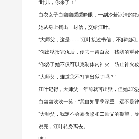
“叶儿，你来了！”
白衣女子白幽幽缓缓睁眼，一副冷若冰清的绝
她从身上掏出一封信，交给江叶。
“大师父，这是……”江叶接过书信，不解地问
“你出狱报完仇后，便去一趟白家，找我的重
“你娶了她不仅可以克制体内神火，防止神火
“大师父，难道您不打算出狱了吗？”
江叶记得，大师父一年前就可出狱，但她却选
白幽幽浅浅一笑：“我自知罪孽深重，远不是
“大师父，我定不会辜负您和二师父的期望，
说完，江叶转身离去。
吱！