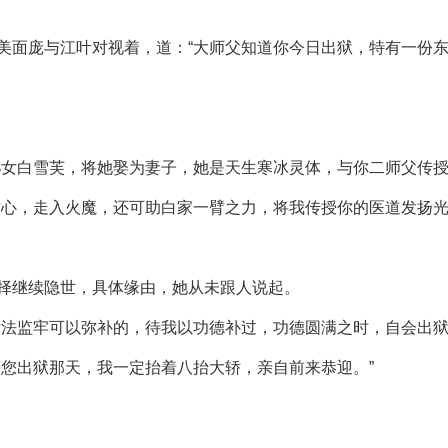
美面庞与江叶对视着，道：“大师父知道你今日出狱，特有一份东
。
孙女白雪芙，将她娶为妻子，她是天生寒冰灵体，与你二师父传授
攻心，走入火魔，还可助白家一臂之力，将我传授你的医道发扬光
择继续隐世，具体缘由，她从未跟人说起。
律法监牢可以弥补的，待我以功德补过，功德圆满之时，自会出狱
等您出狱那天，我一定抬着八抬大轿，亲自前来恭迎。”