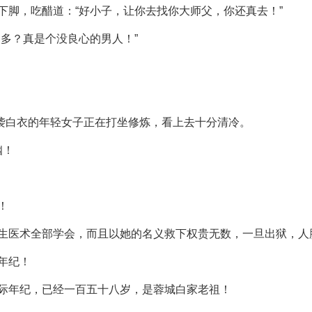
下脚，吃醋道：“好小子，让你去找你大师父，你还真去！”
多？真是个没良心的男人！”
一袭白衣的年轻女子正在打坐修炼，看上去十分清冷。
幽！
！
生医术全部学会，而且以她的名义救下权贵无数，一旦出狱，人
年纪！
际年纪，已经一百五十八岁，是蓉城白家老祖！