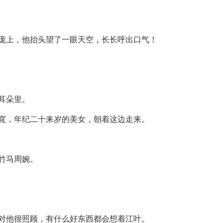
庞上，他抬头望了一眼天空，长长呼出口气！
耳朵里。
窕，年纪二十来岁的美女，朝着这边走来。
竹马周婉。
对他很照顾，有什么好东西都会想着江叶。