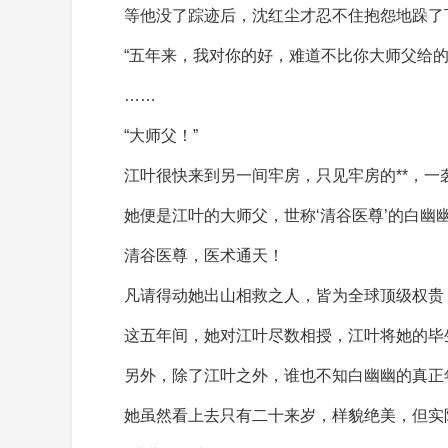
等他没了踪迹后，沈红尘才忍不住抱怨地跺了
“五年来，我对你的好，难道不比你大师父给的
……
“大师父！”
江叶很快来到另一间牢房，只见牢房的**，
她便是江叶的大师父，世称‘清谷医尊’的白幽
清谷医尊，医术通天！
凡请得动她出山相救之人，皆为全球顶级权贵
这五年间，她对江叶尽数相授，江叶将她的毕
另外，除了江叶之外，谁也不知白幽幽的真正
她虽然看上去只有二十来岁，样貌绝美，但实