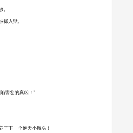
够。
被抓入狱。
陷害您的真凶！”
养了下一个逆天小魔头！