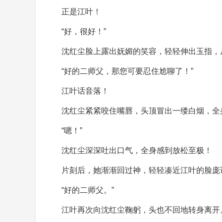
正是江叶！
“好，很好！”
沈红尘脸上露出妩媚的笑容，轻轻伸出玉指，
“好的二师父，那您可要忍住尬聊了！”
江叶话音落！
沈红尘紧紧咬住嘴唇，头顶冒出一缕白烟，全
“嗯！”
沈红尘深深吐出口气，全身感到放松至极！
片刻后，她渐渐回过神，轻轻凑近江叶的脸庞
“好的二师父。”
江叶再次向沈红尘鞠躬，头也不回地转身离开