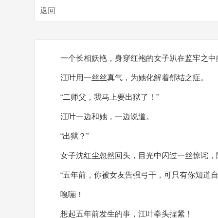
返回
一个长相妖艳，身穿红袍的女子趴在监牢之中
江叶用一丝丝真气，为她化解着郁结之症。
“二师父，我马上要出狱了！”
江叶一边和她，一边说道。
“出狱？”
女子沈红尘忽然回头，目光中闪过一丝惊诧，
“五年前，你被女友告强弓干，可只有你知道
嘎嘣！
想起五年前发生的事，江叶拳头捏紧！