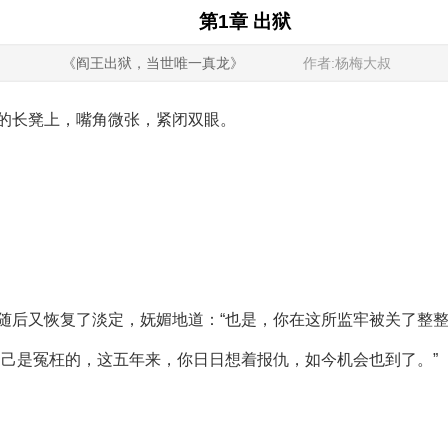
第1章 出狱
《阎王出狱，当世唯一真龙》
作者:杨梅大叔
的长凳上，嘴角微张，紧闭双眼。
随后又恢复了淡定，妩媚地道：“也是，你在这所监牢被关了整整
自己是冤枉的，这五年来，你日日想着报仇，如今机会也到了。”