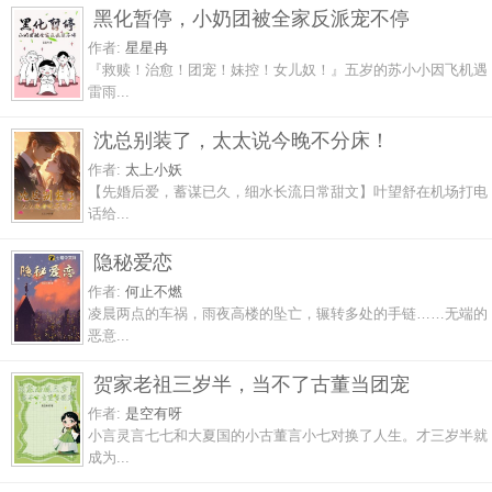
黑化暂停，小奶团被全家反派宠不停
作者:
星星冉
『救赎！治愈！团宠！妹控！女儿奴！』五岁的苏小小因飞机遇
雷雨...
沈总别装了，太太说今晚不分床！
作者:
太上小妖
【先婚后爱，蓄谋已久，细水长流日常甜文】叶望舒在机场打电
话给...
隐秘爱恋
作者:
何止不燃
凌晨两点的车祸，雨夜高楼的坠亡，辗转多处的手链……无端的
恶意...
贺家老祖三岁半，当不了古董当团宠
作者:
是空有呀
小言灵言七七和大夏国的小古董言小七对换了人生。才三岁半就
成为...