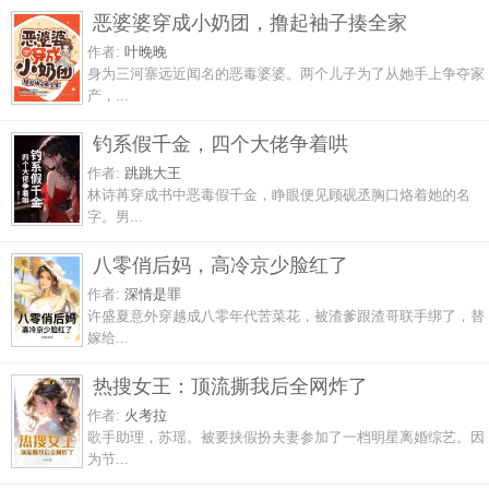
恶婆婆穿成小奶团，撸起袖子揍全家
作者:
叶晚晚
身为三河寨远近闻名的恶毒婆婆。两个儿子为了从她手上争夺家
产，...
钓系假千金，四个大佬争着哄
作者:
跳跳大王
林诗苒穿成书中恶毒假千金，睁眼便见顾砚丞胸口烙着她的名
字。男...
八零俏后妈，高冷京少脸红了
作者:
深情是罪
许盛夏意外穿越成八零年代苦菜花，被渣爹跟渣哥联手绑了，替
嫁给...
热搜女王：顶流撕我后全网炸了
作者:
火考拉
歌手助理，苏瑶。被要挟假扮夫妻参加了一档明星离婚综艺。因
为节...