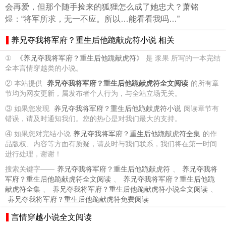
会再爱，但那个随手捡来的狐狸怎么成了她忠犬？萧铭
煜：“将军所求，无一不应。所以…能看看我吗…”
养兄夺我将军府？重生后他跪献虎符小说 相关
①
《养兄夺我将军府？重生后他跪献虎符》
是 浆果 所写的一本完结
全本言情穿越类的小说。
② 本站提供
养兄夺我将军府？重生后他跪献虎符全文阅读
的所有章
节均为网友更新，属发布者个人行为，与全站立场无关。
③ 如果您发现
养兄夺我将军府？重生后他跪献虎符小说
阅读章节有
错误，请及时通知我们。您的热心是对我们最大的支持。
④ 如果您对完结小说
养兄夺我将军府？重生后他跪献虎符全集
的作
品版权、内容等方面有质疑，请及时与我们联系，我们将在第一时间
进行处理，谢谢！
搜索关键字——
养兄夺我将军府？重生后他跪献虎符
、
养兄夺我将
军府？重生后他跪献虎符全文阅读
、
养兄夺我将军府？重生后他跪
献虎符全集
、
养兄夺我将军府？重生后他跪献虎符小说全文阅读
、
养兄夺我将军府？重生后他跪献虎符免费阅读
言情穿越小说全文阅读