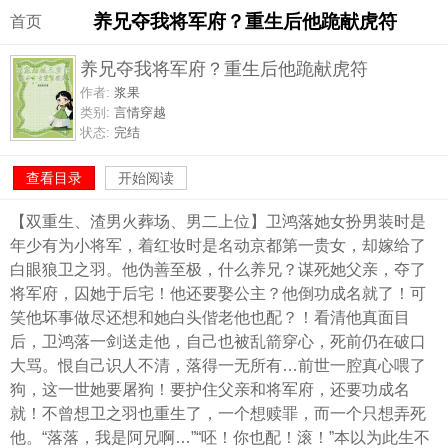
养兄夺我将军府？重生后他跪献虎符
首页
养兄夺我将军府？重生后他跪献虎符
作者:
浆果
类别:
言情穿越
状态:
完结
查看目录
开始阅读
【双重生、渣男火葬场、男二上位】卫鸿落她女扮男装时是
年少有为小将军，着红妆时是名动京都第一贵女，却嫁给了
白眼狼卫之羽。他伪善至极，什么养兄？谋死她父亲，夺了
将军府，囚她于后宅！他还要娶公主？他倒功成名就了！可
笑他坏事做尽还想和她白头偕老他也配？！看清他真面目
后，卫鸿落一剑送走他，自己也被乱箭穿心，死前仍在破口
大骂。恨自己识人不清，落得一无所有…前世一腔真心喂了
狗，这一世她要屠狗！要护住父亲和将军府，还要功成名
就！不曾想卫之羽也重生了，一个想赎罪，而一个只想弄死
他。“落落，我是阿兄啊…”“呸！你也配！滚！”本以为此生不