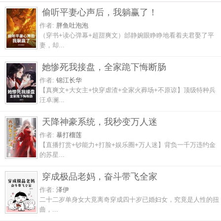
偷听平妻心声后，我躺赢了！
作者:
胖鱼吐泡泡
（穿书+读心弹幕+超甜爽文）邰静婉眼睁睁地看着夫君娶了平
妻，却...
她惨死我接盘，全家跪下悔断肠
作者:
锦江长华
【真爽文+大女主+快穿虐渣+全家火葬场+不原谅】顶级特种兵
汪卓澜...
天降神豪系统，我秒变万人迷
作者:
暴打榴莲
【直播打赏+钞能力+打脸+娱乐圈+万人迷】背负一千万违约金
的苏星...
穿成极品老妈，奋斗带飞全家
作者:
泽伊
二十二岁单身女大竟离奇穿成四十岁已婚妇女，究竟是人性的扭
曲，...