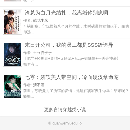
渣总为白月光结扎，我离婚你别疯啊
作者:
醋花生米
车祸那晚。宁阮捂着八个月的孕肚，求时砚洲救她和孩子。而他
却选...
末日开公司，我的员工都是SSS级诡异
作者:
土豆胖乎乎
【诡异+轻规则+剧情+无限流+无cp+姐妹情+一丢丢神豪】
祁岁有...
七零：娇软美人带空间，冷面硬汉拿命宠
作者:
清不酒
前世，苏晓蔓为了所谓的爱情，死磕在婆家做牛做马！结果呢？
婆婆...
更多言情穿越类小说
© quanwenyuedu.io