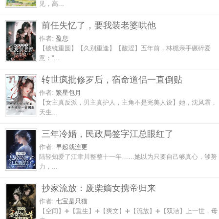
见，高...
前任失忆了，要我装老婆哄他
作者:
盈息
【破镜重圆】【久别重逢】【酸涩】五年前，林栀亲手碾碎爱
意：“...
转世疯批修罗后，宿命道侣一直倒贴
作者:
繁星包月
【女主真反派，男主真护人，主角不是完美人设】她，沈凤霜，
天生...
三年冷婚，民政局签字江总眼红了
作者:
早起就连更
陆轻知爱了江聿川整整十一年……她以为只要自己够真心，够努
力，...
抄家流放：废柴嫡女携帝归来
作者:
七宝是只猫
【空间】➕【重生】➕【爽文】➕【流放】➕【双洁】上一世，母