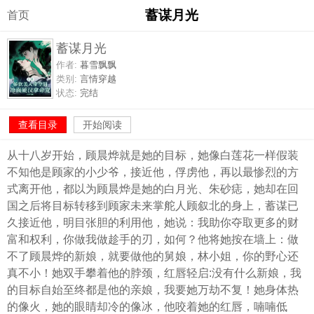
蓄谋月光
首页
蓄谋月光
作者:
暮雪飘飘
类别:
言情穿越
状态:
完结
查看目录
开始阅读
从十八岁开始，顾晨烨就是她的目标，她像白莲花一样假装
不知他是顾家的小少爷，接近他，俘虏他，再以最惨烈的方
式离开他，都以为顾晨烨是她的白月光、朱砂痣，她却在回
国之后将目标转移到顾家未来掌舵人顾叙北的身上，蓄谋已
久接近他，明目张胆的利用他，她说：我助你夺取更多的财
富和权利，你做我做趁手的刃，如何？他将她按在墙上：做
不了顾晨烨的新娘，就要做他的舅娘，林小姐，你的野心还
真不小！她双手攀着他的脖颈，红唇轻启:没有什么新娘，我
的目标自始至终都是他的亲娘，我要她万劫不复！她身体热
的像火，她的眼睛却冷的像冰，他咬着她的红唇，喃喃低