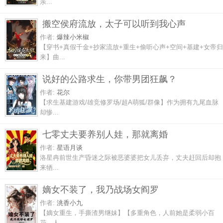
亲...
搬空侯府流放，太子可以听到我心声
作者:
爆辣小米椒
【穿书+真假千金+抄家流放+重生+偷听心声+空间+基建+女帝归
来】曲...
说好的公路求生，你带男团狂飙？
作者:
花尔
【求生基建游戏/雄竞修罗场/超A萌狐/群像】作为拥有九尾血脉
却惨...
七零丈夫要养别人娃，那就离婚
作者:
星语月谈
洛星冉前世生产昏迷之际被恶婆婆把女儿丢弃，丈夫赶回后却抱
来牺...
嫡女不装了，我乃战场女阎罗
作者:
洮香小九
【嫡女重生，手撕渣男继妹】【多重角色，人前她是柔弱小百
花，人...