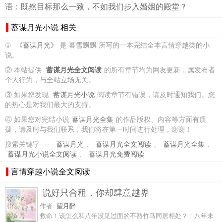
语：既然目标那么一致，不如我们步入婚姻的殿堂？
蓄谋月光小说 相关
①
《蓄谋月光》
是 暮雪飘飘 所写的一本完结全本言情穿越类的小
说。
② 本站提供
蓄谋月光全文阅读
的所有章节均为网友更新，属发布者
个人行为，与全站立场无关。
③ 如果您发现
蓄谋月光小说
阅读章节有错误，请及时通知我们。您
的热心是对我们最大的支持。
④ 如果您对完结小说
蓄谋月光全集
的作品版权、内容等方面有质
疑，请及时与我们联系，我们将在第一时间进行处理，谢谢！
搜索关键字——
蓄谋月光
、
蓄谋月光全文阅读
、
蓄谋月光全集
、
蓄谋月光小说全文阅读
、
蓄谋月光免费阅读
言情穿越小说全文阅读
说好只合租，你却肆意越界
作者:
望月醉
救命！该怎么和八年没见过面的不熟竹马同居相处？！八年未