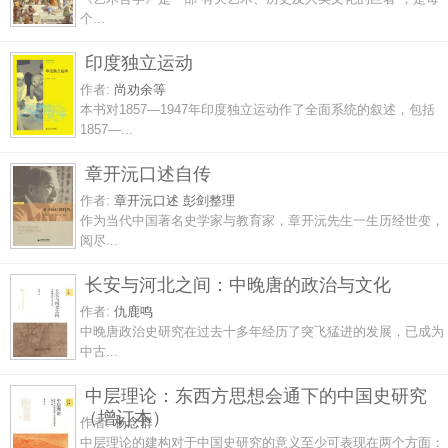
个...
印度独立运动
作者:
尚劝余等
本书对1857—1947年印度独立运动作了全面系统的叙述，包括
1857—...
章开沅口述自传
作者:
章开沅口述 彭剑整理
作为当代中国著名史学家与教育家，章开沅先生一生历经世变，
阅尽...
长安与河北之间：中晚唐的政治与文化
作者:
仇鹿鸣
中晚唐政治史研究在过去十多年经历了突飞猛进的发展，已成为
中古...
中层理论：东西方思想会通下的中国史研究
（增订本）
作者:
杨念群
中层理论的建构对于中国史研究的意义至少可表现在两个方面：