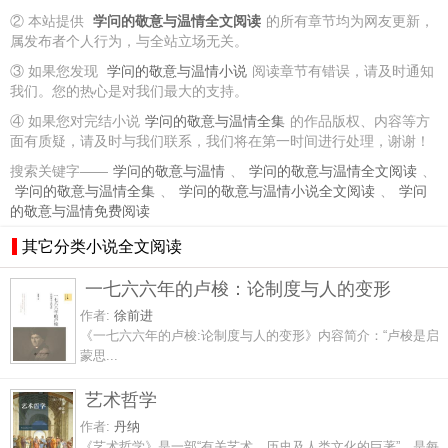
② 本站提供
学问的敬意与温情全文阅读
的所有章节均为网友更新，
属发布者个人行为，与全站立场无关。
③ 如果您发现
学问的敬意与温情小说
阅读章节有错误，请及时通知
我们。您的热心是对我们最大的支持。
④ 如果您对完结小说
学问的敬意与温情全集
的作品版权、内容等方
面有质疑，请及时与我们联系，我们将在第一时间进行处理，谢谢！
搜索关键字——
学问的敬意与温情
、
学问的敬意与温情全文阅读
、
学问的敬意与温情全集
、
学问的敬意与温情小说全文阅读
、
学问
的敬意与温情免费阅读
其它分类小说全文阅读
一七六六年的卢梭：论制度与人的变形
作者:
徐前进
《一七六六年的卢梭:论制度与人的变形》内容简介：“卢梭是启
蒙思...
艺术哲学
作者:
丹纳
《艺术哲学》是一部“有关艺术、历史及人类文化的巨著”，是每