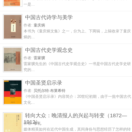
一是...
中国古代诗学与美学
作者:
童庆炳
本书为《童庆炳文集》之一，分为上、下两辑，上辑收录了童庆
炳的...
中国古代史学观念史
作者:
雷家骥
雷家骥先生的《中国古代史学观念史》一书是中国古代史学史研
究的...
中国圣贤启示录
作者:
贝托尔特·布莱希特
《中国圣贤启示录》内容简介：20世纪初期，由于一批中国古代
文化...
转向大众：晚清报人的兴起与转变（1872—
1912）
作者:
李礼
媒体精英如何在近代中国生成，其间身份与思想经历了怎样的转