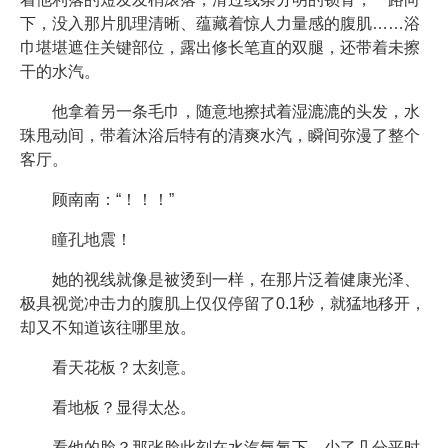
下，没入那片肌理清晰、蕴藏着惊人力量感的腹肌……浴
巾堪堪遮住关键部位，露出修长笔直的双腿，还带着未擦
干的水汽。
他拿着另一条毛巾，随意地擦拭着湿漉漉的头发，水
珠甩动间，带着沐浴后特有的清爽水汽，瞬间弥漫了整个
客厅。
顾南南：“！！！”
瞳孔地震！
她的视线就像是被烫到一样，在那片泛着健康光泽、
极具视觉冲击力的腹肌上仅仅停留了0.1秒，就猛地移开，
却又不知道该往哪里放。
看天花板？太刻意。
看地板？显得太怂。
看他的脸？那张脸此刻在水汽氤氲下，少了几分平时