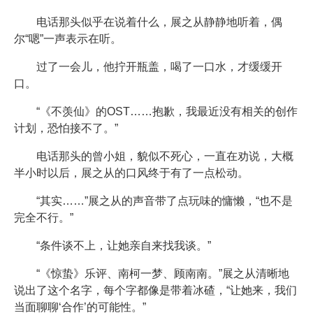
电话那头似乎在说着什么，展之从静静地听着，偶
尔“嗯”一声表示在听。
过了一会儿，他拧开瓶盖，喝了一口水，才缓缓开
口。
“《不羡仙》的OST……抱歉，我最近没有相关的创作
计划，恐怕接不了。”
电话那头的曾小姐，貌似不死心，一直在劝说，大概
半小时以后，展之从的口风终于有了一点松动。
“其实……”展之从的声音带了点玩味的慵懒，“也不是
完全不行。”
“条件谈不上，让她亲自来找我谈。”
“《惊蛰》乐评、南柯一梦、顾南南。”展之从清晰地
说出了这个名字，每个字都像是带着冰碴，“让她来，我们
当面聊聊‘合作’的可能性。”