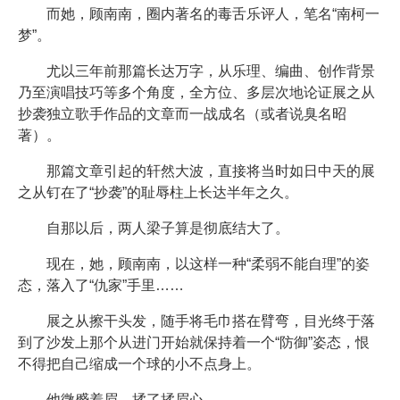
而她，顾南南，圈内著名的毒舌乐评人，笔名“南柯一
梦”。
尤以三年前那篇长达万字，从乐理、编曲、创作背景
乃至演唱技巧等多个角度，全方位、多层次地论证展之从
抄袭独立歌手作品的文章而一战成名（或者说臭名昭
著）。
那篇文章引起的轩然大波，直接将当时如日中天的展
之从钉在了“抄袭”的耻辱柱上长达半年之久。
自那以后，两人梁子算是彻底结大了。
现在，她，顾南南，以这样一种“柔弱不能自理”的姿
态，落入了“仇家”手里……
展之从擦干头发，随手将毛巾搭在臂弯，目光终于落
到了沙发上那个从进门开始就保持着一个“防御”姿态，恨
不得把自己缩成一个球的小不点身上。
他微蹙着眉，揉了揉眉心。