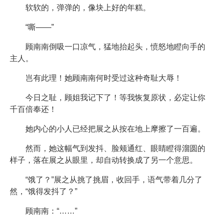
软软的，弹弹的，像块上好的年糕。
“嘶——”
顾南南倒吸一口凉气，猛地抬起头，愤怒地瞪向手的
主人。
岂有此理！她顾南南何时受过这种奇耻大辱！
今日之耻，顾姐我记下了！等我恢复原状，必定让你
千百倍奉还！
她内心的小人已经把展之从按在地上摩擦了一百遍。
然而，她这幅气到发抖、脸颊通红、眼睛瞪得溜圆的
样子，落在展之从眼里，却自动转换成了另一个意思。
“饿了？”展之从挑了挑眉，收回手，语气带着几分了
然，“饿得发抖了？”
顾南南：“……”