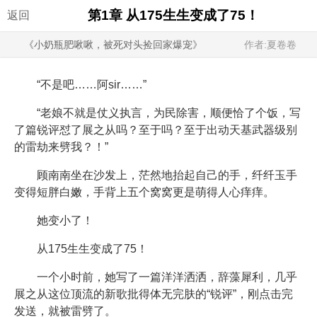
第1章 从175生生变成了75！
返回
《小奶瓶肥啾啾，被死对头捡回家爆宠》
作者:夏卷卷
“不是吧……阿sir……”
“老娘不就是仗义执言，为民除害，顺便恰了个饭，写
了篇锐评怼了展之从吗？至于吗？至于出动天基武器级别
的雷劫来劈我？！”
顾南南坐在沙发上，茫然地抬起自己的手，纤纤玉手
变得短胖白嫩，手背上五个窝窝更是萌得人心痒痒。
她变小了！
从175生生变成了75！
一个小时前，她写了一篇洋洋洒洒，辞藻犀利，几乎
展之从这位顶流的新歌批得体无完肤的“锐评”，刚点击完
发送，就被雷劈了。