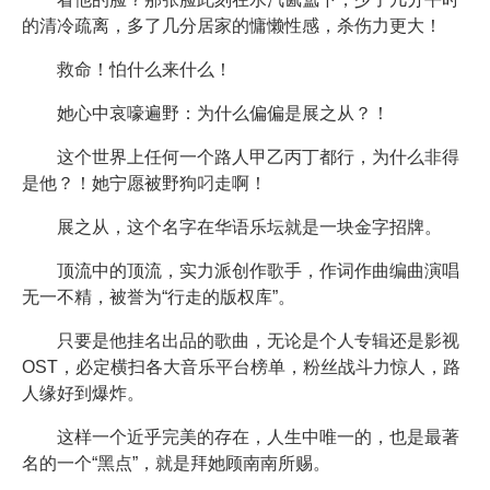
的清冷疏离，多了几分居家的慵懒性感，杀伤力更大！
救命！怕什么来什么！
她心中哀嚎遍野：为什么偏偏是展之从？！
这个世界上任何一个路人甲乙丙丁都行，为什么非得
是他？！她宁愿被野狗叼走啊！
展之从，这个名字在华语乐坛就是一块金字招牌。
顶流中的顶流，实力派创作歌手，作词作曲编曲演唱
无一不精，被誉为“行走的版权库”。
只要是他挂名出品的歌曲，无论是个人专辑还是影视
OST，必定横扫各大音乐平台榜单，粉丝战斗力惊人，路
人缘好到爆炸。
这样一个近乎完美的存在，人生中唯一的，也是最著
名的一个“黑点”，就是拜她顾南南所赐。