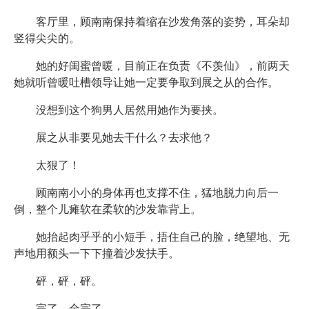
客厅里，顾南南保持着缩在沙发角落的姿势，耳朵却
竖得尖尖的。
她的好闺蜜曾暖，目前正在负责《不羡仙》，前两天
她就听曾暖吐槽领导让她一定要争取到展之从的合作。
没想到这个狗男人居然用她作为要挟。
展之从非要见她去干什么？去求他？
太狠了！
顾南南小小的身体再也支撑不住，猛地脱力向后一
倒，整个儿瘫软在柔软的沙发靠背上。
她抬起肉乎乎的小短手，捂住自己的脸，绝望地、无
声地用额头一下下撞着沙发扶手。
砰，砰，砰。
完了，全完了。