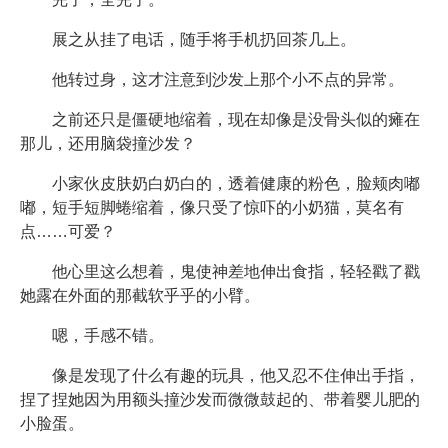
展之从挂了电话，随手将手机扔回茶几上。
他转过身，这才注意到沙发上那个小不点的异常。
之前还只是僵硬地缩着，现在却像是没骨头似的瘫在
那儿，还用脑袋撞沙发？
小家伙皮肤奶白奶白的，透着健康的粉色，脸颊肉嘟
嘟，短手短脚蜷缩着，像只受了惊吓的小奶猫，莫名有
点……可爱？
他心里这么想着，鬼使神差地伸出食指，轻轻戳了戳
她露在外面的那截软乎乎的小臂。
嗯，手感不错。
像是发现了什么有趣的玩具，他又忍不住伸出手指，
捏了捏她因为用额头撞沙发而微微鼓起的、带着婴儿肥的
小脸蛋。