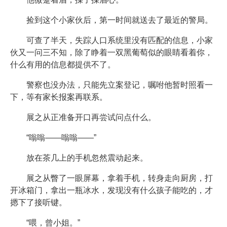
捡到这个小家伙后，第一时间就送去了最近的警局。
可查了半天，失踪人口系统里没有匹配的信息，小家
伙又一问三不知，除了睁着一双黑葡萄似的眼睛看着你，
什么有用的信息都提供不了。
警察也没办法，只能先立案登记，嘱咐他暂时照看一
下，等有家长报案再联系。
展之从正准备开口再尝试问点什么。
“嗡嗡——嗡嗡——”
放在茶几上的手机忽然震动起来。
展之从瞥了一眼屏幕，拿着手机，转身走向厨房，打
开冰箱门，拿出一瓶冰水，发现没有什么孩子能吃的，才
摁下了接听键。
“喂，曾小姐。”