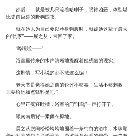
然后……就是被几只流着哈喇子，眼神凶恶，体型堪
比史前巨兽的野狗围攻。
就在她以为自己要以葬身狗腹时，就被她这辈子最大
的“仇家”——展之从，带回了家。
“哗啦啦——”
浴室里传来的水声清晰地提醒着她残酷的现实。
这剧情，写小说的都不敢这么编！
老天爷是觉得她之前的锐评不够毒，生活不够刺激，
非要给她加点猛料是吧？
心里正疯狂吐槽，浴室的门“咔哒”一声打开了。
顾南南后背一紧僵在原地。
展之从腰间松松垮垮地围着一条纯白的浴巾，水珠顺
着他利落的短发发梢滚落，滑过线条分明的锁骨，一路向