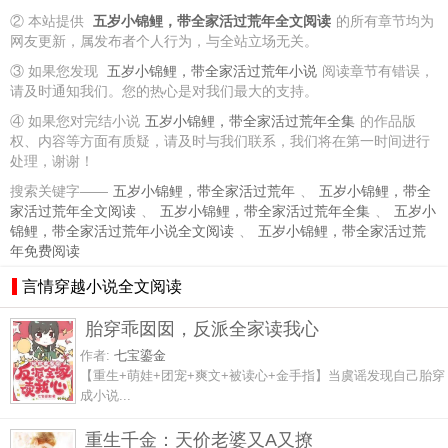
② 本站提供
五岁小锦鲤，带全家活过荒年全文阅读
的所有章节均为
网友更新，属发布者个人行为，与全站立场无关。
③ 如果您发现
五岁小锦鲤，带全家活过荒年小说
阅读章节有错误，
请及时通知我们。您的热心是对我们最大的支持。
④ 如果您对完结小说
五岁小锦鲤，带全家活过荒年全集
的作品版
权、内容等方面有质疑，请及时与我们联系，我们将在第一时间进行
处理，谢谢！
搜索关键字——
五岁小锦鲤，带全家活过荒年
、
五岁小锦鲤，带全
家活过荒年全文阅读
、
五岁小锦鲤，带全家活过荒年全集
、
五岁小
锦鲤，带全家活过荒年小说全文阅读
、
五岁小锦鲤，带全家活过荒
年免费阅读
言情穿越小说全文阅读
胎穿乖囡囡，反派全家读我心
作者:
七宝鎏金
【重生+萌娃+团宠+爽文+被读心+金手指】当虞谣发现自己胎穿
成小说...
重生千金：天价老婆又A又撩