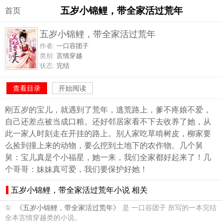
五岁小锦鲤，带全家活过荒年
首页
五岁小锦鲤，带全家活过荒年
作者:
一口容团子
类别:
言情穿越
状态:
完结
查看目录
开始阅读
刚五岁的宝儿，就遇到了荒年，逃荒路上，爹不疼娘不爱，
自己还差点被当成口粮。还好邻居家看不下去收养了她，从
此一家人时刻走在开挂的路上。别人家吃草啃树皮，柳家要
么捡到撞上来的动物，要么挖到土地下的农作物。几个舅
舅：宝儿真是个小福星，她一来，我们全家都好起来了！几
个哥哥：妹妹真可爱，我们要保护好她！
五岁小锦鲤，带全家活过荒年小说 相关
①
《五岁小锦鲤，带全家活过荒年》
是 一口容团子 所写的一本完结
全本言情穿越类的小说。