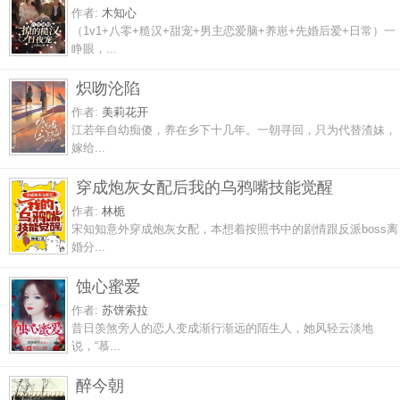
作者:
木知心
（1v1+八零+糙汉+甜宠+男主恋爱脑+养崽+先婚后爱+日常）一
睁眼，...
炽吻沦陷
作者:
美莉花开
江若年自幼痴傻，养在乡下十几年。一朝寻回，只为代替渣妹，
嫁给...
穿成炮灰女配后我的乌鸦嘴技能觉醒
作者:
林栀
宋知知意外穿成炮灰女配，本想着按照书中的剧情跟反派boss离
婚分...
蚀心蜜爱
作者:
苏饼索拉
昔日羡煞旁人的恋人变成渐行渐远的陌生人，她风轻云淡地
说，“慕...
醉今朝