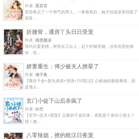
作者:
莫言言
安若希点了一个帅气的男人，一夜春风后，她才知道原来招惹了
首富...
折腰骨，通房丫头日日受宠
作者:
雨思微凉
现代社畜姜桃，猝死在工位上，赶个时髦穿越，没有高贵的身
份，也...
娇妻重生：傅少被夫人撩晕了
作者:
海子鱼
【重生千金+复仇虐渣+强强+1VI双洁】心眠做的最错事情，就
是遇人...
玄门小徒下山后杀疯了
作者:
白竺
【玄学+忠犬+团宠】云家的千金归来，居然是个迷信小道士？
错！她...
八零辣媳，撩的糙汉日夜宠