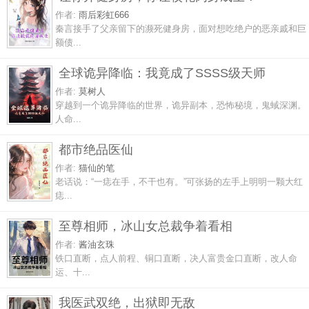
作者:
雨后彩虹666
秦言接手了父亲留下的濒死健身房，面对想吃绝户的恶亲戚和巨
额债...
全球诡异降临：我竟成了SSSS级天师
作者:
莫树人
穿越到一个诡异降临的世界，诡异副本，恐怖秘境，鬼蜮深渊。
人命...
都市绝品医仙
作者:
猫仙的笔
老话说：“一痣在手，不干也有。”可张扬的左手上明明一颗大红
痣...
至尊相师，冰山女总裁争着看相
作者:
酱油玄珠
铁口直断，点人前程、铜口直断，决人富贵金口直断，改人命
运、十...
我医武双绝，出狱即无敌