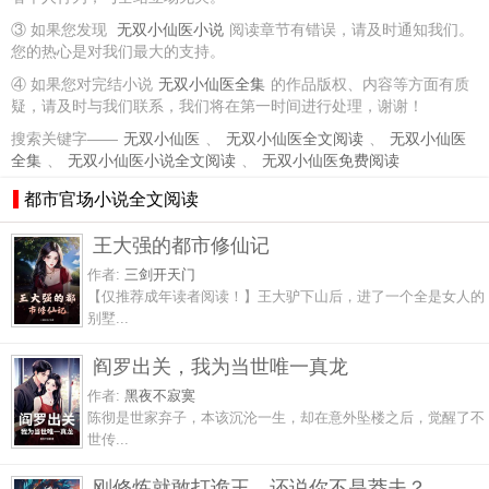
③ 如果您发现
无双小仙医小说
阅读章节有错误，请及时通知我们。
您的热心是对我们最大的支持。
④ 如果您对完结小说
无双小仙医全集
的作品版权、内容等方面有质
疑，请及时与我们联系，我们将在第一时间进行处理，谢谢！
搜索关键字——
无双小仙医
、
无双小仙医全文阅读
、
无双小仙医
全集
、
无双小仙医小说全文阅读
、
无双小仙医免费阅读
都市官场小说全文阅读
王大强的都市修仙记
作者:
三剑开天门
【仅推荐成年读者阅读！】王大驴下山后，进了一个全是女人的
别墅...
阎罗出关，我为当世唯一真龙
作者:
黑夜不寂寞
陈彻是世家弃子，本该沉沦一生，却在意外坠楼之后，觉醒了不
世传...
刚修炼就敢打诡王，还说你不是莽夫？