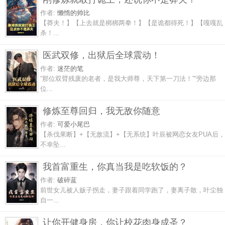
作者:
懒惰的帅比
【莽夫！】【上去就是梆梆两拳！】【是诡都得死！】【嘎嘎乱
杀！...
医武双修，出狱后全球震动！
作者:
迷茫的笔
“那位双臂残废的老者，是我大师尊，天下第一刀法！”“旁边那
位...
修炼至尊回归，我无敌你随意
作者:
可爱小尾巴
【杀伐果断】+【无敌流】+【无系统】叶辰被网恋女友PUA后，
不幸坠...
我首富重生，你真当我是吃软饭的？
作者:
破碎蓝
前世女儿被人贩子拐走，妻子跟着同学跑了，妻离子散，叶尘独
自一...
让你开健身房，你让校花肉身成圣？