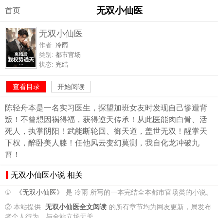
无双小仙医
首页
无双小仙医
作者:
冷雨
类别:
都市官场
状态:
完结
查看目录
开始阅读
陈轻舟本是一名实习医生，探望加班女友时发现自己惨遭背
叛！不曾想因祸得福，获得逆天传承！从此医能肉白骨、活
死人，执掌阴阳！武能断轮回、御天道，盖世无双！醒掌天
下权，醉卧美人膝！任他风云变幻莫测，我自化龙冲破九
霄！
无双小仙医小说 相关
①
《无双小仙医》
是 冷雨 所写的一本完结全本都市官场类的小说。
② 本站提供
无双小仙医全文阅读
的所有章节均为网友更新，属发布
者个人行为，与全站立场无关。