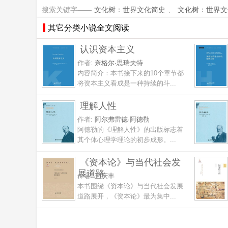
搜索关键字——
文化树：世界文化简史
、
文化树：世界文
其它分类小说全文阅读
认识资本主义
作者:
奈格尔·思瑞夫特
内容简介：本书接下来的10个章节都
将资本主义看成是一种持续的斗...
理解人性
作者:
阿尔弗雷德·阿德勒
阿德勒的《理解人性》的出版标志着
其个体心理学理论的初步成形。...
《资本论》与当代社会发
展道路
作者:
王庆丰
本书围绕《资本论》与当代社会发展
道路展开，《资本论》最为集中...