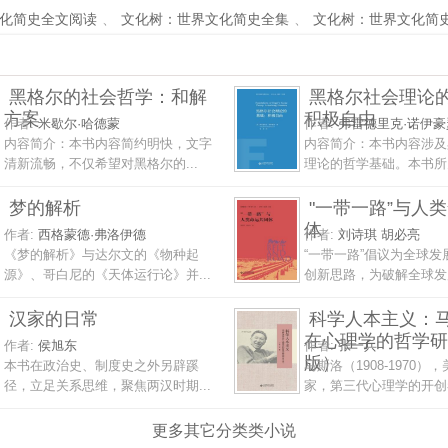
化简史全文阅读
、
文化树：世界文化简史全集
、
文化树：世界文化简
黑格尔的社会哲学：和解
黑格尔社会理论
方案
积极自由
作者:
米歇尔·哈德蒙
作者:
弗雷德里克·诺伊豪
内容简介：本书内容简约明快，文字
内容简介：本书内容涉及
清新流畅，不仅希望对黑格尔的...
理论的哲学基础。本书所关
梦的解析
"一带一路”与人
体
作者:
西格蒙德·弗洛伊德
作者:
刘诗琪 胡必亮
《梦的解析》与达尔文的《物种起
“一带一路”倡议为全球发
源》、哥白尼的《天体运行论》并...
创新思路，为破解全球发展
汉家的日常
科学人本主义：
在心理学的哲学研
作者:
侯旭东
作者:
张一兵
版）
本书在政治史、制度史之外另辟蹊
马斯洛（1908-1970）
径，立足关系思维，聚焦两汉时期...
家，第三代心理学的开创者
更多其它分类类小说