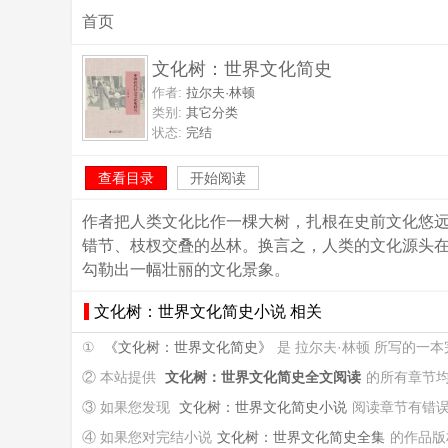
首页
文化树：世界文化简史
作者:
拉尔夫·林顿
类别:
其它分类
状态:
完结
查看目录
开始阅读
作者把人类文化比作一棵大树，扎根在史前文化悠
错节、枝杈交叠的丛林。换言之，人类的文化源头
勾勒出一幅壮丽的文化景象。
文化树：世界文化简史小说 相关
①
《文化树：世界文化简史》
是 拉尔夫·林顿 所写的一
② 本站提供
文化树：世界文化简史全文阅读
的所有章节
③ 如果您发现
文化树：世界文化简史小说
阅读章节有错
④ 如果您对完结小说
文化树：世界文化简史全集
的作品版