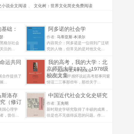
史小说全文阅读
、
文化树：世界文化简史免费阅读
的基础：
阿多诺的社会学
瑟
作者:
马蒂亚斯·本泽尔
黑格尔社会
内容简介：阿多诺是一位得到广泛研
注的...
究的人物，但常见的是对他文化...
类命运共同
我的高考，我的大学：北
京师范大学1977、1978级
作者:
北京师范大学校友会
校友文集
展合作提供了
恢复高考·花甲感怀说起高考那事同窗
...
情谊二三事那些年，那些关于...
马斯洛存
中国近代社会文化史研究
究（修订
作者:
王先明
，美国心理学
新时期史学研究取得了丰硕的成果，
，曾任...
但是也不无值得反思的问题。作...