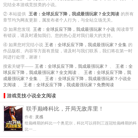
完结全本游戏竞技类的小说。
② 本站提供
王者：全球反应下降，我成最强玩家？全文阅读
的所有
章节均为网友更新，属发布者个人行为，与全站立场无关。
③ 如果您发现
王者：全球反应下降，我成最强玩家？小说
阅读章节
有错误，请及时通知我们。您的热心是对我们最大的支持。
④ 如果您对完结小说
王者：全球反应下降，我成最强玩家？全集
的
作品版权、内容等方面有质疑，请及时与我们联系，我们将在第一时
间进行处理，谢谢！
搜索关键字——
王者：全球反应下降，我成最强玩家？
、
王者：全
球反应下降，我成最强玩家？全文阅读
、
王者：全球反应下降，我
成最强玩家？全集
、
王者：全球反应下降，我成最强玩家？小说全
文阅读
、
王者：全球反应下降，我成最强玩家？免费阅读
游戏竞技小说全文阅读
联手巅峰科比，开局无敌库里！
作者:
灵感
给巅峰期的科比一个奥尼尔，科比可以得到三连冠给巅峰期的科
比一...