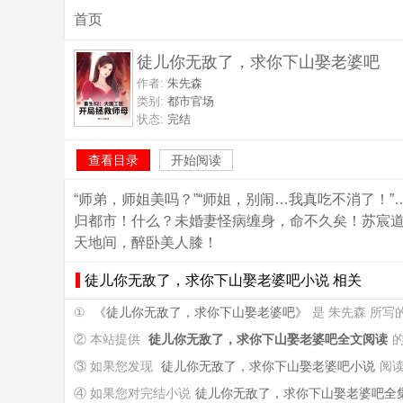
首页
徒儿你无敌了，求你下山娶老婆吧
作者:
朱先森
类别:
都市官场
状态:
完结
查看目录
开始阅读
“师弟，师姐美吗？”“师姐，别闹…我真吃不消了
归都市！什么？未婚妻怪病缠身，命不久矣！苏宸
天地间，醉卧美人膝！
徒儿你无敌了，求你下山娶老婆吧小说 相关
①
《徒儿你无敌了，求你下山娶老婆吧》
是 朱先森 所
② 本站提供
徒儿你无敌了，求你下山娶老婆吧全文阅读
③ 如果您发现
徒儿你无敌了，求你下山娶老婆吧小说
阅
④ 如果您对完结小说
徒儿你无敌了，求你下山娶老婆吧全