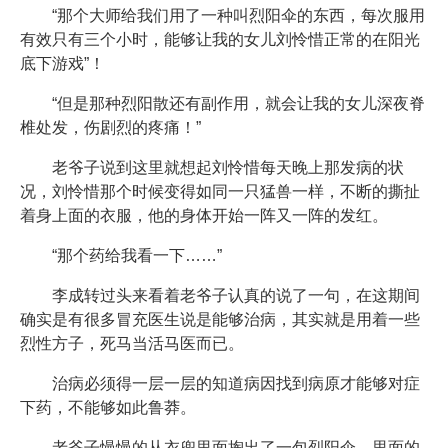
“那个大师给我们用了一种叫烈阳伞的东西，每次服用
有效只有三个小时，能够让我的女儿刘怜惜正常的在阳光
底下游戏”！
“但是那种烈阳散还有副作用，就会让我的女儿深夜脊
椎处发，伤剧烈的疼痛！”
老爷子说到这里就想起刘怜惜每天晚上那发病的状
况，刘怜惜那个时候变得如同一只猛兽一样，不断的撕扯
着身上面的衣服，他的身体开始一阵又一阵的发红。
“那个药给我看一下……”
李成转过头来看着老爷子认真的说了一句，在这期间
确实是有很多冒充医生说是能够治病，其实就是用着一些
烈性方子，死马当活马医而已。
治病必须得一层一层的知道病因找到病原才能够对症
下药，不能够如此鲁莽。
老爷子慢慢的从衣兜里面掏出了一包烈阳伞，里面的