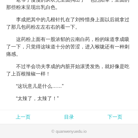
那些粉末呈现出乳白色。
李成把其中的几根针扎在了刘怜惜身上面以后就拿过
了那几包药粉左左右右的看一下。
这药粉上面有一股浓郁的云南白药，粉的味道李成吸
了一下，只觉得这味道十分的苦涩，进入喉咙还有一种刺
痛感。
不过半会功夫李成的内脏开始滚烫发热，就好像是吃
了上百根辣椒一样！
“这玩意儿是什么……”
“太辣了，太辣了！”
上一页
目录
下一页
© quanwenyuedu.io