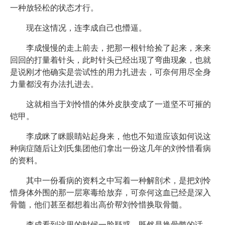
一种放轻松的状态才行。
现在这情况，连李成自己也懵逼。
李成慢慢的走上前去，把那一根针给捡了起来，来来
回回的打量着针头，此时针头已经出现了弯曲现象，也就
是说刚才他确实是尝试性的用力扎进去，可奈何用尽全身
力量都没有办法扎进去。
这就相当于刘怜惜的体外皮肤变成了一道坚不可摧的
铠甲。
李成眯了眯眼睛站起身来，他也不知道应该如何说这
种病症随后让刘氏集团他们拿出一份这几年的刘怜惜看病
的资料。
其中一份看病的资料之中写着一种解剖术，是把刘怜
惜身体外围的那一层寒毒给放弃，可奈何这血已经是深入
骨髓，他们甚至都想着出高价帮刘怜惜换取骨髓。
李成看到这里的时候一脸疑惑，既然是换骨髓的话，