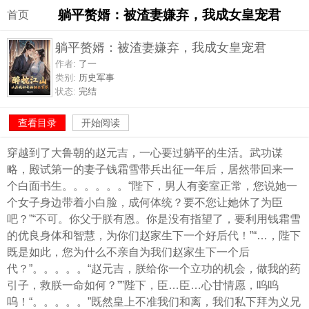
躺平赘婿：被渣妻嫌弃，我成女皇宠君
首页
躺平赘婿：被渣妻嫌弃，我成女皇宠君
作者:
了一
类别:
历史军事
状态:
完结
查看目录
开始阅读
穿越到了大鲁朝的赵元吉，一心要过躺平的生活。武功谋
略，殿试第一的妻子钱霜雪带兵出征一年后，居然带回来一
个白面书生。。。。。。“陛下，男人有妾室正常，您说她一
个女子身边带着小白脸，成何体统？要不您让她休了为臣
吧？”“不可。你父于朕有恩。你是没有指望了，要利用钱霜雪
的优良身体和智慧，为你们赵家生下一个好后代！”“…，陛下
既是如此，您为什么不亲自为我们赵家生下一个后
代？”。。。。。“赵元吉，朕给你一个立功的机会，做我的药
引子，救朕一命如何？””陛下，臣…臣…心甘情愿，呜呜
呜！“。。。。。”既然皇上不准我们和离，我们私下拜为义兄