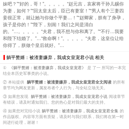
妹吧？”“好的，哥！”。。。。。“赵元吉，哀家将干孙儿赐你
为妻，如何？”“回太皇太后，臣已有妻室！”“男人有个三妻四
妾很正常，就让她与你做个平妻…！”“赵卿家，朕有了身孕，
孩子是你的！”“陛下，别闹！我们之间是清白
的。”…。。。。。“夫君，我不想与你和离了。”“不行…我要
和陛下结婚了。”…“救命啊！”。。。。。“夫君，这皇位让给
你得了，朕做个皇后就好。”…
躺平赘婿：被渣妻嫌弃，我成女皇宠君小说 相关
①
《躺平赘婿：被渣妻嫌弃，我成女皇宠君》
是 了一 所写的一本完
结全本历史军事类的小说。
② 本站提供
躺平赘婿：被渣妻嫌弃，我成女皇宠君全文阅读
的所有
章节均为网友更新，属发布者个人行为，与全站立场无关。
③ 如果您发现
躺平赘婿：被渣妻嫌弃，我成女皇宠君小说
阅读章节
有错误，请及时通知我们。您的热心是对我们最大的支持。
④ 如果您对完结小说
躺平赘婿：被渣妻嫌弃，我成女皇宠君全集
的
作品版权、内容等方面有质疑，请及时与我们联系，我们将在第一时
间进行处理，谢谢！