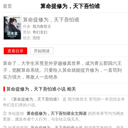
算命提修为，天下吾怕谁
首页
算命提修为，天下吾怕谁
作者:
我为救世主
类别:
奇幻玄幻
状态:
完结
查看目录
开始阅读
算命了，大学生宋昱意外穿越修真世界，成为青云郡国六王
子，觉醒算命系统。只要给人算命就能提升修为，一直苟到
实力强大，将敌人一击绝杀
算命提修为，天下吾怕谁小说 相关
①
《算命提修为，天下吾怕谁》
是 我为救世主 所写的一本完结全本
奇幻玄幻类的小说。
② 本站提供
算命提修为，天下吾怕谁全文阅读
的所有章节均为网友
更新，属发布者个人行为，与全站立场无关。
③ 如果您发现
算命提修为，天下吾怕谁小说
阅读章节有错误，请及