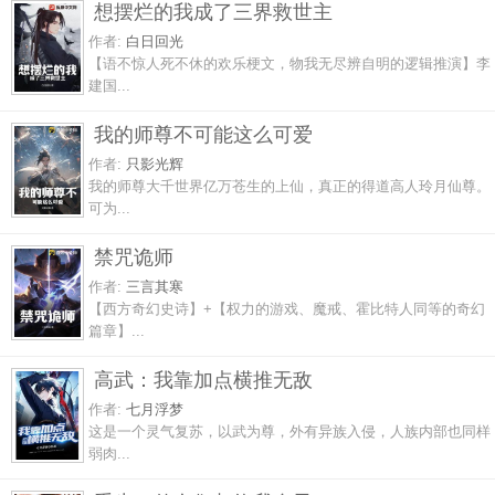
想摆烂的我成了三界救世主
作者:
白日回光
【语不惊人死不休的欢乐梗文，物我无尽辨自明的逻辑推演】李
建国...
我的师尊不可能这么可爱
作者:
只影光辉
我的师尊大千世界亿万苍生的上仙，真正的得道高人玲月仙尊。
可为...
禁咒诡师
作者:
三言其寒
【西方奇幻史诗】+【权力的游戏、魔戒、霍比特人同等的奇幻
篇章】...
高武：我靠加点横推无敌
作者:
七月浮梦
这是一个灵气复苏，以武为尊，外有异族入侵，人族内部也同样
弱肉...