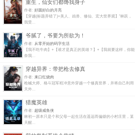
重生，仙女们都馋我身子
作者:
好圆好白的月亮
【穿越(标题弄错了)+美人、凶兽、修仙、宏大世界观】“林跃，
我受...
爷腻了，爷要为所欲为！
作者:
从零开始的码字生活
【我不吃牛肉】+【谁才是真正的英雄？】+【我就要这样，你能
奈我...
穿越异界：带把枪去修真
作者:
来口红烧肉
枪械大师、格斗冠军程冲意外穿越一个修真世界，并将自己利用
天外...
猎魔英雄
作者:
超级咸鱼侠
林初一原本只是个和父母一起生活在遥远而偏僻的小村庄里，某
天醒...