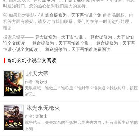
时通知我们。您的热心是对我们最大的支持。
④ 如果您对完结小说
算命提修为，天下吾怕谁全集
的作品版权、内
容等方面有质疑，请及时与我们联系，我们将在第一时间进行处理，
谢谢！
搜索关键字——
算命提修为，天下吾怕谁
、
算命提修为，天下吾怕
谁全文阅读
、
算命提修为，天下吾怕谁全集
、
算命提修为，天下吾
怕谁小说全文阅读
、
算命提修为，天下吾怕谁免费阅读
奇幻玄幻小说全文阅读
封天大帝
作者:
离歌恨
无垠疆域，谁做主？谁称皇？谁封帝？谁执道？我欲封尊，镇压
诸天...
沐光永无枪火
作者:
龙骑士
战争结束，失去双亲的半妖林庶灵失去方向，拥有漫长生命的他
不知...