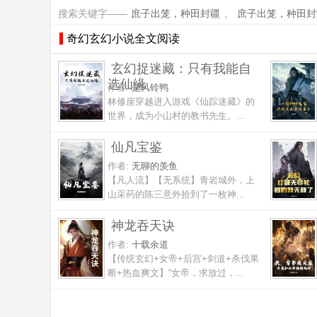
搜索关键字——
庶子出笼，种田封疆
、
庶子出笼，种田封
奇幻玄幻小说全文阅读
玄幻捉迷藏：只有我能自
选仙缘
作者:
是风铃鸭
林修崖穿越进入游戏《仙踪迷藏》的
世界，成为小山村的教书先生。...
仙凡宝鉴
作者:
无聊的羡鱼
【凡人流】【无系统】青岩城外，上
山采药的陈三意外拾到了一枚神...
神龙吞天诀
作者:
十载余道
【传统玄幻+女帝+后宫+剑道+杀伐果
断+热血爽文】“女帝，求放过，...