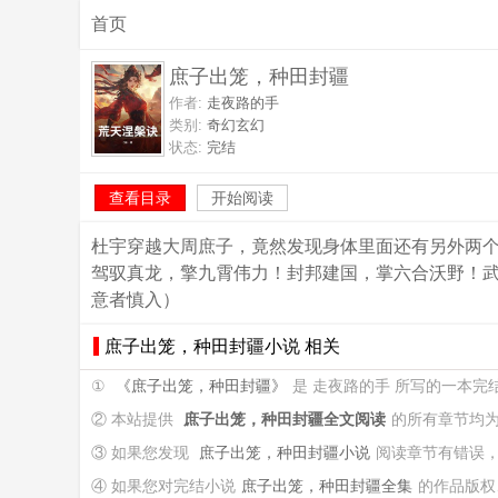
首页
庶子出笼，种田封疆
作者:
走夜路的手
类别:
奇幻玄幻
状态:
完结
查看目录
开始阅读
杜宇穿越大周庶子，竟然发现身体里面还有另外两
驾驭真龙，擎九霄伟力！封邦建国，掌六合沃野！武
意者慎入）
庶子出笼，种田封疆小说 相关
①
《庶子出笼，种田封疆》
是 走夜路的手 所写的一本
② 本站提供
庶子出笼，种田封疆全文阅读
的所有章节均
③ 如果您发现
庶子出笼，种田封疆小说
阅读章节有错误
④ 如果您对完结小说
庶子出笼，种田封疆全集
的作品版权