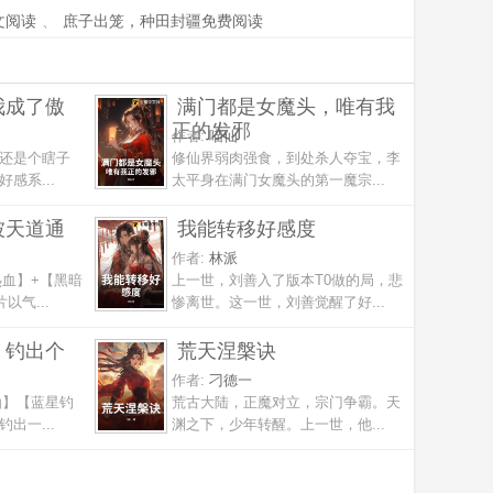
文阅读
、
庶子出笼，种田封疆免费阅读
我成了傲
满门都是女魔头，唯有我
正的发邪
作者:
喵仙
还是个瞎子
修仙界弱肉强食，到处杀人夺宝，李
感系...
太平身在满门女魔头的第一魔宗...
被天道通
我能转移好感度
作者:
林派
热血】+【黑暗
上一世，刘善入了版本T0做的局，悲
以气...
惨离世。这一世，刘善觉醒了好...
，钓出个
荒天涅槃诀
作者:
刁德一
仙】【蓝星钓
荒古大陆，正魔对立，宗门争霸。天
出一...
渊之下，少年转醒。上一世，他...