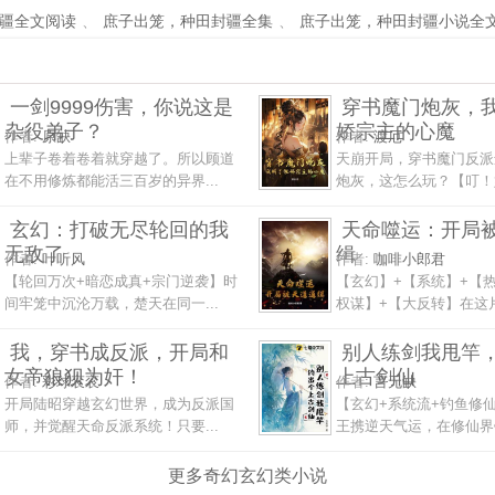
疆全文阅读
、
庶子出笼，种田封疆全集
、
庶子出笼，种田封疆小说全
一剑9999伤害，你说这是
穿书魔门炮灰，
杂役弟子？
娇宗主的心魔
作者:
原缺
作者:
渡厄
上辈子卷着卷着就穿越了。所以顾道
天崩开局，穿书魔门反派
在不用修炼都能活三百岁的异界...
炮灰，这怎么玩？【叮！好
玄幻：打破无尽轮回的我
天命噬运：开局
无敌了
缉
作者:
叶听风
作者:
咖啡小郎君
【轮回万次+暗恋成真+宗门逆袭】时
【玄幻】+【系统】+【
间牢笼中沉沦万载，楚天在同一...
权谋】+【大反转】在这片
我，穿书成反派，开局和
别人练剑我甩竿
女帝狼狈为奸！
上古剑仙
作者:
彩球衮衮
作者:
言无缺
开局陆昭穿越玄幻世界，成为反派国
【玄幻+系统流+钓鱼修
师，并觉醒天命反派系统！只要...
王携逆天气运，在修仙界钓
更多奇幻玄幻类小说