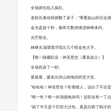
全场师生陷入疯狂。
老校长激动得掀翻了桌子：“厚重如山的压迫感
金光盘旋十秒，最终尽数倒灌进林峰体内。
光芒散去。
林峰头顶缓缓浮现出几个暗金色大字。
【唯一隐藏职业：神圣壁垒（重装战士）】
全场死寂了一秒。
紧接着，爆发出排山倒海的哄堂大笑。
“哈哈哈！神圣壁垒？听着唬人，说白了不还是
“唯一性？唯一的顶级炮灰吗！这职业有一丁点
“搞了半天是个巨型大沙包，真是白瞎了刚才的