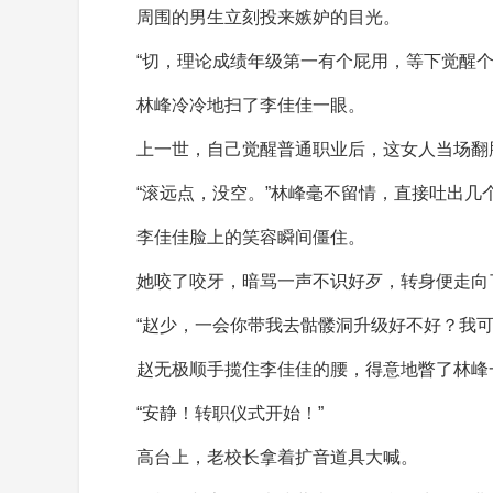
周围的男生立刻投来嫉妒的目光。
“切，理论成绩年级第一有个屁用，等下觉醒个
林峰冷冷地扫了李佳佳一眼。
上一世，自己觉醒普通职业后，这女人当场翻
“滚远点，没空。”林峰毫不留情，直接吐出几
李佳佳脸上的笑容瞬间僵住。
她咬了咬牙，暗骂一声不识好歹，转身便走向
“赵少，一会你带我去骷髅洞升级好不好？我可
赵无极顺手揽住李佳佳的腰，得意地瞥了林峰
“安静！转职仪式开始！”
高台上，老校长拿着扩音道具大喊。