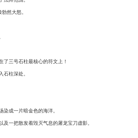
极勃然大怒。
。
在了三号石柱最核心的符文上！
入石柱深处。
场染成一片暗金色的海洋。
以及一把散发着毁灭气息的屠龙宝刀虚影。