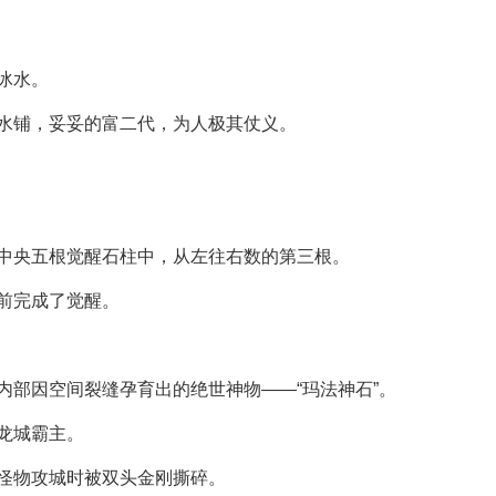
冰水。
水铺，妥妥的富二代，为人极其仗义。
中央五根觉醒石柱中，从左往右数的第三根。
前完成了觉醒。
内部因空间裂缝孕育出的绝世神物——“玛法神石”。
龙城霸主。
怪物攻城时被双头金刚撕碎。