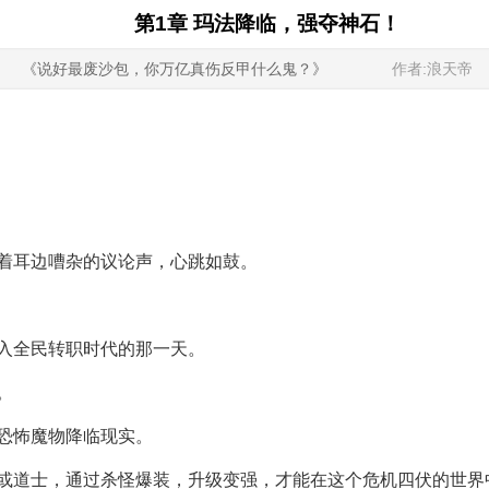
第1章 玛法降临，强夺神石！
《说好最废沙包，你万亿真伤反甲什么鬼？》
作者:浪天帝
着耳边嘈杂的议论声，心跳如鼓。
入全民转职时代的那一天。
。
恐怖魔物降临现实。
或道士，通过杀怪爆装，升级变强，才能在这个危机四伏的世界