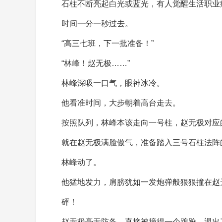
石柱不断亮起白光或蓝光，有人觉醒生活职业
时间一分一秒过去。
“高三七班，下一批准备！”
“林峰！赵无极……”
林峰深吸一口气，眼神冰冷。
他看准时间，大步朝着高台走去。
按照队列，林峰本该走向一号柱，赵无极对应
就在赵无极满脸傲气，准备踏入三号石柱法阵
林峰动了。
他猛地发力，肩膀犹如一发炮弹般狠狠撞在赵
砰！
赵无极毫无防备，直接被撞得一个踉跄，退出