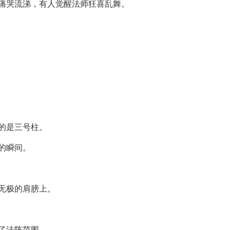
痛哭流涕，有人觉醒法师狂喜乱舞。
的是三号柱。
的瞬间。
无极的肩膀上。
了法阵范围。