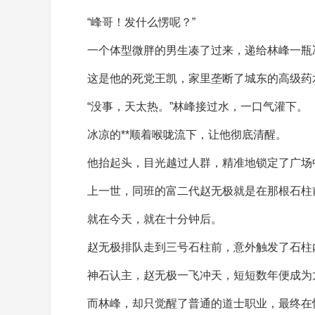
“峰哥！发什么愣呢？”
一个体型微胖的男生凑了过来，递给林峰一瓶
这是他的死党王凯，家里垄断了城东的高级药
“没事，天太热。”林峰接过水，一口气灌下。
冰凉的**顺着喉咙流下，让他彻底清醒。
他抬起头，目光越过人群，精准地锁定了广场
上一世，同班的富二代赵无极就是在那根石柱
就在今天，就在十分钟后。
赵无极排队走到三号石柱前，意外触发了石柱
神石认主，赵无极一飞冲天，短短数年便成为
而林峰，却只觉醒了普通的道士职业，最终在