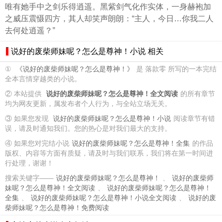
唯有她手中之剑乐得逍遥。黑紫剑气化作实体，一身赫袍加
之威压震慑四方，其人却笑声朗朗：“主人，今日…你我二人
去何处逍遥？”
说好的废柴师妹呢？怎么是尊神！小说 相关
①
《说好的废柴师妹呢？怎么是尊神！》
是 落款零 所写的一本完结
全本言情穿越类的小说。
② 本站提供
说好的废柴师妹呢？怎么是尊神！全文阅读
的所有章节
均为网友更新，属发布者个人行为，与全站立场无关。
③ 如果您发现
说好的废柴师妹呢？怎么是尊神！小说
阅读章节有错
误，请及时通知我们。您的热心是对我们最大的支持。
④ 如果您对完结小说
说好的废柴师妹呢？怎么是尊神！全集
的作品
版权、内容等方面有质疑，请及时与我们联系，我们将在第一时间进
行处理，谢谢！
搜索关键字——
说好的废柴师妹呢？怎么是尊神！
、
说好的废柴师
妹呢？怎么是尊神！全文阅读
、
说好的废柴师妹呢？怎么是尊神！
全集
、
说好的废柴师妹呢？怎么是尊神！小说全文阅读
、
说好的废
柴师妹呢？怎么是尊神！免费阅读