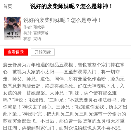
说好的废柴师妹呢？怎么是尊神！
首页
说好的废柴师妹呢？怎么是尊神！
作者:
落款零
类别:
言情穿越
状态:
完结
查看目录
开始阅读
裴云舒身为万年难遇的极品五灵根，曾也被整个宗门捧在掌
心，被视为大家的小太阳——直至苏灵霁入门，将一切夺
走。师父、师兄、道侣、同伴…所有宠爱化作齑粉，凝为无
数恶意刺向裴云舒，终是将她杀死。好在天神魂魄下凡，入
女孩的身，替她涅槃。大师兄：“师妹，认个错有那么难
吗？”神说：“我没错。”二师兄：“不就想要灵石和法器吗，给
你就是！”神失去了耐心。三师兄：“我知道你爱我，所以才出
此下策…”神没听完，把大师兄二师兄三师兄连带一旁偷听的
苏灵霁全部轰飞。不日后，那位曾一度堕落的五灵根天才重
出江湖，跳槽到对家仙门，面对众说纷纭也从来不喜不悲。