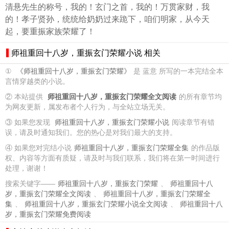
清悬先生的称号，我的！玄门之首，我的！万贯家财，我
的！孝子贤孙，统统给奶奶过来跪下，咱们明家，从今天
起，要重振家族荣耀了！
师祖重回十八岁，重振玄门荣耀小说 相关
①
《师祖重回十八岁，重振玄门荣耀》
是 蓝意 所写的一本完结全本
言情穿越类的小说。
② 本站提供
师祖重回十八岁，重振玄门荣耀全文阅读
的所有章节均
为网友更新，属发布者个人行为，与全站立场无关。
③ 如果您发现
师祖重回十八岁，重振玄门荣耀小说
阅读章节有错
误，请及时通知我们。您的热心是对我们最大的支持。
④ 如果您对完结小说
师祖重回十八岁，重振玄门荣耀全集
的作品版
权、内容等方面有质疑，请及时与我们联系，我们将在第一时间进行
处理，谢谢！
搜索关键字——
师祖重回十八岁，重振玄门荣耀
、
师祖重回十八
岁，重振玄门荣耀全文阅读
、
师祖重回十八岁，重振玄门荣耀全
集
、
师祖重回十八岁，重振玄门荣耀小说全文阅读
、
师祖重回十八
岁，重振玄门荣耀免费阅读