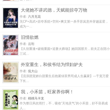
大佬她不讲武德，天赋能掠夺万物
作者:
六月无花
无CP+高武+掠夺系统+空间+爽文第一杀手苏岚意外穿越蓝星，
成为一...
旧情欲燃
作者:
云珩
【久别重逢+破镜重圆+追妻火葬场】她回国那天，前夫正在陪小
三试...
外室重生，和侯爷结为悍妇妒夫
作者:
侃大山
【流浪团宠娇白甜重生后抱紧绿茶男苟成人生赢家】---千宠万爱
下长...
我，小禾苗，旺家养你啊！
作者:
桃桃马卡龙
作为整日风吹雨打，不，吸收“天地灵气”的小禾苗，好不容易成
人...