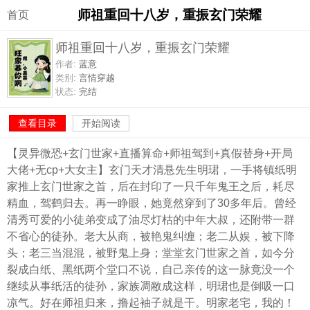
师祖重回十八岁，重振玄门荣耀
首页
师祖重回十八岁，重振玄门荣耀
作者:
蓝意
类别:
言情穿越
状态:
完结
查看目录
开始阅读
【灵异微恐+玄门世家+直播算命+师祖驾到+真假替身+开局
大佬+无cp+大女主】玄门天才清悬先生明珺，一手将镇纸明
家推上玄门世家之首，后在封印了一只千年鬼王之后，耗尽
精血，驾鹤归去。再一睁眼，她竟然穿到了30多年后。曾经
清秀可爱的小徒弟变成了油尽灯枯的中年大叔，还附带一群
不省心的徒孙。老大从商，被艳鬼纠缠；老二从娱，被下降
头；老三当混混，被野鬼上身；堂堂玄门世家之首，如今分
裂成白纸、黑纸两个堂口不说，自己亲传的这一脉竟没一个
继续从事纸活的徒孙，家族凋敝成这样，明珺也是倒吸一口
凉气。好在师祖归来，撸起袖子就是干。明家老宅，我的！