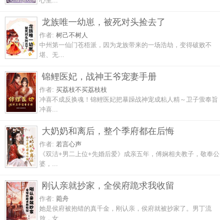
心里...
龙族唯一幼崽，被死对头捡去了
作者:
树己不树人
中州第一仙门苍梧派，因为龙族带来的一场浩劫，变得破败不
堪、无...
锦鲤医妃，战神王爷宠妻手册
作者:
买荔枝不买荔枝枝
冲喜不成反换魂！锦鲤医妃把暴躁战神宠成粘人精～卫子萤奉旨
冲喜...
大奶奶和离后，整个季府都在后悔
作者:
若言心声
《双洁+男二上位+先婚后爱》成亲五年，傅娴相夫教子，敬奉公
婆，...
刚认亲就抄家，全侯府跪求我收留
作者:
菀舟
她是侯府被抱错的真千金，刚认亲，侯府就被抄家了。男丁流
放，女...