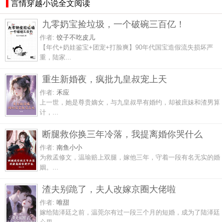
言情穿越小说全文阅读
九零奶宝捡垃圾，一个破碗三百亿！
作者:
饺子不吃皮儿
【年代+奶娃鉴宝+团宠+打脸爽】90年代国宝造假流失损坏严
重，陆家...
重生新婚夜，疯批九皇叔宠上天
作者:
禾应
上一世，她是尊贵嫡女，与九皇叔早有婚约，却被庶妹和渣男算
计，...
断腿救你换三年冷落，我提离婚你哭什么
作者:
南鱼小小
为救孟修文，温瑜赔上双腿，嫁他三年，守着一段有名无实的婚
姻。...
渣夫别跪了，夫人改嫁京圈大佬啦
作者:
唯甜
嫁给陆泽廷之前，温莞尔有过一段三个月的短婚，成为了陆泽廷