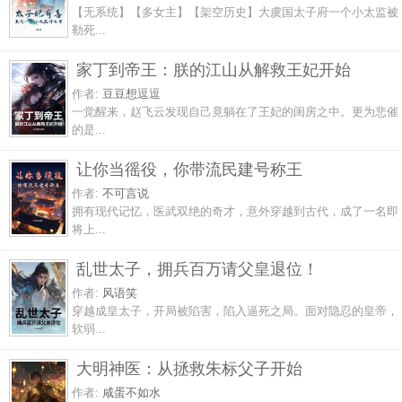
【无系统】【多女主】【架空历史】大虞国太子府一个小太监被
勒死...
家丁到帝王：朕的江山从解救王妃开始
作者:
豆豆想逗逗
一觉醒来，赵飞云发现自己竟躺在了王妃的闺房之中。更为悲催
的是...
让你当徭役，你带流民建号称王
作者:
不可言说
拥有现代记忆，医武双绝的奇才，意外穿越到古代，成了一名即
将上...
乱世太子，拥兵百万请父皇退位！
作者:
风语笑
穿越成皇太子，开局被陷害，陷入逼死之局。面对隐忍的皇帝，
软弱...
大明神医：从拯救朱标父子开始
作者:
咸蛋不如水