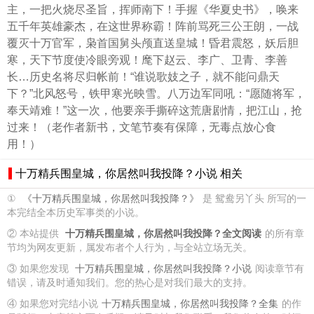
主，一把火烧尽圣旨，挥师南下！手握《华夏史书》，唤来
五千年英雄豪杰，在这世界称霸！阵前骂死三公王朗，一战
覆灭十万官军，枭首国舅头颅直送皇城！昏君震怒，妖后胆
寒，天下节度使冷眼旁观！麾下赵云、李广、卫青、李善
长…历史名将尽归帐前！“谁说歌妓之子，就不能问鼎天
下？”北风怒号，铁甲寒光映雪。八万边军同吼：“愿随将军，
奉天靖难！”这一次，他要亲手撕碎这荒唐剧情，把江山，抢
过来！（老作者新书，文笔节奏有保障，无毒点放心食
用！）
十万精兵围皇城，你居然叫我投降？小说 相关
①
《十万精兵围皇城，你居然叫我投降？》
是 鸳鸯另丫头 所写的一
本完结全本历史军事类的小说。
② 本站提供
十万精兵围皇城，你居然叫我投降？全文阅读
的所有章
节均为网友更新，属发布者个人行为，与全站立场无关。
③ 如果您发现
十万精兵围皇城，你居然叫我投降？小说
阅读章节有
错误，请及时通知我们。您的热心是对我们最大的支持。
④ 如果您对完结小说
十万精兵围皇城，你居然叫我投降？全集
的作