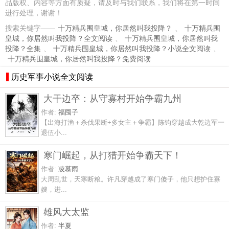
品版权、内容等方面有质疑，请及时与我们联系，我们将在第一时间
进行处理，谢谢！
搜索关键字——
十万精兵围皇城，你居然叫我投降？
、
十万精兵围
皇城，你居然叫我投降？全文阅读
、
十万精兵围皇城，你居然叫我
投降？全集
、
十万精兵围皇城，你居然叫我投降？小说全文阅读
、
十万精兵围皇城，你居然叫我投降？免费阅读
历史军事小说全文阅读
大干边卒：从守寡村开始争霸九州
作者:
福囤子
【出海打渔＋杀伐果断+多女主＋争霸】陈钧穿越成大乾边军一
退伍小...
寒门崛起，从打猎开始争霸天下！
作者:
凌慕雨
大周乱世，天寒断粮。许凡穿越成了寒门傻子，他只想护住寡
嫂，进...
雄风大太监
作者:
半夏