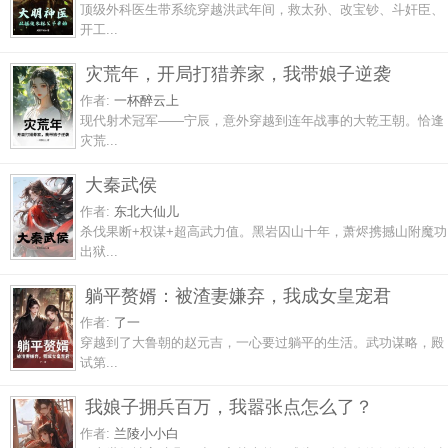
顶级外科医生带系统穿越洪武年间，救太孙、改宝钞、斗奸臣、
开工...
灾荒年，开局打猎养家，我带娘子逆袭
作者:
一杯醉云上
现代射术冠军——宁辰，意外穿越到连年战事的大乾王朝。恰逢
灾荒...
大秦武侯
作者:
东北大仙儿
杀伐果断+权谋+超高武力值。黑岩囚山十年，萧烬携撼山附魔功
出狱...
躺平赘婿：被渣妻嫌弃，我成女皇宠君
作者:
了一
穿越到了大鲁朝的赵元吉，一心要过躺平的生活。武功谋略，殿
试第...
我娘子拥兵百万，我嚣张点怎么了？
作者:
兰陵小小白