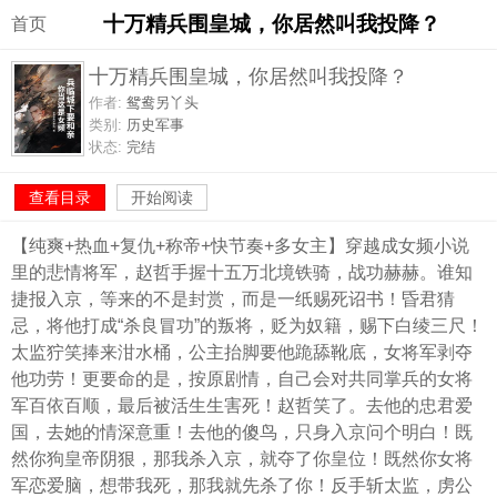
十万精兵围皇城，你居然叫我投降？
首页
十万精兵围皇城，你居然叫我投降？
作者:
鸳鸯另丫头
类别:
历史军事
状态:
完结
查看目录
开始阅读
【纯爽+热血+复仇+称帝+快节奏+多女主】穿越成女频小说
里的悲情将军，赵哲手握十五万北境铁骑，战功赫赫。谁知
捷报入京，等来的不是封赏，而是一纸赐死诏书！昏君猜
忌，将他打成“杀良冒功”的叛将，贬为奴籍，赐下白绫三尺！
太监狞笑捧来泔水桶，公主抬脚要他跪舔靴底，女将军剥夺
他功劳！更要命的是，按原剧情，自己会对共同掌兵的女将
军百依百顺，最后被活生生害死！赵哲笑了。去他的忠君爱
国，去她的情深意重！去他的傻鸟，只身入京问个明白！既
然你狗皇帝阴狠，那我杀入京，就夺了你皇位！既然你女将
军恋爱脑，想带我死，那我就先杀了你！反手斩太监，虏公