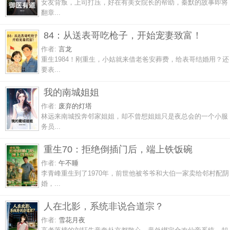
女友背叛，上司打压，好在有美女院长的帮助，秦默的故事即将
翻章...
84：从送表哥吃枪子，开始宠妻致富！
作者:
言龙
重生1984！刚重生，小姑就来借老爸安葬费，给表哥结婚用？还
要表...
我的南城姐姐
作者:
废弃的灯塔
林远来南城投奔邻家姐姐，却不曾想姐姐只是夜总会的一个小服
务员...
重生70：拒绝倒插门后，端上铁饭碗
作者:
午不睡
李青峰重生到了1970年，前世他被爷爷和大伯一家卖给邻村配阴
婚，...
人在北影，系统非说合道宗？
作者:
雪花月夜