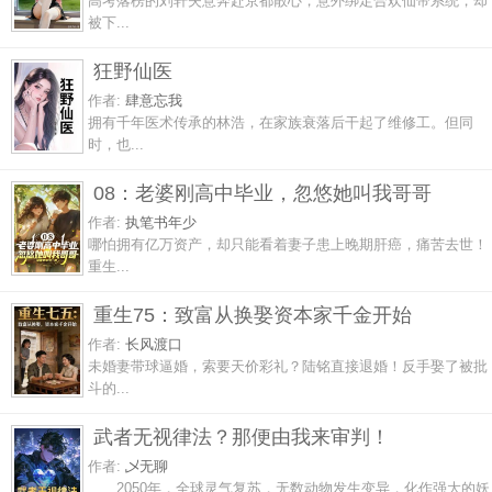
高考落榜的刘轩失意奔赴京都散心，意外绑定合欢仙帝系统，却
被下...
狂野仙医
作者:
肆意忘我
拥有千年医术传承的林浩，在家族衰落后干起了维修工。但同
时，也...
08：老婆刚高中毕业，忽悠她叫我哥哥
作者:
执笔书年少
哪怕拥有亿万资产，却只能看着妻子患上晚期肝癌，痛苦去世！
重生...
重生75：致富从换娶资本家千金开始
作者:
长风渡口
未婚妻带球逼婚，索要天价彩礼？陆铭直接退婚！反手娶了被批
斗的...
武者无视律法？那便由我来审判！
作者:
乄无聊
2050年，全球灵气复苏，无数动物发生变异，化作强大的妖