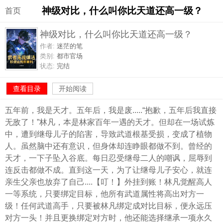
神级对比，什么叫你比天道还高一级？
首页
神级对比，什么叫你比天道还高一级？
作者:
迷茫的笔
类别:
都市官场
状态:
完结
查看目录
开始阅读
五年前，我是天才。五年后，我是废.....“抱歉，五年后我直接
无敌了！”林凡，本是林家百年一遇的天才。但却在一场试炼
中，遭到继母儿子的陷害，导致武道根基受损，变成了植物
人。虽然脑中还有意识，但身体却连睁眼都做不到。曾经的
天才，一下子坠入谷底。每日忍受继母二人的嘲讽，屈辱到
连反击都做不成。直到这一天，为了让继母儿子安心，就连
亲生父亲也放弃了自己....【叮！】外挂到账！林凡觉醒高人
一等系统，只要绑定目标，他所有武道属性将高出对方一
级！任何武道高手，只要被林凡绑定成对比目标，便永远压
对方一头！并且更换绑定对方时，他还能选择继承一项永久