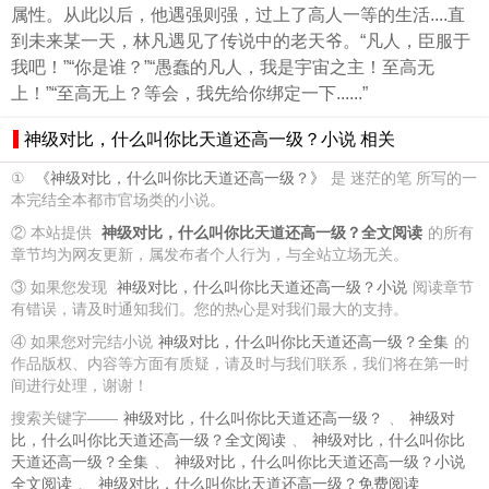
属性。从此以后，他遇强则强，过上了高人一等的生活....直
到未来某一天，林凡遇见了传说中的老天爷。“凡人，臣服于
我吧！”“你是谁？”“愚蠢的凡人，我是宇宙之主！至高无
上！”“至高无上？等会，我先给你绑定一下......”
神级对比，什么叫你比天道还高一级？小说 相关
①
《神级对比，什么叫你比天道还高一级？》
是 迷茫的笔 所写的一
本完结全本都市官场类的小说。
② 本站提供
神级对比，什么叫你比天道还高一级？全文阅读
的所有
章节均为网友更新，属发布者个人行为，与全站立场无关。
③ 如果您发现
神级对比，什么叫你比天道还高一级？小说
阅读章节
有错误，请及时通知我们。您的热心是对我们最大的支持。
④ 如果您对完结小说
神级对比，什么叫你比天道还高一级？全集
的
作品版权、内容等方面有质疑，请及时与我们联系，我们将在第一时
间进行处理，谢谢！
搜索关键字——
神级对比，什么叫你比天道还高一级？
、
神级对
比，什么叫你比天道还高一级？全文阅读
、
神级对比，什么叫你比
天道还高一级？全集
、
神级对比，什么叫你比天道还高一级？小说
全文阅读
、
神级对比，什么叫你比天道还高一级？免费阅读