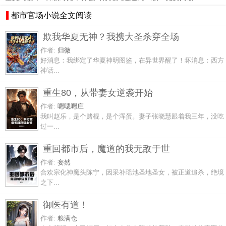
都市官场小说全文阅读
欺我华夏无神？我携大圣杀穿全场
作者:
归微
好消息：我绑定了华夏神明图鉴，在异世界醒了！坏消息：西方
神话...
重生80，从带妻女逆袭开始
作者:
嗯嗯嗯庄
我叫赵乐，是个赌棍，是个浑蛋。妻子张晓慧跟着我三年，没吃
过一...
重回都市后，魔道的我无敌于世
作者:
妄然
合欢宗化神魔头陈宁，因采补瑶池圣地圣女，被正道追杀，绝境
之下...
御医有道！
作者:
粮满仓