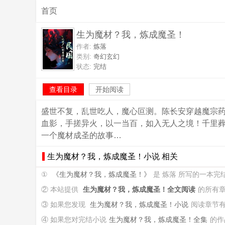
首页
生为魔材？我，炼成魔圣！
作者:
炼落
类别:
奇幻玄幻
状态:
完结
查看目录
开始阅读
盛世不复，乱世吃人，魔心叵测。陈长安穿越魔宗药
血影，手搓异火，以一当百，如入无人之境！千里葬
一个魔材成圣的故事…
生为魔材？我，炼成魔圣！小说 相关
①
《生为魔材？我，炼成魔圣！》
是 炼落 所写的一本
② 本站提供
生为魔材？我，炼成魔圣！全文阅读
的所有
③ 如果您发现
生为魔材？我，炼成魔圣！小说
阅读章节
④ 如果您对完结小说
生为魔材？我，炼成魔圣！全集
的作