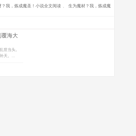
材？我，炼成魔圣！小说全文阅读
、
生为魔材？我，炼成魔
到覆海大
乱世当头。
天。...