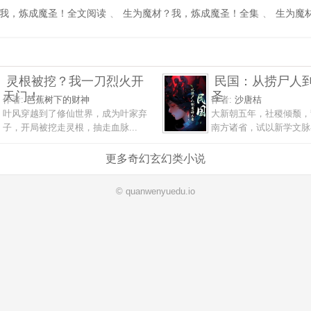
我，炼成魔圣！全文阅读
、
生为魔材？我，炼成魔圣！全集
、
生为魔
灵根被挖？我一刀烈火开
民国：从捞尸人
天门！
圣
作者:
芭蕉树下的财神
作者:
沙唐桔
叶风穿越到了修仙世界，成为叶家弃
大新朝五年，社稷倾颓，
子，开局被挖走灵根，抽走血脉...
南方诸省，试以新学文脉补
更多奇幻玄幻类小说
© quanwenyuedu.io