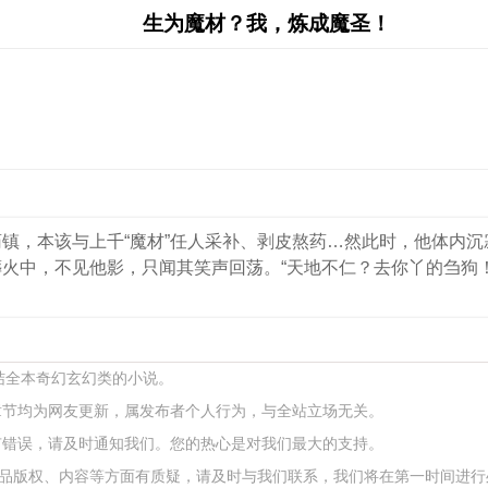
生为魔材？我，炼成魔圣！
镇，本该与上千“魔材”任人采补、剥皮熬药…然此时，他体内
火中，不见他影，只闻其笑声回荡。“天地不仁？去你丫的刍狗！
完结全本奇幻玄幻类的小说。
章节均为网友更新，属发布者个人行为，与全站立场无关。
有错误，请及时通知我们。您的热心是对我们最大的支持。
品版权、内容等方面有质疑，请及时与我们联系，我们将在第一时间进行