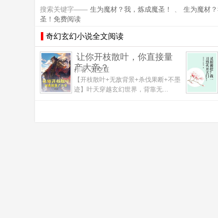
搜索关键字——
生为魔材？我，炼成魔圣！
、
生为魔材？
圣！免费阅读
奇幻玄幻小说全文阅读
让你开枝散叶，你直接量
产大帝？
作者:
太空豆
【开枝散叶+无敌背景+杀伐果断+不墨
迹】叶天穿越玄幻世界，背靠无...