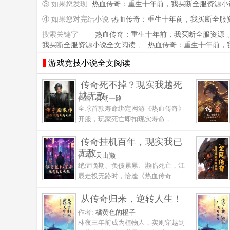
③ 如果您发现
热血传奇：重生十年前，我买断全服资源小
④ 如果您对完结小说
热血传奇：重生十年前，我买断全服
搜索关键字——
热血传奇：重生十年前，我买断全服资源
我买断全服资源小说全文阅读
、
热血传奇：重生十年前，
游戏竞技小说全文阅读
传奇死不掉？现实我越死
越无敌
作者:
天朝一路
全球首款寿命绑定网游《热血传奇》
开服，玩家死亡即扣现实寿命，...
传奇挂机百年，现实我已
无敌
作者:
天山巅
绝症晚期、负债累累、濒临死亡，江
辰走投无路时，恰逢《热血传奇...
从传奇归来，逆转人生！
作者:
橘黄色的橙子
林夜三年前成为植物人，实则穿越到