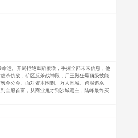
惨命运。开局拒绝重蹈覆辙，手握全部未来信息，他
村虐杀仇敌，矿区反杀战神殿，尸王殿狂爆顶级技能
打氪金公会。面对资本围剿、万人围城、跨服追杀、
人到全服首富，从商业鬼才到沙城霸主，陆峰最终买