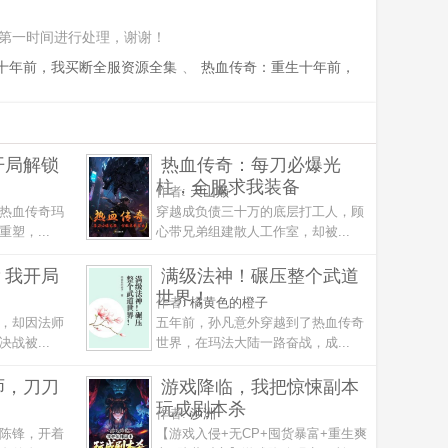
第一时间进行处理，谢谢！
十年前，我买断全服资源全集
、
热血传奇：重生十年前，
开局解锁
热血传奇：每刀必爆光
柱，全服求我装备
作者:
天山巅
热血传奇玛
穿越成负债三十万的底层打工人，顾
塑，...
心带兄弟组建散人工作室，却被...
？我开局
满级法神！碾压整个武道
世界！
作者:
橘黄色的橙子
，却因法师
五年前，孙凡意外穿越到了热血传奇
战被...
世界，在玛法大陆一路奋战，成...
师，刀刀
游戏降临，我把惊悚副本
玩成剧本杀
作者:
沙洲
陈锋，开着
【游戏入侵+无CP+囤货暴富+重生爽