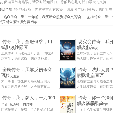
说
阅读章节有错误，请及时通知我们。您的热心是对我们最大的支持。
资源全集
的作品版权、内容等方面有质疑，请及时与我们联系，我们将在
、
热血传奇：重生十年前，我买断全服资源全文阅读
、
热血传奇：重生
我买断全服资源免费阅读
传奇：我，全服倒爷，用
现实变传奇，我
钱砸垮沙巴克
烈火剑法
作者:
天朝一路
作者:
三月烽火
全息传奇《玛法商途》开服，周航穿
全球灾变，现实世界化为
越重生，觉醒SSS 级商道神眼，...
法大陆，怪物横行、规则重
全民传奇：我靠反伤杀穿
传奇：法师太脆
万族
天赋叠血百万
作者:
天山巅
作者:
天山巅
末日降临，热血传奇系统绑定现实，
江辰前世是传奇顶级法师
万族异兽席卷全球，人类唯有转...
天生脆皮短板，在沙巴克决
传奇：我，废人，一刀999
传奇：你一个法
烈火还带狗？
作者:
芭蕉树下的财神
作者:
芭蕉树下的财神
陈牧穿越了，穿成一个丹田破碎的废
干了十八年公交车司机的