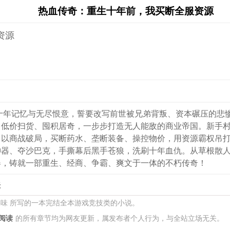
热血传奇：重生十年前，我买断全服资源
资源
着十年记忆与无尽恨意，誓要改写前世被兄弟背叛、资本碾压的悲
，低价扫货、囤积居奇，一步步打造无人能敌的商业帝国。新手
，以商战破局，买断药水、垄断装备、操控物价，用资源霸权吊
神器、夺沙巴克，手撕幕后黑手苍狼，洗刷十年血仇。从草根散
春，铸就一部重生、经商、争霸、爽文于一体的不朽传奇！
关
美味 所写的一本完结全本游戏竞技类的小说。
阅读
的所有章节均为网友更新，属发布者个人行为，与全站立场无关。