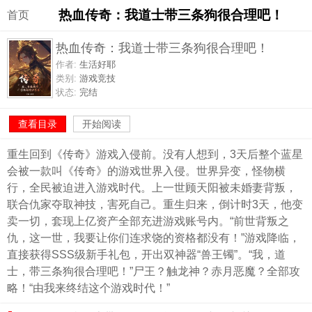
热血传奇：我道士带三条狗很合理吧！
首页
热血传奇：我道士带三条狗很合理吧！
作者:
生活好耶
类别:
游戏竞技
状态:
完结
查看目录
开始阅读
重生回到《传奇》游戏入侵前。没有人想到，3天后整个蓝星
会被一款叫《传奇》的游戏世界入侵。世界异变，怪物横
行，全民被迫进入游戏时代。上一世顾天阳被未婚妻背叛，
联合仇家夺取神技，害死自己。重生归来，倒计时3天，他变
卖一切，套现上亿资产全部充进游戏账号内。“前世背叛之
仇，这一世，我要让你们连求饶的资格都没有！”游戏降临，
直接获得SSS级新手礼包，开出双神器“兽王镯”。“我，道
士，带三条狗很合理吧！”尸王？触龙神？赤月恶魔？全部攻
略！“由我来终结这个游戏时代！”