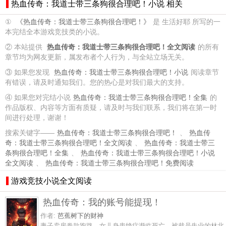
热血传奇：我道士带三条狗很合理吧！小说 相关
①
《热血传奇：我道士带三条狗很合理吧！》
是 生活好耶 所写的一
本完结全本游戏竞技类的小说。
② 本站提供
热血传奇：我道士带三条狗很合理吧！全文阅读
的所有
章节均为网友更新，属发布者个人行为，与全站立场无关。
③ 如果您发现
热血传奇：我道士带三条狗很合理吧！小说
阅读章节
有错误，请及时通知我们。您的热心是对我们最大的支持。
④ 如果您对完结小说
热血传奇：我道士带三条狗很合理吧！全集
的
作品版权、内容等方面有质疑，请及时与我们联系，我们将在第一时
间进行处理，谢谢！
搜索关键字——
热血传奇：我道士带三条狗很合理吧！
、
热血传
奇：我道士带三条狗很合理吧！全文阅读
、
热血传奇：我道士带三
条狗很合理吧！全集
、
热血传奇：我道士带三条狗很合理吧！小说
全文阅读
、
热血传奇：我道士带三条狗很合理吧！免费阅读
游戏竞技小说全文阅读
热血传奇：我的账号能提现！
作者:
芭蕉树下的财神
妻子卖房卷款跑路，女儿身患绝症濒临死亡，被裁员失业的林北