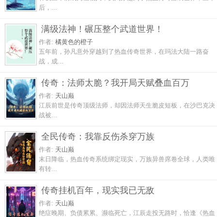
后，...
满级法神！碾压整个武道世界！
作者:
橘黄色的橙子
五年前，孙凡意外穿越到了热血传奇世界，在玛法大陆一路奋
战，成...
传奇：法师太脆？我开局天赋叠血百万
作者:
天山巅
江辰前世是传奇顶级法师，却因法师天生脆皮短板，在沙巴克决
战被...
全民传奇：我靠反伤杀穿万族
作者:
天山巅
末日降临，热血传奇系统绑定现实，万族异兽席卷全球，人类唯
有转...
传奇挂机百年，现实我已无敌
作者:
天山巅
绝症晚期、负债累累、濒临死亡，江辰走投无路时，恰逢《热血