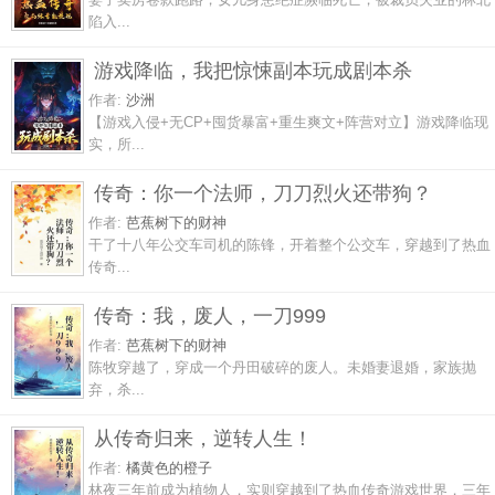
陷入...
游戏降临，我把惊悚副本玩成剧本杀
作者:
沙洲
【游戏入侵+无CP+囤货暴富+重生爽文+阵营对立】游戏降临现
实，所...
传奇：你一个法师，刀刀烈火还带狗？
作者:
芭蕉树下的财神
干了十八年公交车司机的陈锋，开着整个公交车，穿越到了热血
传奇...
传奇：我，废人，一刀999
作者:
芭蕉树下的财神
陈牧穿越了，穿成一个丹田破碎的废人。未婚妻退婚，家族抛
弃，杀...
从传奇归来，逆转人生！
作者:
橘黄色的橙子
林夜三年前成为植物人，实则穿越到了热血传奇游戏世界，三年