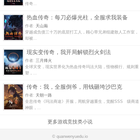
传奇...
热血传奇：每刀必爆光柱，全服求我装备
作者:
天山巅
穿越成负债三十万的底层打工人，顾心带兄弟组建散人工作室，
却被...
现实变传奇，我开局解锁烈火剑法
作者:
三月烽火
全球灾变，现实世界化为热血传奇玛法大陆，怪物横行、规则重
塑，...
传奇：我，全服倒爷，用钱砸垮沙巴克
作者:
天朝一路
全息传奇《玛法商途》开服，周航穿越重生，觉醒SSS 级商道
神眼，...
更多游戏竞技类小说
© quanwenyuedu.io