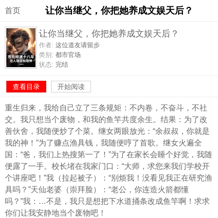
让你当继父，你把她养成文娱天后？
首页
让你当继父，你把她养成文娱天后？
作者:
这位道友请留步
类别:
都市官场
状态:
完结
查看目录
开始阅读
重生归来，我给自己立了三条规矩：不内卷，不奋斗，不社
交。我只想当个废物，和我的鱼竿共度余生。结果：为了改
善伙舍，我随便炒了个菜。继女两眼放光：“余叔叔，你就是
我的神！”为了赚点渔具钱，我随便哼了首歌。继女火遍全
国：“爸，我们上热搜第一了！”为了在家长会睡个好觉，我随
便露了一手。校长堵在我家门口：“大师，求您来我们学校开
个讲座吧！”我（拉起被子）：“别烦我！没看见我正在研究渔
具吗？”天仙老婆（崇拜脸）：“老公，你连造火箭都懂
吗？”我：…不是，我只是想把下水道捅条改成鱼竿啊！求求
你们让我安静地当个废物吧！