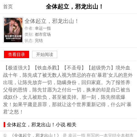
全体起立，邪龙出山！
首页
全体起立，邪龙出山！
作者:
幸运一指
类别:
都市官场
状态:
完结
查看目录
开始阅读
【极道强大】【铁血杀戮】【不圣母】【超级势力】境外血
战十年，陈先成了被无数人视为禁忌的存在‘暴君’女儿的意外
出现，让陈先放弃一切，隐瞒身份，回归家庭。为了报答养
父母的恩情，陈先甘愿为之付出一切，换来的却是自己被当
成奴仆，女儿被欺负，甚至被卖掉。那一刻，陈先彻底爆
发！如果平庸是原罪，那就让这个世界重新记得，什么叫‘暴
君’之怒！
全体起立，邪龙出山！小说 相关
①
《全体起立，邪龙出山！》
是 幸运一指 所写的一本完结全本都市