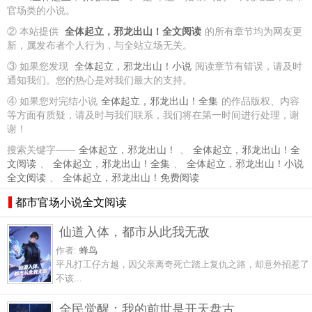
官场类的小说。
② 本站提供
全体起立，邪龙出山！全文阅读
的所有章节均为网友更
新，属发布者个人行为，与全站立场无关。
③ 如果您发现
全体起立，邪龙出山！小说
阅读章节有错误，请及时
通知我们。您的热心是对我们最大的支持。
④ 如果您对完结小说
全体起立，邪龙出山！全集
的作品版权、内容
等方面有质疑，请及时与我们联系，我们将在第一时间进行处理，谢
谢！
搜索关键字——
全体起立，邪龙出山！
、
全体起立，邪龙出山！全
文阅读
、
全体起立，邪龙出山！全集
、
全体起立，邪龙出山！小说
全文阅读
、
全体起立，邪龙出山！免费阅读
都市官场小说全文阅读
仙道入体，都市从此我无敌
作者:
蜂鸟
平凡打工仔方越，因父亲离奇死亡踏上复仇之路，却意外招惹了
不该...
全民觉醒：我的前世是开天盘古