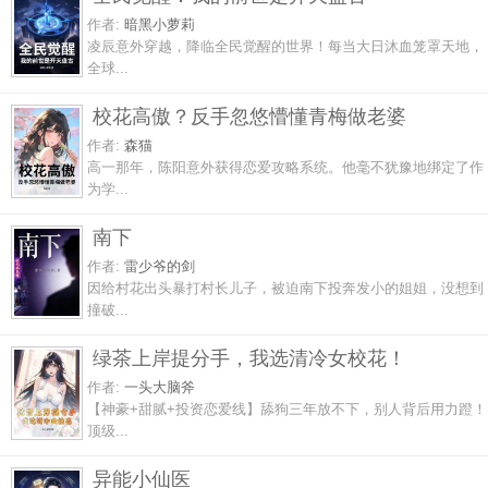
作者:
暗黑小萝莉
凌辰意外穿越，降临全民觉醒的世界！每当大日沐血笼罩天地，
全球...
校花高傲？反手忽悠懵懂青梅做老婆
作者:
森猫
高一那年，陈阳意外获得恋爱攻略系统。他毫不犹豫地绑定了作
为学...
南下
作者:
雷少爷的剑
因给村花出头暴打村长儿子，被迫南下投奔发小的姐姐，没想到
撞破...
绿茶上岸提分手，我选清冷女校花！
作者:
一头大脑斧
【神豪+甜腻+投资恋爱线】舔狗三年放不下，别人背后用力蹬！
顶级...
异能小仙医