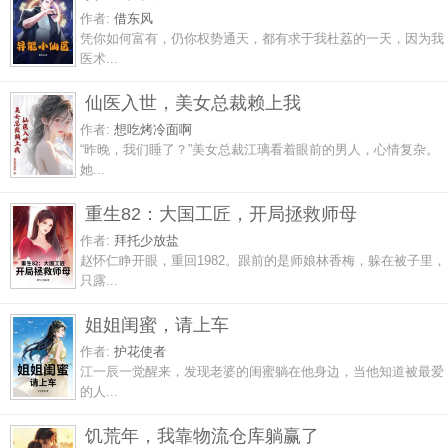
作者:
借东风
凭你如何富有，仍你权势通天，都有求于我杜荔的一天，因为我
医术...
仙医入世，美女总裁赖上我
作者:
想吃烤冷面啊
“昨晚，我们睡了？”美女总裁江璃看着眼前的男人，心情复杂。
她...
重生82：大国工匠，开局拯救师母
作者:
拜托少放盐
赵怀仁睁开眼，重回1982。跟前的是师娘林香梅，躲在被子里，
只露...
姐姐闺蜜，请上车
作者:
护花使者
江一辰一觉醒来，发现老婆的闺蜜躺在他身边，当他知道被最爱
的人...
饥荒年，我靠物流仓库躺赢了