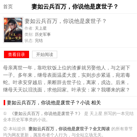
妻如云兵百万，你说他是废世子？
首页
妻如云兵百万，你说他是废世子？
作者:
天上星
类别:
历史军事
状态:
完结
查看目录
开始阅读
母亲离世一年，靠吃软饭上位的渣爹就另娶他人，与之诞下
一子。多年来，继母表面温柔大度，实则步步紧逼，宛若毒
蛇。叶承安穿越后，果断辞去世子位，离家，戍边。后来，
继母天天以泪洗面，求他回家。叶承安：家？我哪来的家？
妻如云兵百万，你说他是废世子？小说 相关
①
《妻如云兵百万，你说他是废世子？》
是 天上星 所写的一本完结
全本历史军事类的小说。
② 本站提供
妻如云兵百万，你说他是废世子？全文阅读
的所有章节
均为网友更新，属发布者个人行为，与全站立场无关。