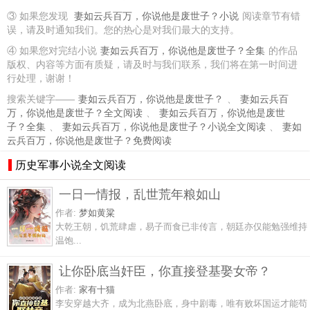
③ 如果您发现
妻如云兵百万，你说他是废世子？小说
阅读章节有错
误，请及时通知我们。您的热心是对我们最大的支持。
④ 如果您对完结小说
妻如云兵百万，你说他是废世子？全集
的作品
版权、内容等方面有质疑，请及时与我们联系，我们将在第一时间进
行处理，谢谢！
搜索关键字——
妻如云兵百万，你说他是废世子？
、
妻如云兵百
万，你说他是废世子？全文阅读
、
妻如云兵百万，你说他是废世
子？全集
、
妻如云兵百万，你说他是废世子？小说全文阅读
、
妻如
云兵百万，你说他是废世子？免费阅读
历史军事小说全文阅读
一日一情报，乱世荒年粮如山
作者:
梦如黄粱
大乾王朝，饥荒肆虐，易子而食已非传言，朝廷亦仅能勉强维持
温饱...
让你卧底当奸臣，你直接登基娶女帝？
作者:
家有十猫
李安穿越大齐，成为北燕卧底，身中剧毒，唯有败坏国运才能苟