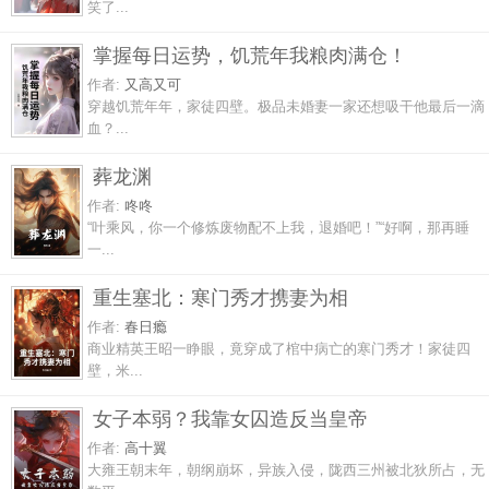
笑了...
掌握每日运势，饥荒年我粮肉满仓！
作者:
又高又可
穿越饥荒年年，家徒四壁。极品未婚妻一家还想吸干他最后一滴
血？...
葬龙渊
作者:
咚咚
“叶乘风，你一个修炼废物配不上我，退婚吧！”“好啊，那再睡
一...
重生塞北：寒门秀才携妻为相
作者:
春日瘾
商业精英王昭一睁眼，竟穿成了棺中病亡的寒门秀才！家徒四
壁，米...
女子本弱？我靠女囚造反当皇帝
作者:
高十翼
大雍王朝末年，朝纲崩坏，异族入侵，陇西三州被北狄所占，无