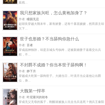
延残...
我只想家族兴旺，怎么黄袍加身了？
作者:
瞳园无忌
赵胡良穿越大隋末年，家有娇妻，还有个寡居嫂嫂，然而原主却
欠下...
世子也形婚？不当舔狗你急什么
作者:
言者
穿成战神独孙，却是京城头号纨绔，还被新婚妻子逼着交出兵
权，不...
不封爵不成婚？你当本世子舔狗啊！
作者:
静下月
穿越成大乾第一舔狗世子。大婚当日，叶清月当众逼他让出爵
位，身...
大魏第一悍卒
作者:
叶尼塞河的初冬
穿成无父无母的孤子，刚醒就被族人坑去当兵送死？佣兵王秦阳