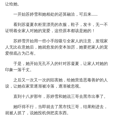
让给她。
一开始苏婷雪和她相处的还算融洽，可后来......
看到苏凝夏衣柜里漂亮的衣服，鞋子，发卡，无一不
证明着全家人对她的宠爱，这些原本都该是她的！
苏婷雪开始用一些小手段吸引全家人的注意，发现家
人无比在意她后，她就愈发的变本加厉，她要把家人的宠
爱彻底占为己有。
于是，她开始无孔不入的针对苏凝夏，让家人对她的
印象一落千丈。
之后又一次又一次的陷害她，给她营造恶毒善妒的人
设，让她在家里逐渐被冷落，逐渐被忽视。
直到十八岁那年，苏婷雪和她说三哥去黑市出事了。
她吓得不行，当即就去了黑市找三哥，结果刚进去，
就被人抓了，说她投机倒把卖东西。