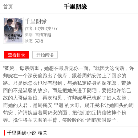
千里阴缘
首页
千里阴缘
作者:
巴拉巴拉777
类别:
言情穿越
状态:
完结
查看目录
开始阅读
“卿婉，母亲病重，她想在最后见你一面。”就因为这句话，许
卿婉在一个深夜偷跑出了侯府，跟着周鹤安踏上了回乡的
路。只是她怎么也没有想到，与她私定终身的探花郎，带她
回的不是温馨的故乡。而是把她关进了阴宅，要把她许给已
故的大哥做新娘。再次相见，许卿婉早已梳起了妇人发簪，
而她的夫君，是周鹤安‘早逝’的大哥。踢开哭求让她回头的周
鹤安，许清婉当着周鹤安的面，把他们的定情信物摔个粉
碎。挽住将军夫君的手臂，笑吟吟的让周鹤安叫嫂子。
千里阴缘小说 相关