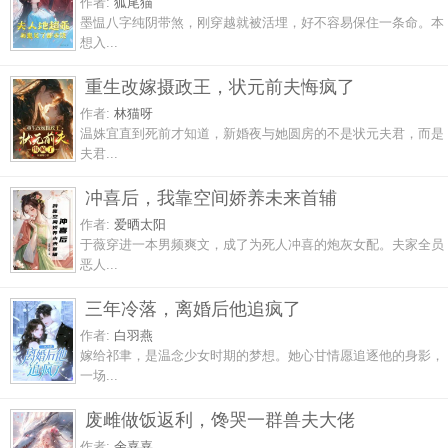
作者:
狐尾猫
墨愠八字纯阴带煞，刚穿越就被活埋，好不容易保住一条命。本
想入...
重生改嫁摄政王，状元前夫悔疯了
作者:
林猫呀
温姝宜直到死前才知道，新婚夜与她圆房的不是状元夫君，而是
夫君...
冲喜后，我靠空间娇养未来首辅
作者:
爱晒太阳
于薇穿进一本男频爽文，成了为死人冲喜的炮灰女配。夫家全员
恶人...
三年冷落，离婚后他追疯了
作者:
白羽燕
嫁给祁聿，是温念少女时期的梦想。她心甘情愿追逐他的身影，
一场...
废雌做饭返利，馋哭一群兽夫大佬
作者:
余嘉嘉