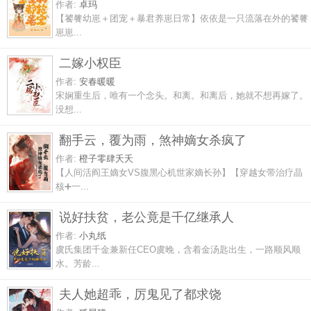
作者:
卓玛
【饕餮幼崽＋团宠＋暴君养崽日常】依依是一只流落在外的饕餮
崽崽...
二嫁小权臣
作者:
安春暖暖
宋娴重生后，唯有一个念头。和离。和离后，她就不想再嫁了。
没想...
翻手云，覆为雨，煞神嫡女杀疯了
作者:
橙子零肆夭夭
【人间活阎王嫡女VS腹黑心机世家嫡长孙】【穿越女带治疗晶
核➕一...
说好扶贫，老公竟是千亿继承人
作者:
小丸纸
虞氏集团千金兼新任CEO虞晚，含着金汤匙出生，一路顺风顺
水。芳龄...
夫人她超乖，厉鬼见了都求饶