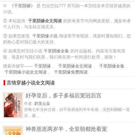
①
《千里阴缘》
是 巴拉巴拉777 所写的一本完结全本言情穿越类的
小说。
② 本站提供
千里阴缘全文阅读
的所有章节均为网友更新，属发布者
个人行为，与全站立场无关。
③ 如果您发现
千里阴缘小说
阅读章节有错误，请及时通知我们。您
的热心是对我们最大的支持。
④ 如果您对完结小说
千里阴缘全集
的作品版权、内容等方面有质
疑，请及时与我们联系，我们将在第一时间进行处理，谢谢！
搜索关键字——
千里阴缘
、
千里阴缘全文阅读
、
千里阴缘全集
、
千里阴缘小说全文阅读
、
千里阴缘免费阅读
言情穿越小说全文阅读
好孕皇后，多子多福后宠冠后宫
作者:
奶芙云朵
苏晚七年没休过假，好不容易熬到半年长假，没想到睡醒一觉
后，被...
神兽崽崽两岁半，全皇朝都抢着宠