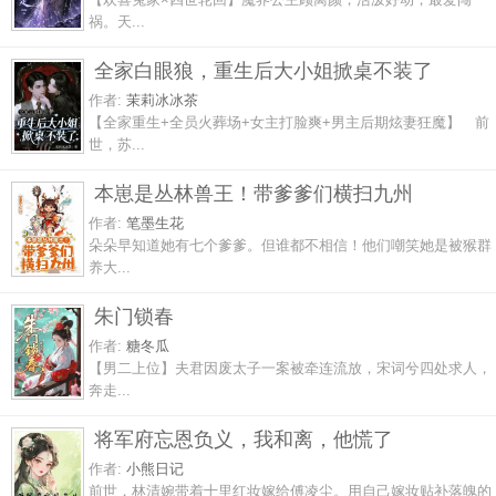
祸。天...
全家白眼狼，重生后大小姐掀桌不装了
作者:
茉莉冰冰茶
【全家重生+全员火葬场+女主打脸爽+男主后期炫妻狂魔】 前
世，苏...
本崽是丛林兽王！带爹爹们横扫九州
作者:
笔墨生花
朵朵早知道她有七个爹爹。但谁都不相信！他们嘲笑她是被猴群
养大...
朱门锁春
作者:
糖冬瓜
【男二上位】夫君因废太子一案被牵连流放，宋词兮四处求人，
奔走...
将军府忘恩负义，我和离，他慌了
作者:
小熊日记
前世，林清婉带着十里红妆嫁给傅凌尘。用自己嫁妆贴补落魄的