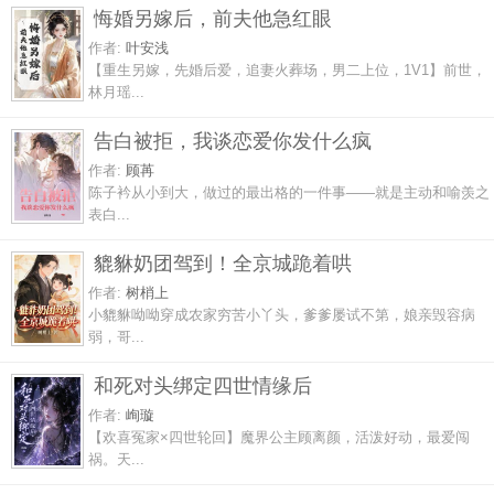
悔婚另嫁后，前夫他急红眼
作者:
叶安浅
【重生另嫁，先婚后爱，追妻火葬场，男二上位，1V1】前世，
林月瑶...
告白被拒，我谈恋爱你发什么疯
作者:
顾苒
陈子衿从小到大，做过的最出格的一件事——就是主动和喻羡之
表白...
貔貅奶团驾到！全京城跪着哄
作者:
树梢上
小貔貅呦呦穿成农家穷苦小丫头，爹爹屡试不第，娘亲毁容病
弱，哥...
和死对头绑定四世情缘后
作者:
峋璇
【欢喜冤家×四世轮回】魔界公主顾离颜，活泼好动，最爱闯
祸。天...