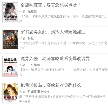
全店毛茸茸，客官您想买点啥？
作者:
九茸茸
一睁眼，宋春荠穿成了被吸血爹娘耗干最后一滴血的“扶弟魔”老
姑...
穿书恶毒女配，清冷太傅宠她如宝
作者:
明社
21世纪的普通牛马机缘巧合下穿越书中世界成为一人之下万人之
上的...
诡异入侵，幼师靠吃瓜系统爆改诡异
作者:
一个萍萍
【爽文➕诡异入侵➕吃瓜➕被读心】 诡异入侵，人类被不断拉
入...
把我送孤岛，高嫁新欢你跪什么
作者:
明媚骄阳小妖妖
豪门落难千金换脸回归+追妻火葬场+新男主上位+打脸虐渣+马
甲+修罗...