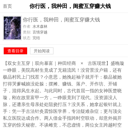
你行医，我种田，闺蜜互穿赚大钱
首页
你行医，我种田，闺蜜互穿赚大钱
作者:
水木森林
类别:
言情穿越
状态:
完结
查看目录
开始阅读
【双女主互穿｜双向暴富｜种田经商 × 古医现世】盛晚璇
一睁眼，美院高材生竟成了无籍流民！没背景没户籍，还有
极品村民上门找茬？小意思，她挽起袖子就开干：极品被她
打得哭爹喊娘没处躲；摆摊、赚钱、落户、开作坊、开铺
子，混得风生水起。与此同时，古代首屈一指的女神医楚晓
璇，刚在故里富甲一方，一睁眼竟到了现代。没资源没人
脉，还遭亲生母亲处处阻挠打压？没关系，她拿起银针就上
手：凭一手古法针灸震惊医学界，专治疑难杂症；更与顶尖
私立医院达成合作。两人借金手指跨时空联动，却意外揭开
互穿的惊天秘密。不谈雌竞，不恋虚情，两位女主跨越时空