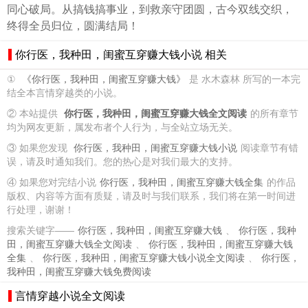
同心破局。从搞钱搞事业，到救亲守团圆，古今双线交织，
终得全员归位，圆满结局！
你行医，我种田，闺蜜互穿赚大钱小说 相关
①
《你行医，我种田，闺蜜互穿赚大钱》
是 水木森林 所写的一本完
结全本言情穿越类的小说。
② 本站提供
你行医，我种田，闺蜜互穿赚大钱全文阅读
的所有章节
均为网友更新，属发布者个人行为，与全站立场无关。
③ 如果您发现
你行医，我种田，闺蜜互穿赚大钱小说
阅读章节有错
误，请及时通知我们。您的热心是对我们最大的支持。
④ 如果您对完结小说
你行医，我种田，闺蜜互穿赚大钱全集
的作品
版权、内容等方面有质疑，请及时与我们联系，我们将在第一时间进
行处理，谢谢！
搜索关键字——
你行医，我种田，闺蜜互穿赚大钱
、
你行医，我种
田，闺蜜互穿赚大钱全文阅读
、
你行医，我种田，闺蜜互穿赚大钱
全集
、
你行医，我种田，闺蜜互穿赚大钱小说全文阅读
、
你行医，
我种田，闺蜜互穿赚大钱免费阅读
言情穿越小说全文阅读