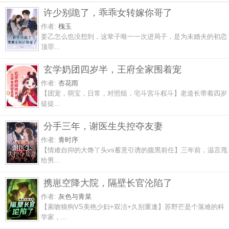
许少别跪了，乖乖女转嫁你哥了
作者:
槐玉
姜乙怎么也没想到，这辈子唯一一次进局子，是为未婚夫的初恋
顶罪...
玄学奶团四岁半，王府全家围着宠
作者:
杏花雨
【团宠，萌宝，日常，对照组，宅斗宫斗权斗】老道长带着四岁
徒徒...
分手三年，谢医生失控夺友妻
作者:
青时序
【情难自抑的大馋丫头vs蓄意引诱的腹黑前任】三年前，温言甩
给男...
携崽空降大院，隔壁长官沦陷了
作者:
灰色与青菜
【索吻狼狗VS美艳少妇+双洁+久别重逢】苏野芒是个落难的科
学家，...